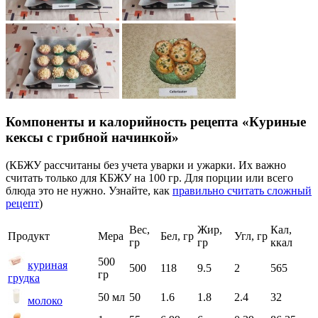
Компоненты и калорийность рецепта «Куриные
кексы с грибной начинкой»
(КБЖУ рассчитаны без учета уварки и ужарки. Их важно
считать только для КБЖУ на 100 гр. Для порции или всего
блюда это не нужно. Узнайте, как
правильно считать сложный
рецепт
)
Вес,
Жир,
Кал,
Продукт
Мера
Бел, гр
Угл, гр
гр
гр
ккал
500
куриная
500
118
9.5
2
565
гр
грудка
50 мл
50
1.6
1.8
2.4
32
молоко