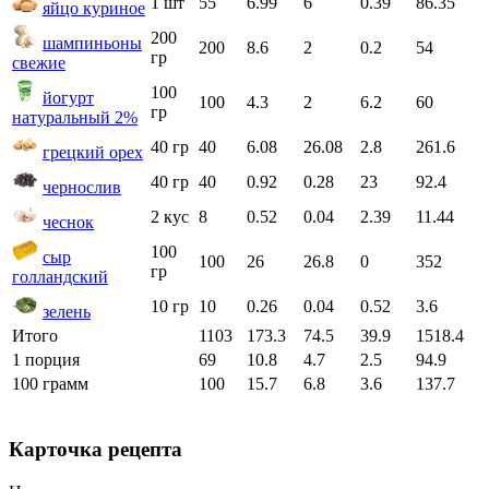
1 шт
55
6.99
6
0.39
86.35
яйцо куриное
200
шампиньоны
200
8.6
2
0.2
54
гр
свежие
100
йогурт
100
4.3
2
6.2
60
гр
натуральный 2%
40 гр
40
6.08
26.08
2.8
261.6
грецкий орех
40 гр
40
0.92
0.28
23
92.4
чернослив
2 кус
8
0.52
0.04
2.39
11.44
чеснок
100
сыр
100
26
26.8
0
352
гр
голландский
10 гр
10
0.26
0.04
0.52
3.6
зелень
Итого
1103
173.3
74.5
39.9
1518.4
1 порция
69
10.8
4.7
2.5
94.9
100 грамм
100
15.7
6.8
3.6
137.7
Карточка рецепта