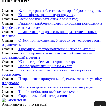
Последнее
Статья
—
Как поддержать близкого, который бросает курить
Статья
—
Как выбрать правильную подушку
Статья
—
Зачем обслуживать окна 2 раза в год
Статья
—
Гарциния камбоджийская: природный помощник в
борьбе с лишним весом
Статья
—
Гимнастика для дошкольника: развитие важных
навыков
Статья
—
Отёки при похудении: 5 продуктов, которые стоит
ограничить
Статья
—
Тирамису – гастрономический символ Италии
Статья
—
Как подарочная упаковка стала обязательной
составляющей презента
Статья
—
Жизнь с диабетом: контроль сахара
Статья
—
Что подарить женщине на 45 лет
Статья
—
Как создать тело мечты с помощью коротких
тренировок
Статья
—
Исправление прикуса: как брекеты меняют улыбку
и здоровье
Статья
—
Миф о «широкой кости»: почему вес не уходит
Статья
—
Топ 5 ошибок при выборе перекусов
Статья
—
Сорок пять – баба ягодка опять!
3
Анализируй то, что ты ешь!