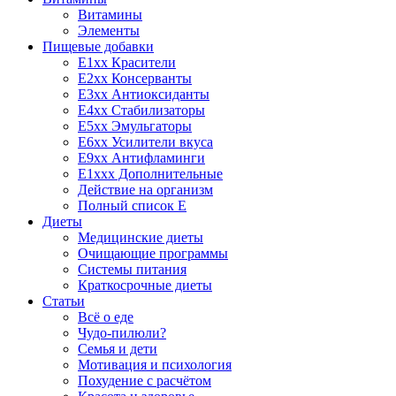
Витамины
Элементы
Пищевые добавки
E1xx Красители
E2xx Консерванты
E3xx Антиоксиданты
E4xx Стабилизаторы
E5xx Эмульгаторы
E6xx Усилители вкуса
E9xx Антифламинги
E1xxx Дополнительные
Действие на организм
Полный список E
Диеты
Медицинские диеты
Очищающие программы
Системы питания
Краткосрочные диеты
Статьи
Всё о еде
Чудо-пилюли?
Семья и дети
Мотивация и психология
Похудение с расчётом