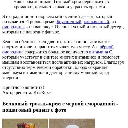
миксером до пиков. Готовый крем переложить в
креманки, посыпать какао и украсить орехами.
Это традиционно-норвежский осенний десерт, который
называется «Тролль-крем».
Брусничный
,
клюквенный
, из
смородины
– на ваш вкус. Очень вкусный и полезный десерт,
который не навредит фигуре.
Белок особенно важен для тех, кто активно занимается
спортом и хочет нарастить мышечную массу. А в
чёрной
смородине
содержится большое количество
витамина С
,
который участвует в синтезе многих витаминов и помогает
мышцам восстановиться после активных нагрузок. Благодаря
отсутствию термической обработки, блюдо сохраняет
максимум витаминов и дает организму мощный заряд
энергии.
Приятного аппетита!
Автор рецепта:
KrisRoze
Белковый тролль-крем с черной смородиной -
пошаговый рецепт с фото