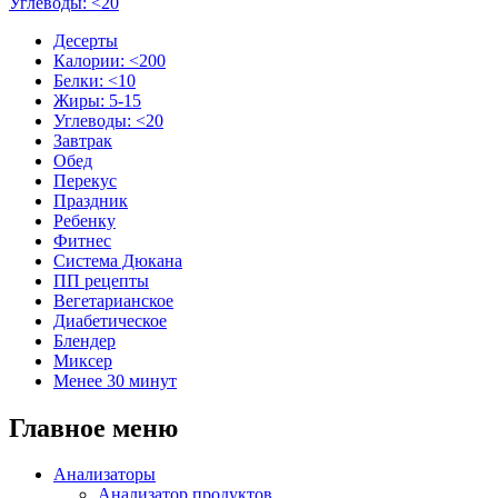
Углеводы: <20
Десерты
Калории: <200
Белки: <10
Жиры: 5-15
Углеводы: <20
Завтрак
Обед
Перекус
Праздник
Ребенку
Фитнес
Система Дюкана
ПП рецепты
Вегетарианское
Диабетическое
Блендер
Миксер
Менее 30 минут
Главное меню
Анализаторы
Анализатор продуктов