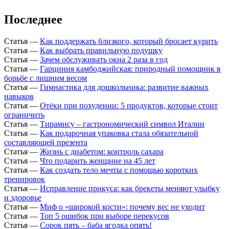
Последнее
Статья
—
Как поддержать близкого, который бросает курить
Статья
—
Как выбрать правильную подушку
Статья
—
Зачем обслуживать окна 2 раза в год
Статья
—
Гарциния камбоджийская: природный помощник в
борьбе с лишним весом
Статья
—
Гимнастика для дошкольника: развитие важных
навыков
Статья
—
Отёки при похудении: 5 продуктов, которые стоит
ограничить
Статья
—
Тирамису – гастрономический символ Италии
Статья
—
Как подарочная упаковка стала обязательной
составляющей презента
Статья
—
Жизнь с диабетом: контроль сахара
Статья
—
Что подарить женщине на 45 лет
Статья
—
Как создать тело мечты с помощью коротких
тренировок
Статья
—
Исправление прикуса: как брекеты меняют улыбку
и здоровье
Статья
—
Миф о «широкой кости»: почему вес не уходит
Статья
—
Топ 5 ошибок при выборе перекусов
Статья
—
Сорок пять – баба ягодка опять!