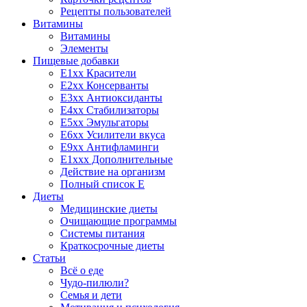
Рецепты пользователей
Витамины
Витамины
Элементы
Пищевые добавки
E1xx Красители
E2xx Консерванты
E3xx Антиоксиданты
E4xx Стабилизаторы
E5xx Эмульгаторы
E6xx Усилители вкуса
E9xx Антифламинги
E1xxx Дополнительные
Действие на организм
Полный список E
Диеты
Медицинские диеты
Очищающие программы
Системы питания
Краткосрочные диеты
Статьи
Всё о еде
Чудо-пилюли?
Семья и дети