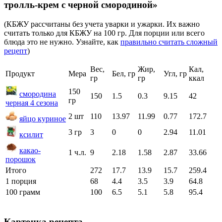
тролль-крем с черной смородиной»
(КБЖУ рассчитаны без учета уварки и ужарки. Их важно
считать только для КБЖУ на 100 гр. Для порции или всего
блюда это не нужно. Узнайте, как
правильно считать сложный
рецепт
)
Вес,
Жир,
Кал,
Продукт
Мера
Бел, гр
Угл, гр
гр
гр
ккал
150
смородина
150
1.5
0.3
9.15
42
гр
черная 4 сезона
2 шт
110
13.97
11.99
0.77
172.7
яйцо куриное
3 гр
3
0
0
2.94
11.01
ксилит
какао-
1 ч.л.
9
2.18
1.58
2.87
33.66
порошок
Итого
272
17.7
13.9
15.7
259.4
1 порция
68
4.4
3.5
3.9
64.8
100 грамм
100
6.5
5.1
5.8
95.4
Карточка рецепта