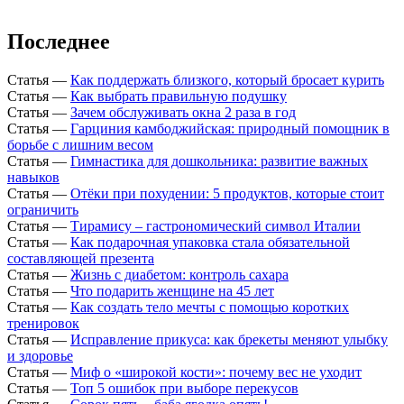
Последнее
Статья
—
Как поддержать близкого, который бросает курить
Статья
—
Как выбрать правильную подушку
Статья
—
Зачем обслуживать окна 2 раза в год
Статья
—
Гарциния камбоджийская: природный помощник в
борьбе с лишним весом
Статья
—
Гимнастика для дошкольника: развитие важных
навыков
Статья
—
Отёки при похудении: 5 продуктов, которые стоит
ограничить
Статья
—
Тирамису – гастрономический символ Италии
Статья
—
Как подарочная упаковка стала обязательной
составляющей презента
Статья
—
Жизнь с диабетом: контроль сахара
Статья
—
Что подарить женщине на 45 лет
Статья
—
Как создать тело мечты с помощью коротких
тренировок
Статья
—
Исправление прикуса: как брекеты меняют улыбку
и здоровье
Статья
—
Миф о «широкой кости»: почему вес не уходит
Статья
—
Топ 5 ошибок при выборе перекусов