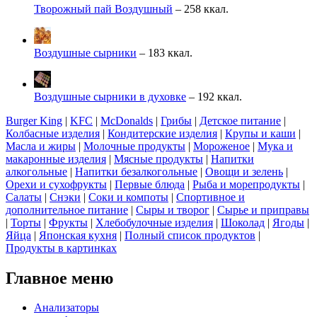
Творожный пай Воздушный
– 258 ккал.
Воздушные сырники
– 183 ккал.
Воздушные сырники в духовке
– 192 ккал.
Burger King
|
KFC
|
McDonalds
|
Грибы
|
Детское питание
|
Колбасные изделия
|
Кондитерские изделия
|
Крупы и каши
|
Масла и жиры
|
Молочные продукты
|
Мороженое
|
Мука и
макаронные изделия
|
Мясные продукты
|
Напитки
алкогольные
|
Напитки безалкогольные
|
Овощи и зелень
|
Орехи и сухофрукты
|
Первые блюда
|
Рыба и морепродукты
|
Салаты
|
Снэки
|
Соки и компоты
|
Спортивное и
дополнительное питание
|
Сыры и творог
|
Сырье и приправы
|
Торты
|
Фрукты
|
Хлебобулочные изделия
|
Шоколад
|
Ягоды
|
Яйца
|
Японская кухня
|
Полный список продуктов
|
Продукты в картинках
Главное меню
Анализаторы