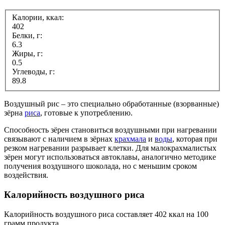
Калории, ккал:
402
Белки, г:
6.3
Жиры, г:
0.5
Углеводы, г:
89.8
Воздушный рис – это специально обработанные (взорванные)
зёрна
риса
, готовые к употреблению.
Способность зёрен становиться воздушными при нагревании
связывают с наличием в зёрнах
крахмала
и
воды
, которая при
резком нагревании разрывает клетки. Для малокрахмалистых
зёрен могут использоваться автоклавы, аналогично методике
получения воздушного шоколада, но с меньшим сроком
воздействия.
Калорийность воздушного риса
Калорийность воздушного риса составляет 402 ккал на 100
грамм продукта.