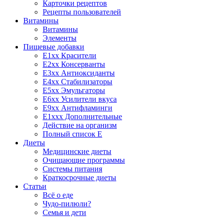
Карточки рецептов
Рецепты пользователей
Витамины
Витамины
Элементы
Пищевые добавки
E1xx Красители
E2xx Консерванты
E3xx Антиоксиданты
E4xx Стабилизаторы
E5xx Эмульгаторы
E6xx Усилители вкуса
E9xx Антифламинги
E1xxx Дополнительные
Действие на организм
Полный список E
Диеты
Медицинские диеты
Очищающие программы
Системы питания
Краткосрочные диеты
Статьи
Всё о еде
Чудо-пилюли?
Семья и дети