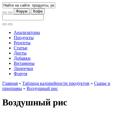
Форум
Кофе
Анализаторы
Продукты
Рецепты
Статьи
Диеты
Добавки
Витамины
Линеечки
Форум
Главная
»
Таблица калорийности продуктов
»
Сырье и
приправы
»
Воздушный рис
Воздушный рис