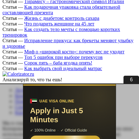
Статья
—
Тирамису – гастрономический символ Италии
Статья
—
Как подарочная упаковка стала обязательной
составляющей презента
Статья
—
Жизнь с диабетом: контроль сахара
Статья
—
Что подарить женщине на 45 лет
Статья
—
Как создать тело мечты с помощью коротких
тренировок
Статья
—
Исправление прикуса: как брекеты меняют улыбку
и здоровье
Статья
—
Миф о «широкой кости»: почему вес не уходит
Статья
—
Топ 5 ошибок при выборе перекусов
Статья
—
Сорок пять – баба ягодка опять!
Статья
—
Как выбрать свой идеальный матрас
5
Анализируй то, что ты ешь!
Личный кабинет
Контакты
Помощь сайту
Соцсети
Карта сайта
Мы в социальных сетях:
Копирование, перепечатка (целиком или частично) или иное
использование материала без письменного разрешения