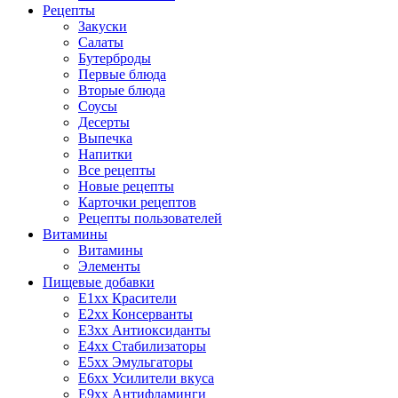
Рецепты
Закуски
Салаты
Бутерброды
Первые блюда
Вторые блюда
Соусы
Десерты
Выпечка
Напитки
Все рецепты
Новые рецепты
Карточки рецептов
Рецепты пользователей
Витамины
Витамины
Элементы
Пищевые добавки
E1xx Красители
E2xx Консерванты
E3xx Антиоксиданты
E4xx Стабилизаторы
E5xx Эмульгаторы
E6xx Усилители вкуса
E9xx Антифламинги