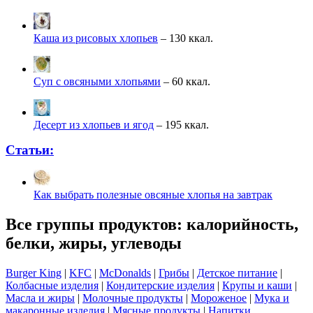
Каша из рисовых хлопьев
– 130 ккал.
Суп с овсяными хлопьями
– 60 ккал.
Десерт из хлопьев и ягод
– 195 ккал.
Статьи:
Как выбрать полезные овсяные хлопья на завтрак
Все группы продуктов: калорийность,
белки, жиры, углеводы
Burger King
|
KFC
|
McDonalds
|
Грибы
|
Детское питание
|
Колбасные изделия
|
Кондитерские изделия
|
Крупы и каши
|
Масла и жиры
|
Молочные продукты
|
Мороженое
|
Мука и
макаронные изделия
|
Мясные продукты
|
Напитки