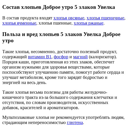
Состав хлопьев Доброе утро 5 злаков Увелка
В состав продукта входят
хлопья овсяные
,
хлопья пшеничные
,
хлопья ячменные
, хлопья пшенные,
хлопья ржаные
.
Польза и вред хлопьев 5 злаков Увелка Доброе
утро
Такие хлопья, несомненно, достаточно полезный продукт,
содержащий
витамин B1
,
фосфор
и
магний
(калоризатор).
Порция каши, приготовленная из этих злаков, обеспечит
организм нужными для здоровья веществами, которые
поспособствуют улучшению памяти, помогут работе сердца и
улучшат метаболизм, кроме того зарядят бодростью и
энергией на весь день.
Такие хлопья весьма полезны для работы желудочно-
кишечного тракта из-за большого содержания клетчатки и
отсутствия, по словам производителя, искусственных
добавок, красителей и ароматизаторов.
Мультизлаковые хлопья не рекомендуется употреблять людям,
страдающим непереносимостью
глютена
.