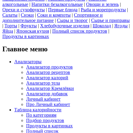
алкогольные
|
Напитки безалкогольные
|
Овощи и зелень
|
Орехи и сухофрукты
|
Первые блюда
|
Рыба и морепродукты
|
Салаты
|
Снэки
|
Соки и компоты
|
Спортивное и
дополнительное питание
|
Сыры и творог
|
Сырье и приправы
|
Торты
|
Фрукты
|
Хлебобулочные изделия
|
Шоколад
|
Ягоды
|
Яйца
|
Японская кухня
|
Полный список продуктов
|
Продукты в картинках
Главное меню
Анализаторы
Анализатор продуктов
Анализатор рецептов
Анализатор калорий
Анализатор тела
Анализатор Кремлёвки
Анализатор добавок
Личный кабинет
Про Личный кабинет
Таблица калорийности
По категориям
Подбор продуктов
Продукты в картинках
Полный список