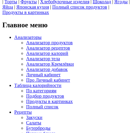
|
Торты
|
Фрукты
|
Хлебобулочные изделия
|
Шоколад
|
Ягоды
|
Яйца
|
Японская кухня
|
Полный список продуктов
|
Продукты в картинках
Главное меню
Анализаторы
Анализатор продуктов
Анализатор рецептов
Анализатор калорий
Анализатор тела
Анализатор Кремлёвки
Анализатор добавок
Личный кабинет
Про Личный кабинет
Таблица калорийности
По категориям
Подбор продуктов
Продукты в картинках
Полный список
Рецепты
Закуски
Салаты
Бутерброды