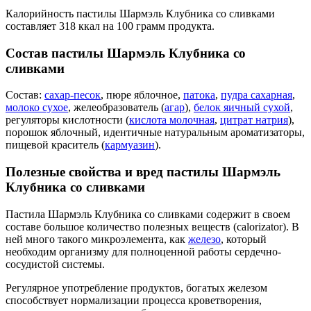
Калорийность пастилы Шармэль Клубника со сливками
составляет 318 ккал на 100 грамм продукта.
Состав пастилы Шармэль Клубника со
сливками
Состав:
сахар-песок
, пюре яблочное,
патока
,
пудра сахарная
,
молоко сухое
, желеобразователь (
агар
),
белок яичный сухой
,
регуляторы кислотности (
кислота молочная
,
цитрат натрия
),
порошок яблочный, идентичные натуральным ароматизаторы,
пищевой краситель (
кармуазин
).
Полезные свойства и вред пастилы Шармэль
Клубника со сливками
Пастила Шармэль Клубника со сливками содержит в своем
составе большое количество полезных веществ (calorizator). В
ней много такого микроэлемента, как
железо
, который
необходим организму для полноценной работы сердечно-
сосудистой системы.
Регулярное употребление продуктов, богатых железом
способствует нормализации процесса кроветворения,