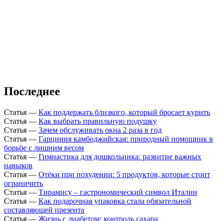
Последнее
Статья
—
Как поддержать близкого, который бросает курить
Статья
—
Как выбрать правильную подушку
Статья
—
Зачем обслуживать окна 2 раза в год
Статья
—
Гарциния камбоджийская: природный помощник в
борьбе с лишним весом
Статья
—
Гимнастика для дошкольника: развитие важных
навыков
Статья
—
Отёки при похудении: 5 продуктов, которые стоит
ограничить
Статья
—
Тирамису – гастрономический символ Италии
Статья
—
Как подарочная упаковка стала обязательной
составляющей презента
Статья
—
Жизнь с диабетом: контроль сахара