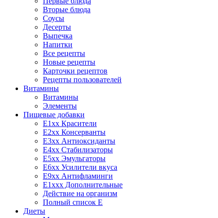
Первые блюда
Вторые блюда
Соусы
Десерты
Выпечка
Напитки
Все рецепты
Новые рецепты
Карточки рецептов
Рецепты пользователей
Витамины
Витамины
Элементы
Пищевые добавки
E1xx Красители
E2xx Консерванты
E3xx Антиоксиданты
E4xx Стабилизаторы
E5xx Эмульгаторы
E6xx Усилители вкуса
E9xx Антифламинги
E1xxx Дополнительные
Действие на организм
Полный список E
Диеты