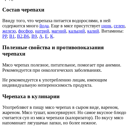
Состав черепахи
Ввиду того, что черепаха питается водорослями, в ней
содержится много
йода
. Еще в мясе присутствует
цинк
,
селен
,
железо
,
фосфор
,
натрий
,
магний
,
кальций
,
калий
. Витамины:
РР
,
В1
,
В2
,
В6
,
В9
,
А
,
Е
,
К
.
Полезные свойства и противопоказания
черепахи
Мясо черепах полезное, питательное, помогает при анемии.
Рекомендуется при онкологических заболеваниях.
Не рекомендуется к употреблению лицам, имеющим
индивидуальную непереносимость продукта.
Черепаха в кулинарии
Употребляют в пищу мясо черепах в сыром виде, вареном,
жареном. Мясо тушат, консервируют. Но самое вкусное блюдо
считается суп из мяса черепахи (калоризатор). По вкусу мясо
напоминает лягушачьи лапки, но более нежное.