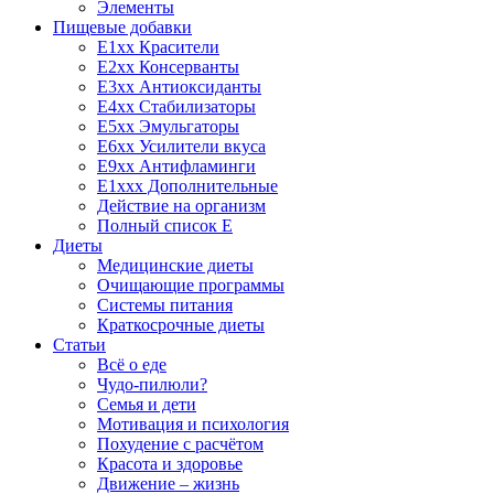
Элементы
Пищевые добавки
E1xx Красители
E2xx Консерванты
E3xx Антиоксиданты
E4xx Стабилизаторы
E5xx Эмульгаторы
E6xx Усилители вкуса
E9xx Антифламинги
E1xxx Дополнительные
Действие на организм
Полный список E
Диеты
Медицинские диеты
Очищающие программы
Системы питания
Краткосрочные диеты
Статьи
Всё о еде
Чудо-пилюли?
Семья и дети
Мотивация и психология
Похудение с расчётом
Красота и здоровье
Движение – жизнь