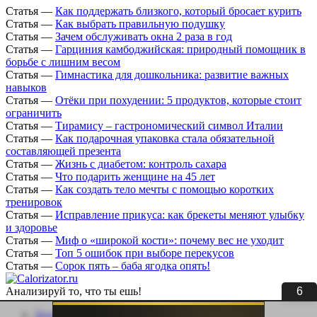
Статья
—
Как поддержать близкого, который бросает курить
Статья
—
Как выбрать правильную подушку
Статья
—
Зачем обслуживать окна 2 раза в год
Статья
—
Гарциния камбоджийская: природный помощник в
борьбе с лишним весом
Статья
—
Гимнастика для дошкольника: развитие важных
навыков
Статья
—
Отёки при похудении: 5 продуктов, которые стоит
ограничить
Статья
—
Тирамису – гастрономический символ Италии
Статья
—
Как подарочная упаковка стала обязательной
составляющей презента
Статья
—
Жизнь с диабетом: контроль сахара
Статья
—
Что подарить женщине на 45 лет
Статья
—
Как создать тело мечты с помощью коротких
тренировок
Статья
—
Исправление прикуса: как брекеты меняют улыбку
и здоровье
Статья
—
Миф о «широкой кости»: почему вес не уходит
Статья
—
Топ 5 ошибок при выборе перекусов
Статья
—
Сорок пять – баба ягодка опять!
6
Анализируй то, что ты ешь!
Личный кабинет