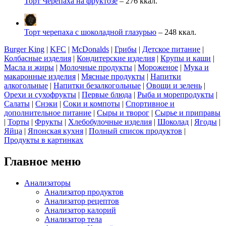
Торт Черепаха на фруктозе
– 276 ккал.
Торт черепаха с шоколадной глазурью
– 248 ккал.
Burger King
|
KFC
|
McDonalds
|
Грибы
|
Детское питание
|
Колбасные изделия
|
Кондитерские изделия
|
Крупы и каши
|
Масла и жиры
|
Молочные продукты
|
Мороженое
|
Мука и
макаронные изделия
|
Мясные продукты
|
Напитки
алкогольные
|
Напитки безалкогольные
|
Овощи и зелень
|
Орехи и сухофрукты
|
Первые блюда
|
Рыба и морепродукты
|
Салаты
|
Снэки
|
Соки и компоты
|
Спортивное и
дополнительное питание
|
Сыры и творог
|
Сырье и приправы
|
Торты
|
Фрукты
|
Хлебобулочные изделия
|
Шоколад
|
Ягоды
|
Яйца
|
Японская кухня
|
Полный список продуктов
|
Продукты в картинках
Главное меню
Анализаторы
Анализатор продуктов
Анализатор рецептов
Анализатор калорий
Анализатор тела