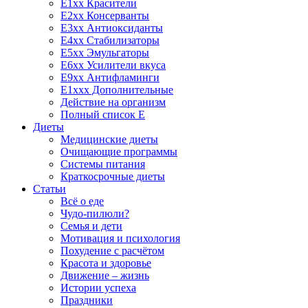
E1xx Красители
E2xx Консерванты
E3xx Антиоксиданты
E4xx Стабилизаторы
E5xx Эмульгаторы
E6xx Усилители вкуса
E9xx Антифламинги
E1xxx Дополнительные
Действие на организм
Полный список E
Диеты
Медицинские диеты
Очищающие программы
Системы питания
Краткосрочные диеты
Статьи
Всё о еде
Чудо-пилюли?
Семья и дети
Мотивация и психология
Похудение с расчётом
Красота и здоровье
Движение – жизнь
Истории успеха
Праздники