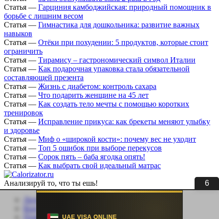
Статья
—
Гарциния камбоджийская: природный помощник в
борьбе с лишним весом
Статья
—
Гимнастика для дошкольника: развитие важных
навыков
Статья
—
Отёки при похудении: 5 продуктов, которые стоит
ограничить
Статья
—
Тирамису – гастрономический символ Италии
Статья
—
Как подарочная упаковка стала обязательной
составляющей презента
Статья
—
Жизнь с диабетом: контроль сахара
Статья
—
Что подарить женщине на 45 лет
Статья
—
Как создать тело мечты с помощью коротких
тренировок
Статья
—
Исправление прикуса: как брекеты меняют улыбку
и здоровье
Статья
—
Миф о «широкой кости»: почему вес не уходит
Статья
—
Топ 5 ошибок при выборе перекусов
Статья
—
Сорок пять – баба ягодка опять!
Статья
—
Как выбрать свой идеальный матрас
5
Анализируй то, что ты ешь!
Личный кабинет
Контакты
Помощь сайту