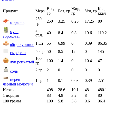
Вес,
Жир,
Кал,
Продукт
Мера
Бел, гр
Угл, гр
гр
гр
ккал
250
250
3.25
0.25
17.25
80
морковь
гр
2
мука
40
8.4
0.8
19.6
119.2
ст.л.
гороховая
1 шт
55
6.99
6
0.39
86.35
яйцо куриное
50 гр
50
8.5
12
0
145
сыр фета
100
100
1.4
0
10.4
47
лук репчатый
гр
2 гр
2
0
0
0
0
соль
перец
1 гр
1
0.1
0.03
0.39
2.51
черный молотый
Итого
498
28.6
19.1
48
480.1
1 порция
83
4.8
3.2
8
80
100 грамм
100
5.8
3.8
9.6
96.4