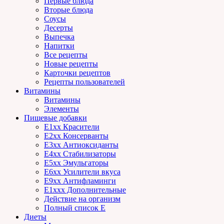
Первые блюда
Вторые блюда
Соусы
Десерты
Выпечка
Напитки
Все рецепты
Новые рецепты
Карточки рецептов
Рецепты пользователей
Витамины
Витамины
Элементы
Пищевые добавки
E1xx Красители
E2xx Консерванты
E3xx Антиоксиданты
E4xx Стабилизаторы
E5xx Эмульгаторы
E6xx Усилители вкуса
E9xx Антифламинги
E1xxx Дополнительные
Действие на организм
Полный список E
Диеты