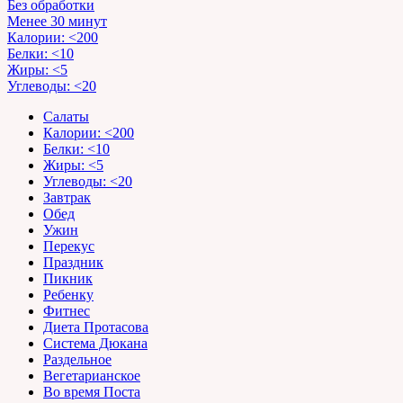
Без обработки
Менее 30 минут
Калории: <200
Белки: <10
Жиры: <5
Углеводы: <20
Салаты
Калории: <200
Белки: <10
Жиры: <5
Углеводы: <20
Завтрак
Обед
Ужин
Перекус
Праздник
Пикник
Ребенку
Фитнес
Диета Протасова
Система Дюкана
Раздельное
Вегетарианское
Во время Поста