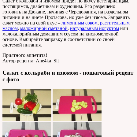
Салат с кольраби и изюмом придет по вкусу вегетарианцам,
постящимся, диабетикам и худеющим. Его разрешено
готовить на Дюкане, начиная с Чередования, на раздельном
питании и на диете Протасова, но уже без изюма. Заправить
салат можно на свой вкус –
лимонным соком
,
растительным
маслом
,
маложирной сметаной
,
натуральным йогуртом
или
малокалорийным домашним соусом на кисломолочной
основе. Выбирайте заправку в соответствии со своей
системой питания.
Приятного аппетита!
Автор рецепта:
Ane4ka_Sit
Салат с кольраби и изюмом - пошаговый рецепт
с фото