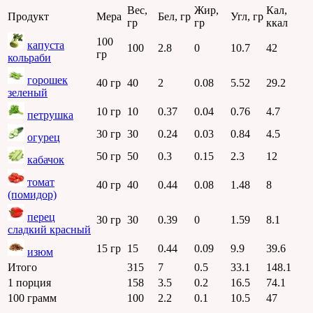
Вес,
Жир,
Кал,
Продукт
Мера
Бел, гр
Угл, гр
гр
гр
ккал
100
капуста
100
2.8
0
10.7
42
гр
кольраби
горошек
40 гр
40
2
0.08
5.52
29.2
зеленый
10 гр
10
0.37
0.04
0.76
4.7
петрушка
30 гр
30
0.24
0.03
0.84
4.5
огурец
50 гр
50
0.3
0.15
2.3
12
кабачок
томат
40 гр
40
0.44
0.08
1.48
8
(помидор)
перец
30 гр
30
0.39
0
1.59
8.1
сладкий красный
15 гр
15
0.44
0.09
9.9
39.6
изюм
Итого
315
7
0.5
33.1
148.1
1 порция
158
3.5
0.2
16.5
74.1
100 грамм
100
2.2
0.1
10.5
47