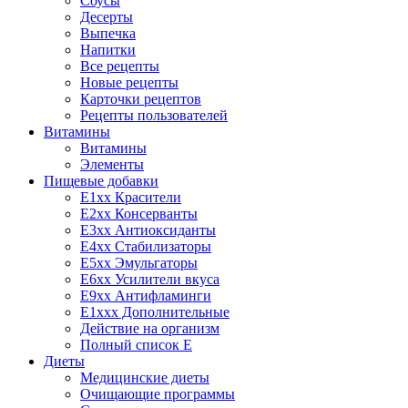
Соусы
Десерты
Выпечка
Напитки
Все рецепты
Новые рецепты
Карточки рецептов
Рецепты пользователей
Витамины
Витамины
Элементы
Пищевые добавки
E1xx Красители
E2xx Консерванты
E3xx Антиоксиданты
E4xx Стабилизаторы
E5xx Эмульгаторы
E6xx Усилители вкуса
E9xx Антифламинги
E1xxx Дополнительные
Действие на организм
Полный список E
Диеты
Медицинские диеты
Очищающие программы