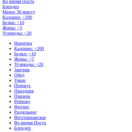
Во время Поста
Блендер
Менее 30 минут
Калории: <200
Белки: <10
Жиры: <5
Углеводы: <20
Напитки
Калории: <200
Белки: <10
Жиры: <5
Углеводы: <20
Завтрак
Обед
Ужин
Перекус
Праздник
Пикник
Ребенку
Фитнес
Раздельное
Вегетарианское
Во время Поста
Блендер