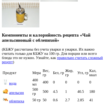
Компоненты и калорийность рецепта «Чай
апельсиновый с облепихой»
(КБЖУ рассчитаны без учета уварки и ужарки. Их важно
считать только для КБЖУ на 100 гр. Для порции или всего
блюда это не нужно. Узнайте, как
правильно считать сложный
рецепт
)
Вес,
Жир,
Кал,
Продукт
Мера
Бел, гр
Угл, гр
гр
гр
ккал
400
400
0
0
0
0
вода
мл
500
500
4.5
1
40.5
180
апельсин
гр
50 гр
50
0.6
2.7
2.85
41
облепиха