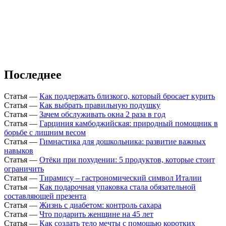
Последнее
Статья
—
Как поддержать близкого, который бросает курить
Статья
—
Как выбрать правильную подушку
Статья
—
Зачем обслуживать окна 2 раза в год
Статья
—
Гарциния камбоджийская: природный помощник в
борьбе с лишним весом
Статья
—
Гимнастика для дошкольника: развитие важных
навыков
Статья
—
Отёки при похудении: 5 продуктов, которые стоит
ограничить
Статья
—
Тирамису – гастрономический символ Италии
Статья
—
Как подарочная упаковка стала обязательной
составляющей презента
Статья
—
Жизнь с диабетом: контроль сахара
Статья
—
Что подарить женщине на 45 лет
Статья
—
Как создать тело мечты с помощью коротких