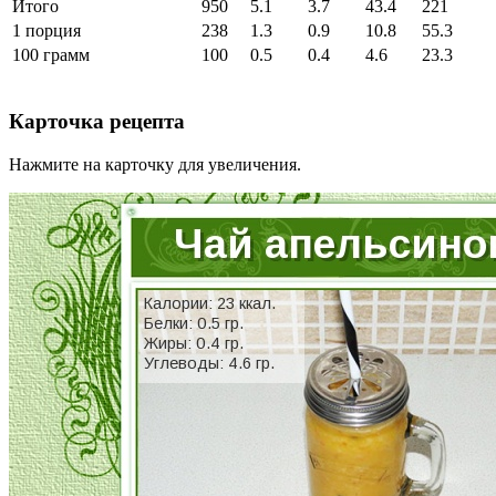
Итого
950
5.1
3.7
43.4
221
1 порция
238
1.3
0.9
10.8
55.3
100 грамм
100
0.5
0.4
4.6
23.3
Карточка рецепта
Нажмите на карточку для увеличения.