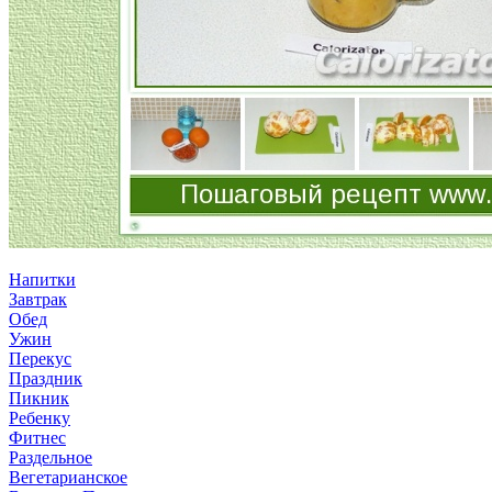
Напитки
Завтрак
Обед
Ужин
Перекус
Праздник
Пикник
Ребенку
Фитнес
Раздельное
Вегетарианское