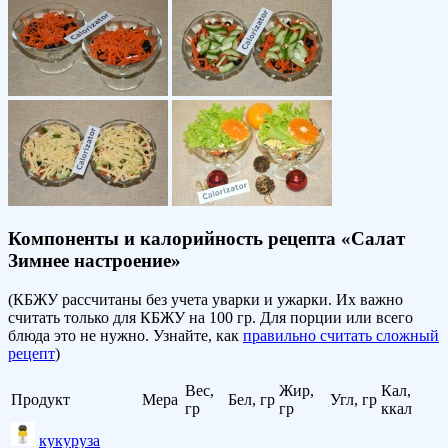
Компоненты и калорийность рецепта «Салат
Зимнее настроение»
(КБЖУ рассчитаны без учета уварки и ужарки. Их важно
считать только для КБЖУ на 100 гр. Для порции или всего
блюда это не нужно. Узнайте, как
правильно считать сложный
рецепт
)
Вес,
Жир,
Кал,
Продукт
Мера
Бел, гр
Угл, гр
гр
гр
ккал
кукуруза