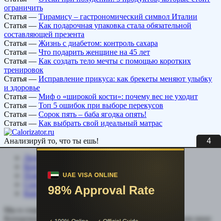
ограничить
Статья
—
Тирамису – гастрономический символ Италии
Статья
—
Как подарочная упаковка стала обязательной
составляющей презента
Статья
—
Жизнь с диабетом: контроль сахара
Статья
—
Что подарить женщине на 45 лет
Статья
—
Как создать тело мечты с помощью коротких
тренировок
Статья
—
Исправление прикуса: как брекеты меняют улыбку
и здоровье
Статья
—
Миф о «широкой кости»: почему вес не уходит
Статья
—
Топ 5 ошибок при выборе перекусов
Статья
—
Сорок пять – баба ягодка опять!
Статья
—
Как выбрать свой идеальный матрас
3
Анализируй то, что ты ешь!
Личный кабинет
Контакты
Помощь сайту
Соцсети
Карта сайта
Мы в социальных сетях:
Копирование, перепечатка (целиком или частично) или иное