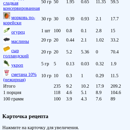
50 гр
50
1.95
0.65
11.35
59.5
сладкая
консервированная
морковь по-
30 гр
30
0.39
0.93
2.1
17.7
корейски
1 шт
100
0.8
0.1
2.8
15
огурец
20 гр
20
0.44
2.1
1.02
33.2
маслины
сыр
20 гр
20
5.2
5.36
0
70.4
голландский
5 гр
5
0.13
0.03
0.32
1.9
укроп
сметана 10%
10 гр
10
0.3
1
0.29
11.5
(нежирная)
Итого
235
9.2
10.2
17.9
209.2
1 порция
118
4.6
5.1
8.9
104.6
100 грамм
100
3.9
4.3
7.6
89
Карточка рецепта
Нажмите на карточку для увеличения.