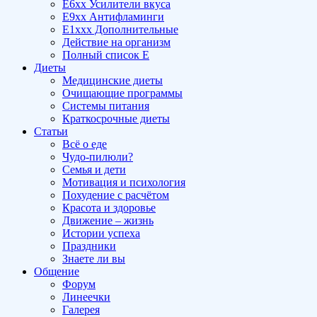
E6xx Усилители вкуса
E9xx Антифламинги
E1xxx Дополнительные
Действие на организм
Полный список E
Диеты
Медицинские диеты
Очищающие программы
Системы питания
Краткосрочные диеты
Статьи
Всё о еде
Чудо-пилюли?
Семья и дети
Мотивация и психология
Похудение с расчётом
Красота и здоровье
Движение – жизнь
Истории успеха
Праздники
Знаете ли вы
Общение
Форум
Линеечки
Галерея