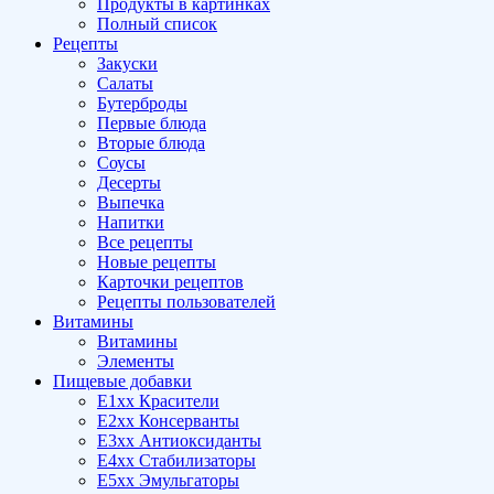
Продукты в картинках
Полный список
Рецепты
Закуски
Салаты
Бутерброды
Первые блюда
Вторые блюда
Соусы
Десерты
Выпечка
Напитки
Все рецепты
Новые рецепты
Карточки рецептов
Рецепты пользователей
Витамины
Витамины
Элементы
Пищевые добавки
E1xx Красители
E2xx Консерванты
E3xx Антиоксиданты
E4xx Стабилизаторы
E5xx Эмульгаторы