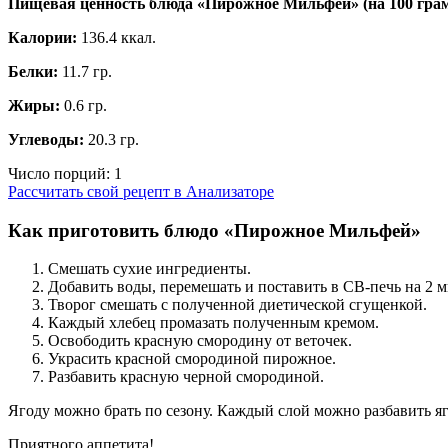
Пищевая ценность блюда «Пирожное Мильфей» (на
100 гра
Калории:
136.4 ккал.
Белки:
11.7 гр.
Жиры:
0.6 гр.
Углеводы:
20.3 гр.
Число порций:
1
Рассчитать свой рецепт в Анализаторе
Как приготовить блюдо «Пирожное Мильфей»
Смешать сухие ингредиенты.
Добавить воды, перемешать и поставить в СВ-печь на 2 м
Творог смешать с полученной диетической сгущенкой.
Каждый хлебец промазать полученным кремом.
Освободить красную смородину от веточек.
Украсить красной смородиной пирожное.
Разбавить красную черной смородиной.
Ягоду можно брать по сезону. Каждый слой можно разбавить я
Приятного аппетита!