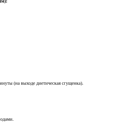
мм
):
инуты (на выходе диетическая сгущенка).
годами.