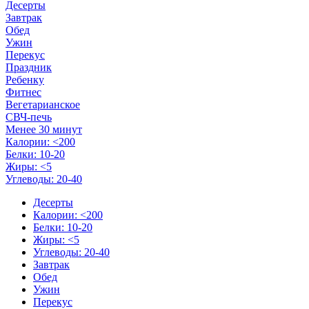
Десерты
Завтрак
Обед
Ужин
Перекус
Праздник
Ребенку
Фитнес
Вегетарианское
СВЧ-печь
Менее 30 минут
Калории: <200
Белки: 10-20
Жиры: <5
Углеводы: 20-40
Десерты
Калории: <200
Белки: 10-20
Жиры: <5
Углеводы: 20-40
Завтрак
Обед
Ужин
Перекус