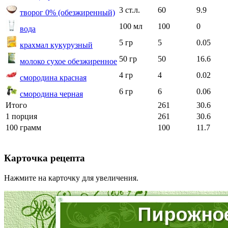
3 ст.л.
60
9.9
творог 0% (обезжиренный)
100 мл
100
0
вода
5 гр
5
0.05
крахмал кукурузный
50 гр
50
16.6
молоко сухое обезжиренное
4 гр
4
0.02
смородина красная
6 гр
6
0.06
смородина черная
Итого
261
30.6
1 порция
261
30.6
100 грамм
100
11.7
Карточка рецепта
Нажмите на карточку для увеличения.