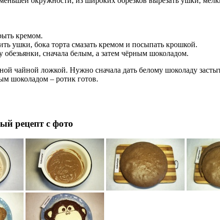
 меньшей окружности, из широких обрезков вырезать ушки, мелки
рыть кремом.
ть ушки, бока торта смазать кремом и посыпать крошкой.
 обезьянки, сначала белым, а затем чёрным шоколадом.
ной чайной ложкой. Нужно сначала дать белому шоколаду застыт
ым шоколадом – ротик готов.
ый рецепт с фото