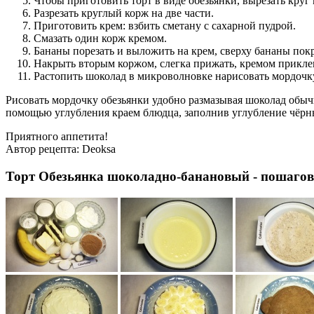
Чтобы приготовить торт в виде обезьянки, вырезать круг
Разрезать круглый корж на две части.
Приготовить крем: взбить сметану с сахарной пудрой.
Смазать один корж кремом.
Бананы порезать и выложить на крем, сверху бананы пок
Накрыть вторым коржом, слегка прижать, кремом приклеи
Растопить шоколад в микроволновке нарисовать мордочку
Рисовать мордочку обезьянки удобно размазывая шоколад обыч
помощью углубления краем блюдца, заполнив углубление чёрн
Приятного аппетита!
Автор рецепта:
Deoksa
Торт Обезьянка шоколадно-банановый - пошагов