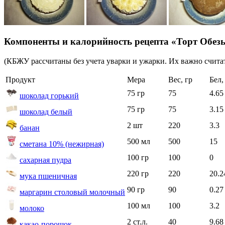
Компоненты и калорийность рецепта «Торт Обе
(КБЖУ рассчитаны без учета уварки и ужарки. Их важно считат
Продукт
Мера
Вес, гр
Бел,
75 гр
75
4.65
шоколад горький
75 гр
75
3.15
шоколад белый
2 шт
220
3.3
банан
500 мл
500
15
сметана 10% (нежирная)
100 гр
100
0
сахарная пудра
220 гр
220
20.2
мука пшеничная
90 гр
90
0.27
маргарин столовый молочный
100 мл
100
3.2
молоко
2 ст.л.
40
9.68
какао-порошок