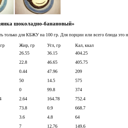
зьянка шоколадно-банановый»
ь только для КБЖУ на 100 гр. Для порции или всего блюда это н
 гр
Жир, гр
Угл, гр
Кал, ккал
26.55
36.15
404.25
22.8
46.65
405.75
0.44
47.96
209
50
14.5
575
0
99.8
374
4
2.64
164.78
752.4
73.8
0.9
668.7
3.6
4.8
64
7
12.76
149.6