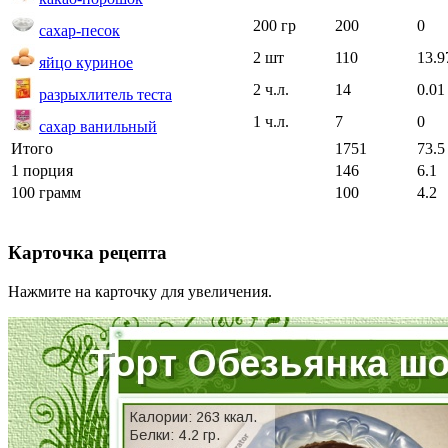
200 гр
200
0
сахар-песок
2 шт
110
13.9
яйцо куриное
2 ч.л.
14
0.01
разрыхлитель теста
1 ч.л.
7
0
сахар ванильный
Итого
1751
73.5
1 порция
146
6.1
100 грамм
100
4.2
Карточка рецепта
Нажмите на карточку для увеличения.