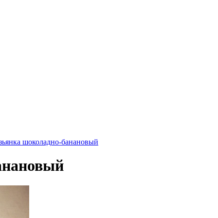
зьянка шоколадно-банановый
анановый