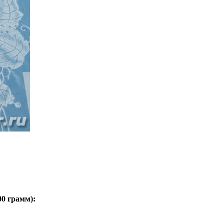
00 грамм
):