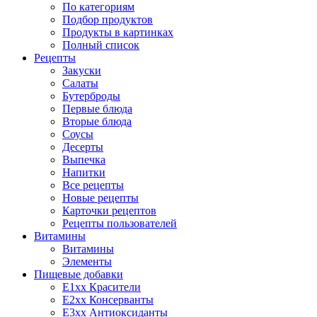
По категориям
Подбор продуктов
Продукты в картинках
Полный список
Рецепты
Закуски
Салаты
Бутерброды
Первые блюда
Вторые блюда
Соусы
Десерты
Выпечка
Напитки
Все рецепты
Новые рецепты
Карточки рецептов
Рецепты пользователей
Витамины
Витамины
Элементы
Пищевые добавки
E1xx Красители
E2xx Консерванты
E3xx Антиоксиданты