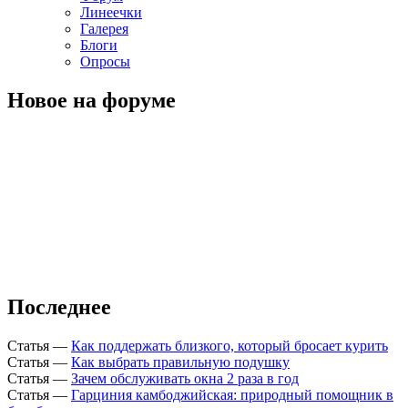
Линеечки
Галерея
Блоги
Опросы
Новое на форуме
Последнее
Статья
—
Как поддержать близкого, который бросает курить
Статья
—
Как выбрать правильную подушку
Статья
—
Зачем обслуживать окна 2 раза в год
Статья
—
Гарциния камбоджийская: природный помощник в