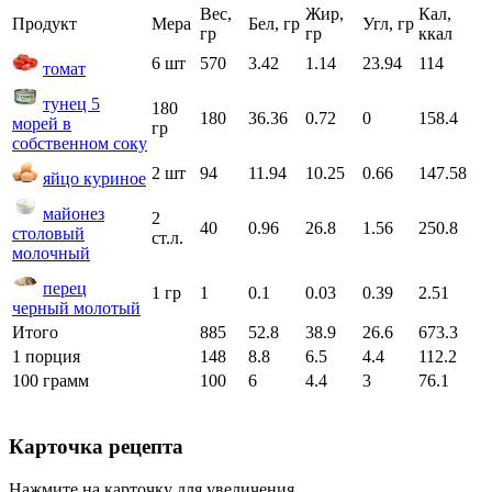
Вес,
Жир,
Кал,
Продукт
Мера
Бел, гр
Угл, гр
гр
гр
ккал
6 шт
570
3.42
1.14
23.94
114
томат
тунец 5
180
180
36.36
0.72
0
158.4
морей в
гр
собственном соку
2 шт
94
11.94
10.25
0.66
147.58
яйцо куриное
майонез
2
40
0.96
26.8
1.56
250.8
столовый
ст.л.
молочный
перец
1 гр
1
0.1
0.03
0.39
2.51
черный молотый
Итого
885
52.8
38.9
26.6
673.3
1 порция
148
8.8
6.5
4.4
112.2
100 грамм
100
6
4.4
3
76.1
Карточка рецепта
Нажмите на карточку для увеличения.