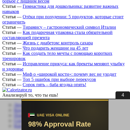
борьбе с лишним весом
Статья
—
Гимнастика для дошкольника: развитие важных
навыков
Статья
—
Отёки при похудении: 5 продуктов, которые стоит
ограничить
Статья
—
Тирамису – гастрономический символ Италии
Статья
—
Как подарочная упаковка стала обязательной
составляющей презента
Статья
—
Жизнь с диабетом: контроль сахара
Статья
—
Что подарить женщине на 45 лет
Статья
—
Как создать тело мечты с помощью коротких
тренировок
Статья
—
Исправление прикуса: как брекеты меняют улыбку
и здоровье
Статья
—
Миф о «широкой кости»: почему вес не уходит
Статья
—
Топ 5 ошибок при выборе перекусов
Статья
—
Сорок пять – баба ягодка опять!
3
Анализируй то, что ты ешь!
Личный кабинет
Контакты
Помощь сайту
Соцсети
Карта сайта