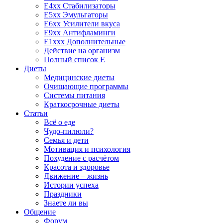
E4xx Стабилизаторы
E5xx Эмульгаторы
E6xx Усилители вкуса
E9xx Антифламинги
E1xxx Дополнительные
Действие на организм
Полный список E
Диеты
Медицинские диеты
Очищающие программы
Системы питания
Краткосрочные диеты
Статьи
Всё о еде
Чудо-пилюли?
Семья и дети
Мотивация и психология
Похудение с расчётом
Красота и здоровье
Движение – жизнь
Истории успеха
Праздники
Знаете ли вы
Общение
Форум