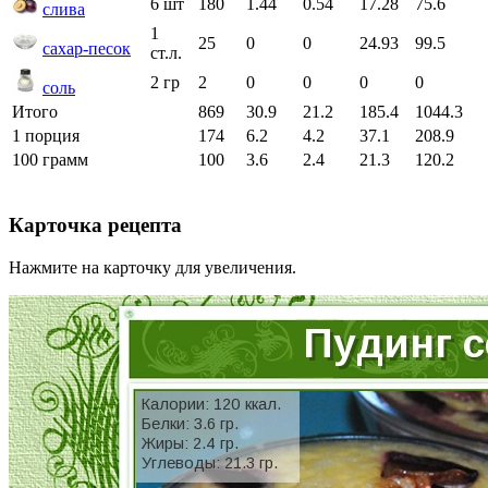
6 шт
180
1.44
0.54
17.28
75.6
слива
1
25
0
0
24.93
99.5
сахар-песок
ст.л.
2 гр
2
0
0
0
0
соль
Итого
869
30.9
21.2
185.4
1044.3
1 порция
174
6.2
4.2
37.1
208.9
100 грамм
100
3.6
2.4
21.3
120.2
Карточка рецепта
Нажмите на карточку для увеличения.