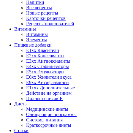
Напитки
Все рецепты
Новые рецепты
Карточки рецептов
Рецепты пользователей
Витамины
Витамины
Элементы
Пищевые добавки
E1xx Красители
E2xx Консерванты
E3xx Антиоксиданты
E4xx Стабилизаторы
E5xx Эмульгаторы
E6xx Усилители вкуса
E9xx Антифламинги
E1xxx Дополнительные
Действие на организм
Полный список E
Диеты
Медицинские диеты
Очищающие программы
Системы питания
Краткосрочные диеты
Статьи