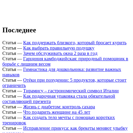
Последнее
Статья
—
Как поддержать близкого, который бросает курить
Статья
—
Как выбрать правильную подушку
Статья
—
Зачем обслуживать окна 2 раза в год
Статья
—
Гарциния камбоджийская: природный помощник в
борьбе с лишним весом
Статья
—
Гимнастика для дошкольника: развитие важных
навыков
Статья
—
Отёки при похудении: 5 продуктов, которые стоит
ограничить
Статья
—
Тирамису – гастрономический символ Италии
Статья
—
Как подарочная упаковка стала обязательной
составляющей презента
Статья
—
Жизнь с диабетом: контроль сахара
Статья
—
Что подарить женщине на 45 лет
Статья
—
Как создать тело мечты с помощью коротких
тренировок
Статья
—
Исправление прикуса: как брекеты меняют улыбку