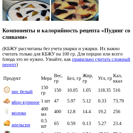
Компоненты и калорийность рецепта «Пудинг со
сливами»
(КБЖУ рассчитаны без учета уварки и ужарки. Их важно
считать только для КБЖУ на 100 гр. Для порции или всего
блюда это не нужно. Узнайте, как
правильно считать сложный
рецепт
)
Вес,
Жир,
Кал,
Продукт
Мера
Бел, гр
Угл, гр
гр
гр
ккал
150
150
10.05
1.05
118.35
516
рис белый
гр
1 шт
47
5.97
5.12
0.33
73.79
яйцо куриное
400
400
12.8
14.4
19.2
256
молоко
мл
0.5
65
0.59
0.13
5.27
23.4
апельсин
шт