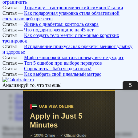
ограничить
Статья
—
Тирамису – гастрономический символ Италии
Статья
—
Как подарочная упаковка стала обязательной
составляющей презента
Статья
—
Жизнь с диабетом: контроль сахара
Статья
—
Что подарить женщине на 45 лет
Статья
—
Как создать тело мечты с помощью коротких
тренировок
Статья
—
Исправление прикуса: как брекеты меняют улыбку
и здоровье
Статья
—
Миф о «широкой кости»: почему вес не уходит
Статья
—
Топ 5 ошибок при выборе перекусов
Статья
—
Сорок пять – баба ягодка опять!
Статья
—
Как выбрать свой идеальный матрас
5
Анализируй то, что ты ешь!
Личный кабинет
Контакты
Помощь сайту
Соцсети
Карта сайта
Мы в социальных сетях:
Копирование, перепечатка (целиком или частично) или иное