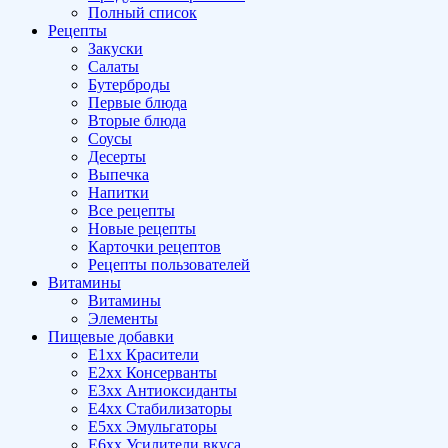
Полный список
Рецепты
Закуски
Салаты
Бутерброды
Первые блюда
Вторые блюда
Соусы
Десерты
Выпечка
Напитки
Все рецепты
Новые рецепты
Карточки рецептов
Рецепты пользователей
Витамины
Витамины
Элементы
Пищевые добавки
E1xx Красители
E2xx Консерванты
E3xx Антиоксиданты
E4xx Стабилизаторы
E5xx Эмульгаторы
E6xx Усилители вкуса