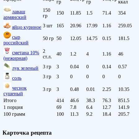
гр
гр
ккал
150
лаваш
150
11.85
1.5
71.4
354
гр
армянский
3 шт
165
20.96
17.99
1.16
259.05
яйцо куриное
сыр
50 гр
50
12.05
14.75
0.15
181.5
российский
2
сметана 10%
40
1.2
4
1.16
46
ст.л.
(нежирная)
3 гр
3
0.04
0
0.14
0.57
лук зеленый
3 гр
3
0
0
0
0
соль
чеснок
3 гр
3
0.48
0.01
2.25
10.35
сушеный
Итого
414
46.6
38.3
76.3
851.5
1 порция
69
7.8
6.4
12.7
141.9
100 грамм
100
11.3
9.2
18.4
205.7
Карточка рецепта