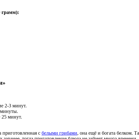
0 грамм
):
и»
е 2-3 минут.
 минуты.
 25 минут.
а приготовленная с
белыми грибами
, она ещё и богата белком. 
х заранее, тогда приготовление блюда не займет много времени.