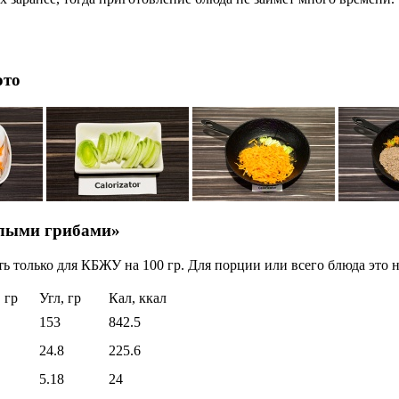
ото
елыми грибами»
ь только для КБЖУ на 100 гр. Для порции или всего блюда это н
 гр
Угл, гр
Кал, ккал
153
842.5
24.8
225.6
5.18
24