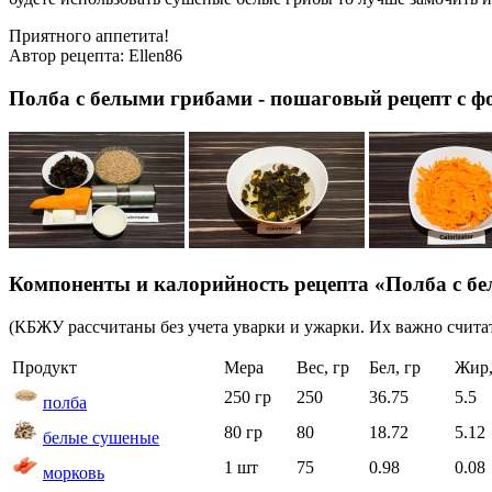
Приятного аппетита!
Автор рецепта:
Ellen86
Полба с белыми грибами - пошаговый рецепт с ф
Компоненты и калорийность рецепта «Полба с б
(КБЖУ рассчитаны без учета уварки и ужарки. Их важно считат
Продукт
Мера
Вес, гр
Бел, гр
Жир,
250 гр
250
36.75
5.5
полба
80 гр
80
18.72
5.12
белые сушеные
1 шт
75
0.98
0.08
морковь