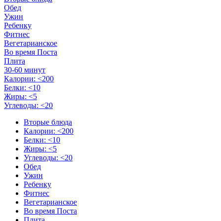
Обед
Ужин
Ребенку
Фитнес
Вегетарианское
Во время Поста
Плита
30-60 минут
Калории: <200
Белки: <10
Жиры: <5
Углеводы: <20
Вторые блюда
Калории: <200
Белки: <10
Жиры: <5
Углеводы: <20
Обед
Ужин
Ребенку
Фитнес
Вегетарианское
Во время Поста
Плита