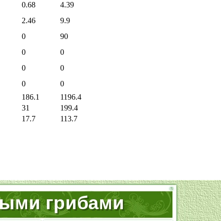
0.68
4.39
2.46
9.9
0
90
0
0
0
0
0
0
186.1
1196.4
31
199.4
17.7
113.7