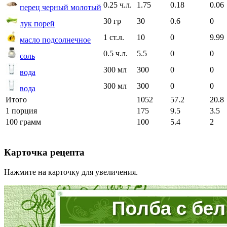
0.25 ч.л.
1.75
0.18
0.06
перец черный молотый
30 гр
30
0.6
0
лук порей
1 ст.л.
10
0
9.99
масло подсолнечное
0.5 ч.л.
5.5
0
0
соль
300 мл
300
0
0
вода
300 мл
300
0
0
вода
Итого
1052
57.2
20.8
1 порция
175
9.5
3.5
100 грамм
100
5.4
2
Карточка рецепта
Нажмите на карточку для увеличения.