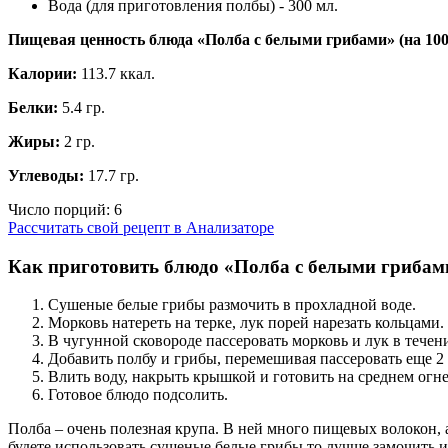
Вода (для приготовления полбы) - 300 мл.
Пищевая ценность блюда «Полба с белыми грибами» (на
10
Калории:
113.7 ккал.
Белки:
5.4 гр.
Жиры:
2 гр.
Углеводы:
17.7 гр.
Число порций:
6
Рассчитать свой рецепт в Анализаторе
Как приготовить блюдо «Полба с белыми грибам
Сушеные белые грибы размочить в прохладной воде.
Морковь натереть на терке, лук порей нарезать кольцами.
В чугунной сковороде пассеровать морковь и лук в течени
Добавить полбу и грибы, перемешивая пассеровать еще 2
Влить воду, накрыть крышкой и готовить на среднем огне
Готовое блюдо подсолить.
Полба – очень полезная крупа. В ней много пищевых волокон, 
будете использовать сушеные белые грибы то лучше замочить и