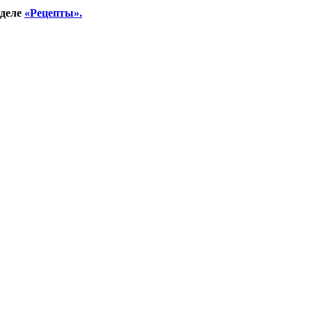
зделе
«Рецепты».