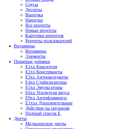
Соусы
Десерты
Выпечка
Напитки
Все рецепты
Новые рецепты
Карточки рецептов
Рецепты пользователей
Витамины
Витамины
Элементы
Пищевые добавки
E1xx Красители
E2xx Консерванты
E3xx Антиоксиданты
E4xx Стабилизаторы
E5xx Эмульгаторы
E6xx Усилители вкуса
E9xx Антифламинги
E1xxx Дополнительные
Действие на организм
Полный список E
Диеты
Медицинские диеты
Очищающие программы