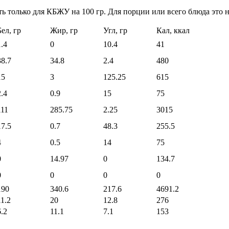
ь только для КБЖУ на 100 гр. Для порции или всего блюда это н
Бел, гр
Жир, гр
Угл, гр
Кал, ккал
1.4
0
10.4
41
38.7
34.8
2.4
480
15
3
125.25
615
2.4
0.9
15
75
111
285.75
2.25
3015
17.5
0.7
48.3
255.5
4
0.5
14
75
0
14.97
0
134.7
0
0
0
0
190
340.6
217.6
4691.2
11.2
20
12.8
276
6.2
11.1
7.1
153