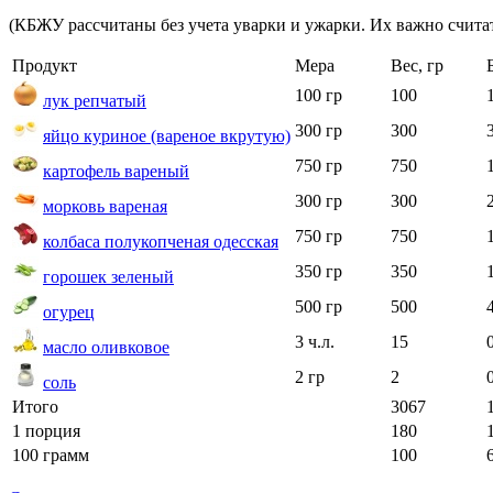
(КБЖУ рассчитаны без учета уварки и ужарки. Их важно считат
Продукт
Мера
Вес, гр
100 гр
100
лук репчатый
300 гр
300
яйцо куриное (вареное вкрутую)
750 гр
750
картофель вареный
300 гр
300
морковь вареная
750 гр
750
колбаса полукопченая одесская
350 гр
350
горошек зеленый
500 гр
500
огурец
3 ч.л.
15
масло оливковое
2 гр
2
соль
Итого
3067
1 порция
180
100 грамм
100