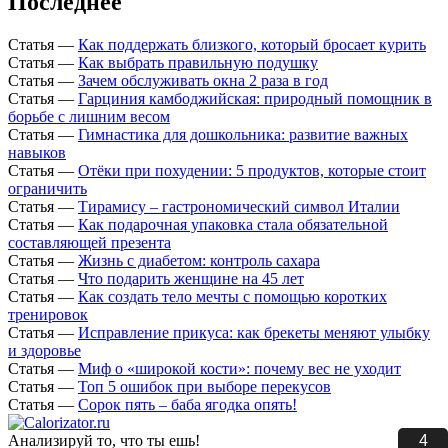
Последнее
Статья
—
Как поддержать близкого, который бросает курить
Статья
—
Как выбрать правильную подушку
Статья
—
Зачем обслуживать окна 2 раза в год
Статья
—
Гарциния камбоджийская: природный помощник в
борьбе с лишним весом
Статья
—
Гимнастика для дошкольника: развитие важных
навыков
Статья
—
Отёки при похудении: 5 продуктов, которые стоит
ограничить
Статья
—
Тирамису – гастрономический символ Италии
Статья
—
Как подарочная упаковка стала обязательной
составляющей презента
Статья
—
Жизнь с диабетом: контроль сахара
Статья
—
Что подарить женщине на 45 лет
Статья
—
Как создать тело мечты с помощью коротких
тренировок
Статья
—
Исправление прикуса: как брекеты меняют улыбку
и здоровье
Статья
—
Миф о «широкой кости»: почему вес не уходит
Статья
—
Топ 5 ошибок при выборе перекусов
Статья
—
Сорок пять – баба ягодка опять!
3
Анализируй то, что ты ешь!