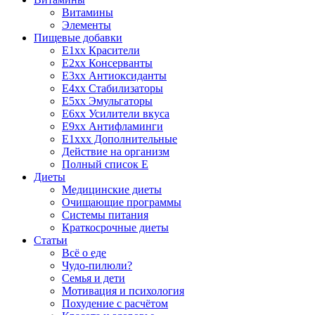
Витамины
Элементы
Пищевые добавки
E1xx Красители
E2xx Консерванты
E3xx Антиоксиданты
E4xx Стабилизаторы
E5xx Эмульгаторы
E6xx Усилители вкуса
E9xx Антифламинги
E1xxx Дополнительные
Действие на организм
Полный список E
Диеты
Медицинские диеты
Очищающие программы
Системы питания
Краткосрочные диеты
Статьи
Всё о еде
Чудо-пилюли?
Семья и дети
Мотивация и психология
Похудение с расчётом