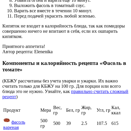
Убавить огонь и варить еще 10 минут.
Выложить фасоль в томатный соус.
Варить все вместе в течении 10 минут.
Перед подачей украсить любой зеленью.
Кипяток не входит в калорийность блюда, так как помидоры
совершенно ничего не впитают в себя, если их ошпарить
кипятком.
Приятного аппетита!
Автор рецепта:
Elenenika
Компоненты и калорийность рецепта «Фасоль в
томате»
(КБЖУ рассчитаны без учета уварки и ужарки. Их важно
считать только для КБЖУ на 100 гр. Для порции или всего
блюда это не нужно. Узнайте, как
правильно считать сложный
рецепт
)
Вес,
Жир,
Кал,
Продукт
Мера
Бел, гр
Угл, гр
гр
гр
ккал
500
фасоль
500
39
2.5
107.5
615
гр
вареная