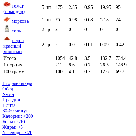
томат
5 шт
475
2.85
0.95
19.95
95
(помидор)
1 шт
75
0.98
0.08
5.18
24
морковь
2 гр
2
0
0
0
0
соль
перец
2 гр
2
0.01
0.01
0.09
0.42
красный
молотый
Итого
1054
42.8
3.5
132.7
734.4
1 порция
211
8.6
0.7
26.5
146.9
100 грамм
100
4.1
0.3
12.6
69.7
Вторые блюда
Обед
Ужин
Праздник
Плита
30-60 минут
Калории: <200
Белки: <10
Жиры: <5
Углеводы: <20