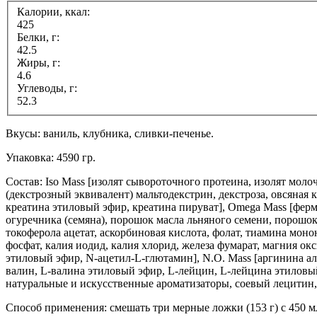
Калории, ккал:
425
Белки, г:
42.5
Жиры, г:
4.6
Углеводы, г:
52.3
Вкусы: ваниль, клубника, сливки-печенье.
Упаковка: 4590 гр.
Состав: Iso Mass [изолят сывороточного протеина, изолят моло
(декстрозный эквивалент) мальтодекстрин, декстроза, овсяная к
креатина этиловый эфир, креатина пируват], Omega Mass [фе
огуречника (семяна), порошок масла льняного семени, порошок
токоферола ацетат, аскорбиновая кислота, фолат, тиамина мон
фосфат, калия иодид, калия хлорид, железа фумарат, магния ок
этиловый эфир, N-ацетил-L-глютамин], N.O. Mass [аргинина ал
валин, L-валина этиловый эфир, L-лейцин, L-лейцина этиловый
натуральные и искусственные ароматизаторы, соевый лецитин, 
Способ применения: смешать три мерные ложки (153 г) с 450 м