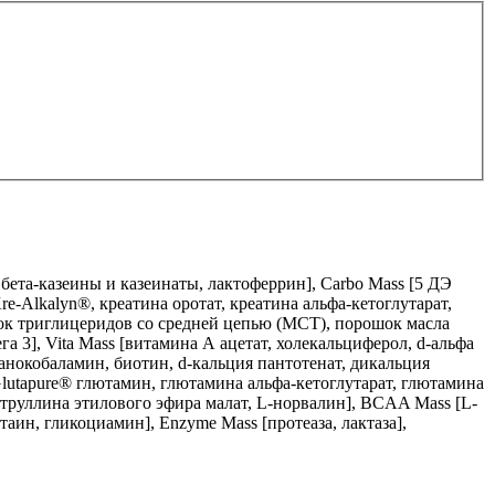
 бета-казеины и казеинаты, лактоферрин], Carbo Mass [5 ДЭ
re-Alkalyn®, креатина оротат, креатина альфа-кетоглутарат,
ок триглицеридов со средней цепью (MCT), порошок масла
 3], Vita Mass [витамина А ацетат, холекальциферол, d-альфа
анокобаламин, биотин, d-кальция пантотенат, дикальция
[Glutapure® глютамин, глютамина альфа-кетоглутарат, глютамина
итруллина этилового эфира малат, L-норвалин], BCAA Mass [L-
аин, гликоциамин], Enzyme Mass [протеаза, лактаза],