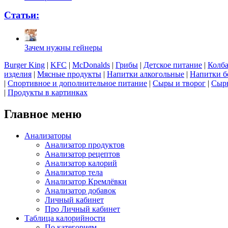
Статьи:
Зачем нужны гейнеры
Burger King
|
KFC
|
McDonalds
|
Грибы
|
Детское питание
|
Колба
изделия
|
Мясные продукты
|
Напитки алкогольные
|
Напитки б
|
Спортивное и дополнительное питание
|
Сыры и творог
|
Сырь
|
Продукты в картинках
Главное меню
Анализаторы
Анализатор продуктов
Анализатор рецептов
Анализатор калорий
Анализатор тела
Анализатор Кремлёвки
Анализатор добавок
Личный кабинет
Про Личный кабинет
Таблица калорийности
По категориям