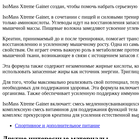
IsoMass Xtreme Gainer создан, чтобы помочь набрать серьезн
IsoMass Xtreme Gainer, в сочетании с пищей и силовыми трен
только аминокислоты. Углеводы идут на восстановления запа
мышечной массы. Пищевые волокна замедляют усвоение углевод
Креатин, принимаемый до и после тренировки, помогает транс
восстановлению и усиленному мышечному росту. Одна из самы
свойствам. Он играет очень важную роль в метаболизме проте
мышечной ткани, возникающее в связи с истощением запасов 
Эта формула также содержит незаменимые жирные кислоты, к
использовать запасенные жиры как источник энергии. Триглиц
Для того, чтобы максимально реализовать свой потенциал, тел
необходимых для поддержания здоровья. Эта формула включае
организма. Также обеспечивает усиленную поддержку иммунно
IsoMass Xtreme Gainer включает: смесь медленноусваивающихс
комплексную смесь витаминов для поддержания функций тела и
комплекс прекурсоров креатина для усиления естественной вы
Спортивное и дополнительное питание
Другие интересные материалы