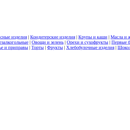
сные изделия
|
Кондитерские изделия
|
Крупы и каши
|
Масла и 
езалкогольные
|
Овощи и зелень
|
Орехи и сухофрукты
|
Первые 
е и приправы
|
Торты
|
Фрукты
|
Хлебобулочные изделия
|
Шоко