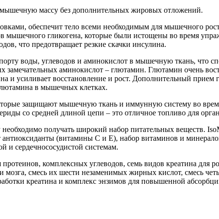
ую мышечную массу без дополнительных жировых отложений.
ировками, обеспечит тело всеми необходимым для мышечного рос
сов мышечного гликогена, которые были истощены во время упр
ов, что предотвращает резкие скачки инсулина.
порту воды, углеводов и аминокислот в мышечную ткань, что с
х замечательных аминокислот – глютамин. Глютамин очень вос
ина и усиливает восстановление и рост. Дополнительный прием
глютамина в мышечных клетках.
оторые защищают мышечную ткань и иммунную систему во врем
ериды со средней длиной цепи – это отличное топливо для орга
у необходимо получать широкий набор питательных веществ. Iso
т антиоксиданты (витамины С и Е), набор витаминов и минерал
й и сердечнососудистой системам.
я протеинов, комплексных углеводов, семь видов креатина для 
 мозга, смесь их шести незаменимых жирных кислот, смесь четы
работки креатина и комплекс энзимов для повышенной абсорбци