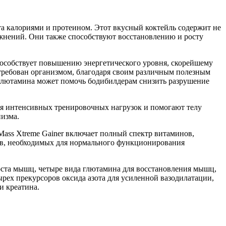
та калориями и протеином. Этот вкусный коктейль содержит не
ажнений. Они также способствуют восстановлению и росту
пособствует повышению энергетического уровня, скорейшему
требован организмом, благодаря своим различным полезным
 глютамина может помочь бодибилдерам снизить разрушение
я интенсивных тренировочных нагрузок и помогают телу
низма.
Mass Xtreme Gainer включает полный спектр витаминов,
ов, необходимых для нормального функционирования
роста мышц, четыре вида глютамина для восстановления мышц,
рех прекурсоров оксида азота для усиленной вазодилатации,
и креатина.