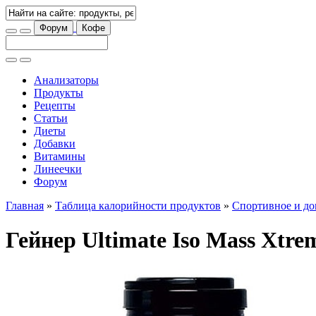
Форум
Кофе
Анализаторы
Продукты
Рецепты
Статьи
Диеты
Добавки
Витамины
Линеечки
Форум
Главная
»
Таблица калорийности продуктов
»
Спортивное и до
Гейнер Ultimate Iso Mass Xtre