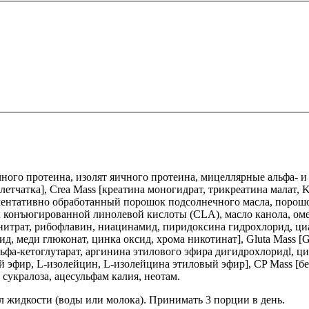
чного протеина, изолят яичного протеина, мицеллярные альфа- и
летчатка], Crea Mass [креатина моногидрат, трикреатина малат, K
рментативно обработанный порошок подсолнечного масла, порош
 конъюгированной линолевой кислоты (CLA), масло канола, омега
онитрат, рибофлавин, ниацинамид, пиридоксина гидрохлорид, ци
сид, меди глюконат, цинка оксид, хрома никотинат], Gluta Mass 
ьфа-кетоглутарат, аргинина этилового эфира дигидрохлоридl, ц
 эфир, L-изолейцин, L-изолейцина этиловый эфир], CP Mass [бет
сукралоза, ацесульфам калия, неотам.
л жидкости (воды или молока). Принимать 3 порции в день.