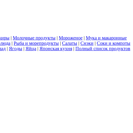
жиры
|
Молочные продукты
|
Мороженое
|
Мука и макаронные
блюда
|
Рыба и морепродукты
|
Салаты
|
Снэки
|
Соки и компоты
лад
|
Ягоды
|
Яйца
|
Японская кухня
|
Полный список продуктов