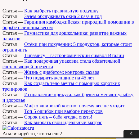
Статья
—
Как выбрать правильную подушку
Статья
—
Зачем обслуживать окна 2 раза в год
Статья
—
Гарциния камбоджийская: природный помощник в
борьбе с лишним весом
Статья
—
Гимнастика для дошкольника: развитие важных
навыков
Статья
—
Отёки при похудении: 5 продуктов, которые стоит
ограничить
Статья
—
Тирамису – гастрономический символ Италии
Статья
—
Как подарочная упаковка стала обязательной
составляющей презента
Статья
—
Жизнь с диабетом: контроль сахара
Статья
—
Что подарить женщине на 45 лет
Статья
—
Как создать тело мечты с помощью коротких
тренировок
Статья
—
Исправление прикуса: как брекеты меняют улыбку
и здоровье
Статья
—
Миф о «широкой кости»: почему вес не уходит
Статья
—
Топ 5 ошибок при выборе перекусов
Статья
—
Сорок пять – баба ягодка опять!
Статья
—
Как выбрать свой идеальный матрас
3
Анализируй то, что ты ешь!