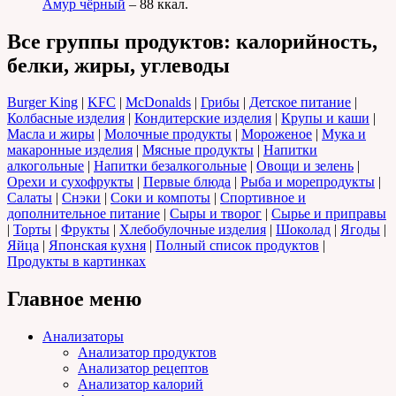
Амур чёрный
– 88 ккал.
Все группы продуктов: калорийность,
белки, жиры, углеводы
Burger King
|
KFC
|
McDonalds
|
Грибы
|
Детское питание
|
Колбасные изделия
|
Кондитерские изделия
|
Крупы и каши
|
Масла и жиры
|
Молочные продукты
|
Мороженое
|
Мука и
макаронные изделия
|
Мясные продукты
|
Напитки
алкогольные
|
Напитки безалкогольные
|
Овощи и зелень
|
Орехи и сухофрукты
|
Первые блюда
|
Рыба и морепродукты
|
Салаты
|
Снэки
|
Соки и компоты
|
Спортивное и
дополнительное питание
|
Сыры и творог
|
Сырье и приправы
|
Торты
|
Фрукты
|
Хлебобулочные изделия
|
Шоколад
|
Ягоды
|
Яйца
|
Японская кухня
|
Полный список продуктов
|
Продукты в картинках
Главное меню
Анализаторы
Анализатор продуктов
Анализатор рецептов
Анализатор калорий