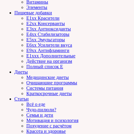
Витамины
Элементы
Пищевые добавки
E1xx Красители
E2xx Консерванты
E3xx Антиоксиданты
E4xx Стабилизаторы
E5xx Эмульгаторы
E6xx Усилители вкуса
E9xx Антифламинги
E1xxx Дополнительные
Действие на организм
Полный список E
Диеты
Медицинские диеты
Очищающие программы
Системы питания
Краткосрочные диеты
Статьи
Всё о еде
Чудо-пилюли?
Семья и дети
Мотивация и психология
Похудение с расчётом
Красота и здоровье