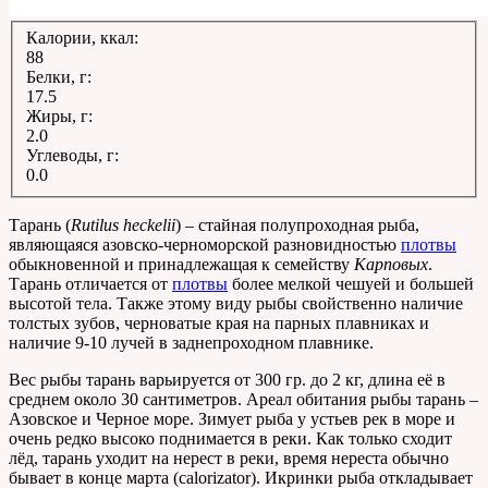
Калории, ккал:
88
Белки, г:
17.5
Жиры, г:
2.0
Углеводы, г:
0.0
Тарань (
Rutilus heckelii
) – стайная полупроходная рыба,
являющаяся азовско-черноморской разновидностью
плотвы
обыкновенной и принадлежащая к семейству
Карповых
.
Тарань отличается от
плотвы
более мелкой чешуей и большей
высотой тела. Также этому виду рыбы свойственно наличие
толстых зубов, черноватые края на парных плавниках и
наличие 9-10 лучей в заднепроходном плавнике.
Вес рыбы тарань варьируется от 300 гр. до 2 кг, длина её в
среднем около 30 сантиметров. Ареал обитания рыбы тарань –
Азовское и Черное море. Зимует рыба у устьев рек в море и
очень редко высоко поднимается в реки. Как только сходит
лёд, тарань уходит на нерест в реки, время нереста обычно
бывает в конце марта (calorizator). Икринки рыба откладывает