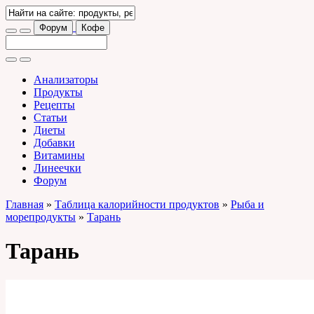
Форум
Кофе
Анализаторы
Продукты
Рецепты
Статьи
Диеты
Добавки
Витамины
Линеечки
Форум
Главная
»
Таблица калорийности продуктов
»
Рыба и
морепродукты
»
Тарань
Тарань