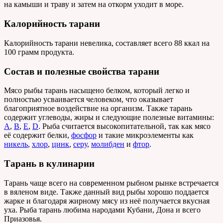
на камыши и траву и затем на откорм уходит в море.
Калорийность тарани
Калорийность тарани невелика, составляет всего 88 ккал на
100 грамм продукта.
Состав и полезные свойства тарани
Мясо рыбы тарань насыщено белком, который легко и
полностью усваивается человеком, что оказывает
благоприятное воздействие на организм. Также тарань
содержит углеводы, жиры и следующие полезные витамины:
А
,
B
,
E
,
D
. Рыба считается высокопитательной, так как мясо
её содержит белки,
фосфор
и такие микроэлементы как
никель
,
хлор
,
цинк
,
серу
,
молибден
и
фтор
.
Тарань в кулинарии
Тарань чаще всего на современном рыбном рынке встречается
в вяленом виде. Также данный вид рыбы хорошо поддается
жарке и благодаря жирному мясу из неё получается вкусная
уха. Рыба тарань любима народами Кубани, Дона и всего
Приазовья.