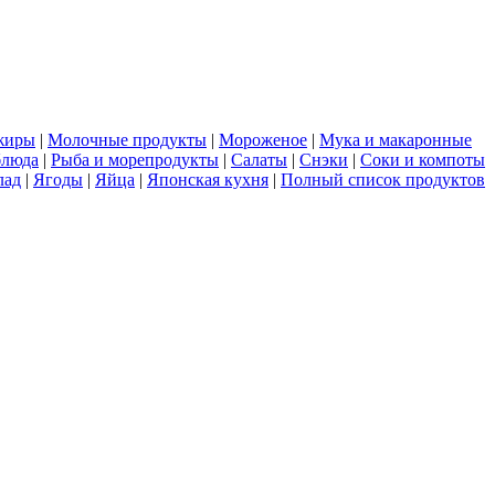
жиры
|
Молочные продукты
|
Мороженое
|
Мука и макаронные
блюда
|
Рыба и морепродукты
|
Салаты
|
Снэки
|
Соки и компоты
лад
|
Ягоды
|
Яйца
|
Японская кухня
|
Полный список продуктов