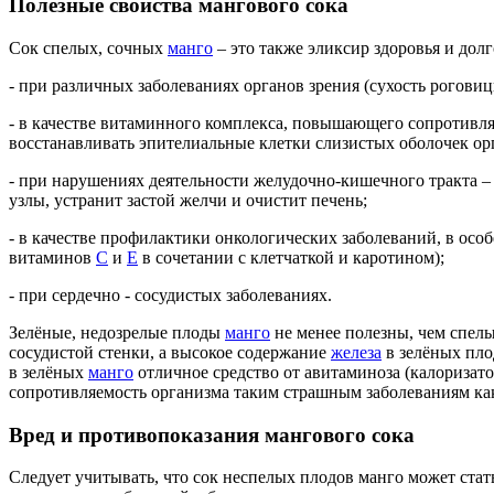
Полезные свойства мангового сока
Сок спелых, сочных
манго
– это также эликсир здоровья и долг
- при различных заболеваниях органов зрения (сухость роговиц
- в качестве витаминного комплекса, повышающего сопротивля
восстанавливать эпителиальные клетки слизистых оболочек о
- при нарушениях деятельности желудочно-кишечного тракта –
узлы, устранит застой желчи и очистит печень;
- в качестве профилактики онкологических заболеваний, в осо
витаминов
С
и
Е
в сочетании с клетчаткой и каротином);
- при сердечно - сосудистых заболеваниях.
Зелёные, недозрелые плоды
манго
не менее полезны, чем спелы
сосудистой стенки, а высокое содержание
железа
в зелёных пло
в зелёных
манго
отличное средство от авитаминоза (калоризато
сопротивляемость организма таким страшным заболеваниям как 
Вред и противопоказания мангового сока
Следует учитывать, что сок неспелых плодов манго может стат