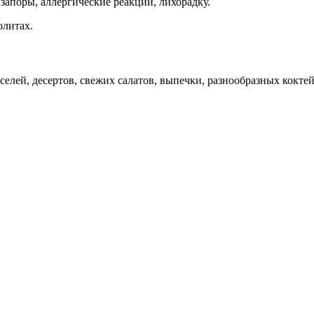
запоры, аллергические реакции, лихорадку.
олитах.
елей, десертов, свежих салатов, выпечки, разнообразных кокте