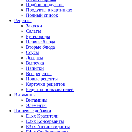
Подбор продуктов
Продукты в картинках
Полный список
Рецепты
Закуски
Салаты
Бутерброды
Первые блюда
Вторые блюда
Соусы
Десерты
Выпечка
Напитки
Все рецепты
Новые рецепты
Карточки рецептов
Рецепты пользователей
Витамины
Витамины
Элементы
Пищевые добавки
E1xx Красители
E2xx Консерванты
E3xx Антиоксиданты
E4xx Стабилизаторы