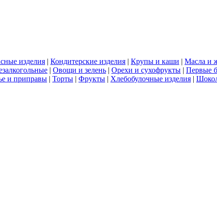
сные изделия
|
Кондитерские изделия
|
Крупы и каши
|
Масла и 
езалкогольные
|
Овощи и зелень
|
Орехи и сухофрукты
|
Первые 
е и приправы
|
Торты
|
Фрукты
|
Хлебобулочные изделия
|
Шоко