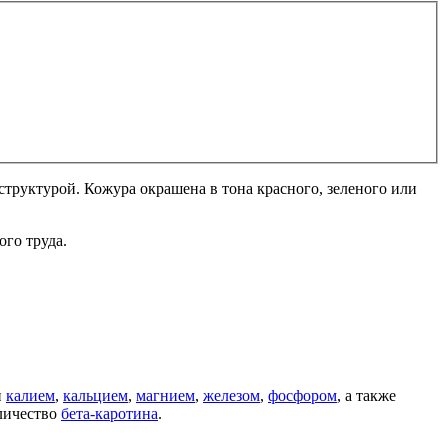
труктурой. Кожура окрашена в тона красного, зеленого или
го труда.
н
калием
,
кальцием
,
магнием
,
железом
,
фосфором
, а также
оличество
бета-каротина
.