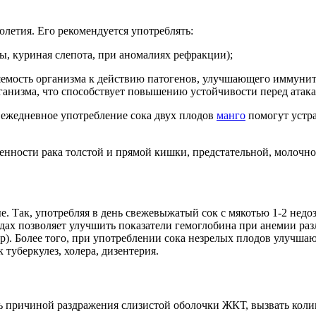
олетия. Его рекомендуется употреблять:
ы, куриная слепота, при аномалиях рефракции);
емость организма к действию патогенов, улучшающего иммунитет
рганизма, что способствует повышению устойчивости перед ата
 ежедневное употребление сока двух плодов
манго
помогут устра
бенности рака толстой и прямой кишки, предстательной, молочно
е. Так, употребляя в день свежевыжатый сок с мякотью 1-2 нед
дах позволяет улучшить показатели гемоглобина при анемии р
р). Более того, при употреблении сока незрелых плодов улучша
туберкулез, холера, дизентерия.
ь причиной раздражения слизистой оболочки ЖКТ, вызвать колик