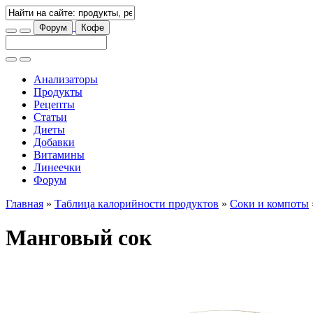
Форум
Кофе
Анализаторы
Продукты
Рецепты
Статьи
Диеты
Добавки
Витамины
Линеечки
Форум
Главная
»
Таблица калорийности продуктов
»
Соки и компоты
Манговый сок