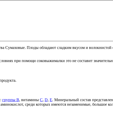
тва Сумаховые. Плоды обладают сладким вкусом и волокнистой с
словиях при помощи соковыжималки это не составит значительно
продукта.
ы:
группы В
, витамины
С
,
D
,
Е
. Минеральный состав представле
ать аминокислот, среди которых имеются незаменимые, большое к