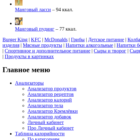
Манговый ласси
– 94 ккал.
Манговый пудинг
– 77 ккал.
Burger King
|
KFC
|
McDonalds
|
Грибы
|
Детское питание
|
Колба
изделия
|
Мясные продукты
|
Напитки алкогольные
|
Напитки б
|
Спортивное и дополнительное питание
|
Сыры и творог
|
Сырь
|
Продукты в картинках
Главное меню
Анализаторы
Анализатор продуктов
Анализатор рецептов
Анализатор калорий
Анализатор тела
Анализатор Кремлёвки
Анализатор добавок
Личный кабинет
Про Личный кабинет
Таблица калорийности
По категориям