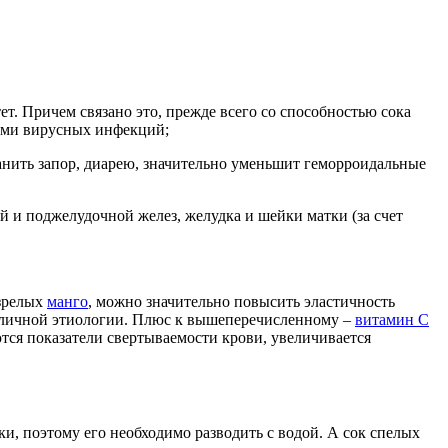
. Причем связано это, прежде всего со способностью сока
ками вирусных инфекций;
нить запор, диарею, значительно уменьшит геморроидальные
й и поджелудочной желез, желудка и шейки матки (за счет
озрелых
манго
, можно значительно повысить эластичность
азличной этиологии. Плюс к вышеперечисленному –
витамин С
ются показатели свертываемости крови, увеличивается
и, поэтому его необходимо разводить с водой. А сок спелых