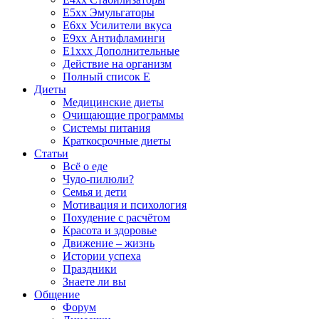
E5xx Эмульгаторы
E6xx Усилители вкуса
E9xx Антифламинги
E1xxx Дополнительные
Действие на организм
Полный список E
Диеты
Медицинские диеты
Очищающие программы
Системы питания
Краткосрочные диеты
Статьи
Всё о еде
Чудо-пилюли?
Семья и дети
Мотивация и психология
Похудение с расчётом
Красота и здоровье
Движение – жизнь
Истории успеха
Праздники
Знаете ли вы
Общение
Форум