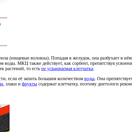
за (пищевые волокна). Попадая в желудок, она разбухает в нём
вом воды. МКЦ также действует, как сорбент, препятствуя усво
к растений, то есть
не усваиваемая клетчатка
.
сти, если её запить большим количеством
воды
. Она препятству
щи
, злаки и
фрукты
содержат клетчатку, поэтому диетологи реко