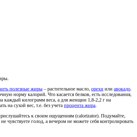
иры.
вить полезные жиры
– растительное масло,
орехи
или
авокадо
.
ную норму калорий. Что касается белков, есть исследования,
а каждый килограмм веса, а для женщин 1,8-2,2 г на
 на сухой вес, т.е. без учета
процента жира
.
рислушайтесь к своим ощущениям (calorizator). Подумайте,
не чувствуете голод, а вечером не можете себя контролировать