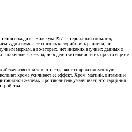
стения находится молекула P57 – стероидный гликозид,
рием худии помогает снизить калорийность рациона, но
научным меркам, а во-вторых, нет никаких научных данных о
ют побочные эффекты, но в действительности их просто ещё не
жийская известна тем, что содержит гидроксилимонную
иколинат хрома усиливает её эффект. Хром, магний, витамины
итовидной железы. Производитель умалчивает, что гарциния
стройства.