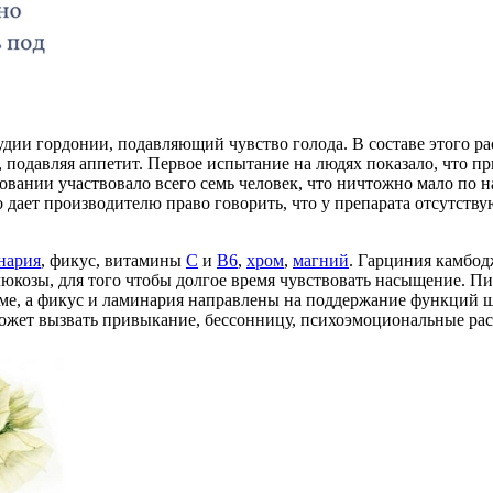
худии гордонии, подавляющий чувство голода. В составе этого ра
, подавляя аппетит. Первое испытание на людях показало, что п
едовании участвовало всего семь человек, что ничтожно мало по 
дает производителю право говорить, что у препарата отсутству
нария
, фикус, витамины
С
и
В6
,
хром
,
магний
. Гарциния камбод
люкозы, для того чтобы долгое время чувствовать насыщение. П
ме, а фикус и ламинария направлены на поддержание функций щ
ожет вызвать привыкание, бессонницу, психоэмоциональные рас