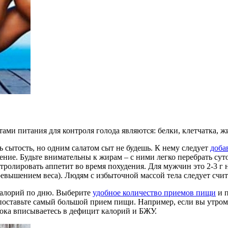
ами питания для контроля голода являются: белки, клетчатка, ж
ь сытость, но одним салатом сыт не будешь. К нему следует
доба
е. Будьте внимательны к жирам – с ними легко перебрать суточ
ролировать аппетит во время похудения. Для мужчин это 2-3 г н
евышением веса). Людям с избыточной массой тела следует считать
калорий по дню. Выберите
удобное количество приемов пищи
и п
 поставьте самый большой прием пищи. Например, если вы утром 
 пока вписываетесь в дефицит калорий и БЖУ.