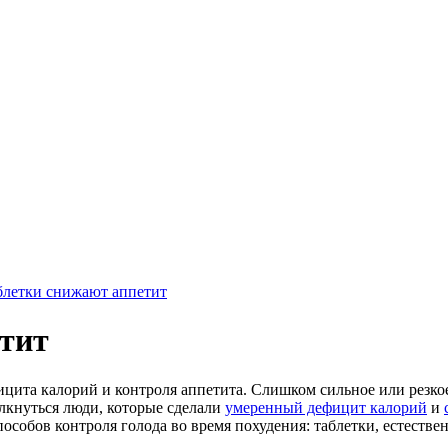
блетки снижают аппетит
етит
ицита калорий и контроля аппетита. Слишком сильное или резко
олкнуться люди, которые сделали
умеренный дефицит калорий
и
пособов контроля голода во время похудения: таблетки, естеств