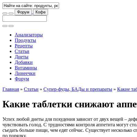
Форум
Кофе
Анализаторы
Продукты
Рецепты
Статьи
Диеты
Добавки
Витамины
Линеечки
Форум
Главная
»
Статьи
»
Супер-фуды, БАДы и препараты
»
Какие та
Какие таблетки снижают апп
Успех любой диеты для похудения зависит от двух вещей – деф
чувствовать голод. С трудностями контроля аппетита могут ст
съедать больше пищи, чем едят сейчас. Существует несколько с
по порядку.