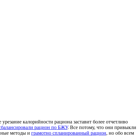
е урезание калорийности рациона заставит более отчетливо
сбалансировали рацион по БЖУ
. Все потому, что они привыкли
енные методы и
грамотно спланированный рацион
, но обо всем