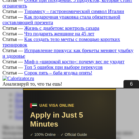
Статья
—
Отёки при похудении: 5 продуктов, которые стоит
ограничить
Статья
—
Тирамису – гастрономический символ Италии
Статья
—
Как подарочная упаковка стала обязательной
составляющей презента
Статья
—
Жизнь с диабетом: контроль сахара
Статья
—
Что подарить женщине на 45 лет
Статья
—
Как создать тело мечты с помощью коротких
тренировок
Статья
—
Исправление прикуса: как брекеты меняют улыбку
и здоровье
Статья
—
Миф о «широкой кости»: почему вес не уходит
Статья
—
Топ 5 ошибок при выборе перекусов
Статья
—
Сорок пять – баба ягодка опять!
5
Анализируй то, что ты ешь!
Личный кабинет
Контакты
Помощь сайту
Соцсети
Карта сайта
Мы в социальных сетях:
Копирование, перепечатка (целиком или частично) или иное
использование материала без письменного разрешения