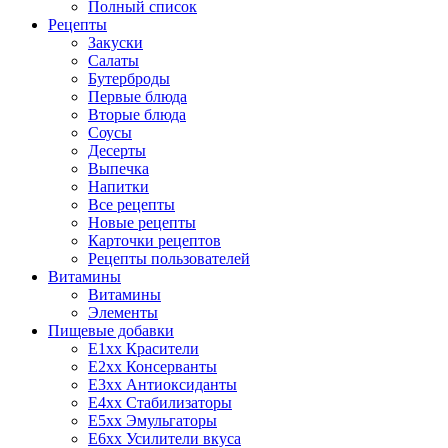
Полный список
Рецепты
Закуски
Салаты
Бутерброды
Первые блюда
Вторые блюда
Соусы
Десерты
Выпечка
Напитки
Все рецепты
Новые рецепты
Карточки рецептов
Рецепты пользователей
Витамины
Витамины
Элементы
Пищевые добавки
E1xx Красители
E2xx Консерванты
E3xx Антиоксиданты
E4xx Стабилизаторы
E5xx Эмульгаторы
E6xx Усилители вкуса