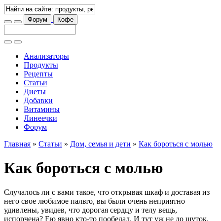
Форум
Кофе
Анализаторы
Продукты
Рецепты
Статьи
Диеты
Добавки
Витамины
Линеечки
Форум
Главная
»
Статьи
»
Дом, семья и дети
»
Как бороться с молью
Как бороться с молью
Случалось ли с вами такое, что открывая шкаф и доставая из
него свое любимое пальто, вы были очень неприятно
удивлены, увидев, что дорогая сердцу и телу вещь,
испорчена? Ею явно кто-то пообедал. И тут уж не до шуток.