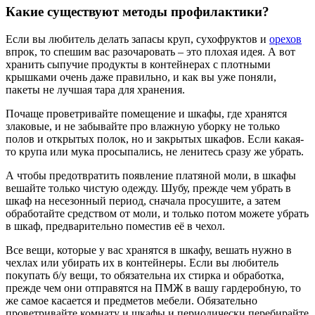
Какие существуют методы профилактики?
Если вы любитель делать запасы круп, сухофруктов и
орехов
впрок, то спешим вас разочаровать – это плохая идея. А вот
хранить сыпучие продукты в контейнерах с плотными
крышками очень даже правильно, и как вы уже поняли,
пакеты не лучшая тара для хранения.
Почаще проветривайте помещение и шкафы, где хранятся
злаковые, и не забывайте про влажную уборку не только
полов и открытых полок, но и закрытых шкафов. Если какая-
то крупа или мука просыпались, не ленитесь сразу же убрать.
А чтобы предотвратить появление платяной моли, в шкафы
вешайте только чистую одежду. Шубу, прежде чем убрать в
шкаф на несезонный период, сначала просушите, а затем
обработайте средством от моли, и только потом можете убрать
в шкаф, предварительно поместив её в чехол.
Все вещи, которые у вас хранятся в шкафу, вешать нужно в
чехлах или убирать их в контейнеры. Если вы любитель
покупать б/у вещи, то обязательна их стирка и обработка,
прежде чем они отправятся на ПМЖ в вашу гардеробную, то
же самое касается и предметов мебели. Обязательно
проветривайте комнату и шкафы и периодически перебирайте