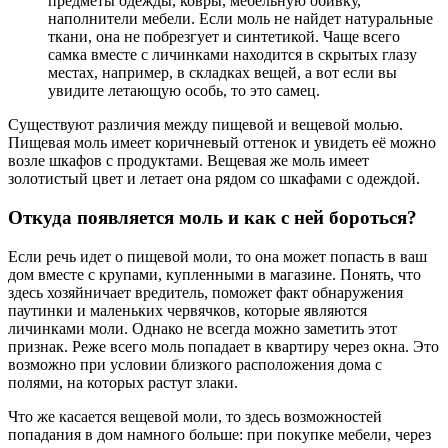
предметы одежды, ковры, мебельную обивку,
наполнители мебели. Если моль не найдет натуральные
ткани, она не побрезгует и синтетикой. Чаще всего
самка вместе с личинками находится в скрытых глазу
местах, например, в складках вещей, а вот если вы
увидите летающую особь, то это самец.
Существуют различия между пищевой и вещевой молью.
Пищевая моль имеет коричневый оттенок и увидеть её можно
возле шкафов с продуктами. Вещевая же моль имеет
золотистый цвет и летает она рядом со шкафами с одеждой.
Откуда появляется моль и как с ней бороться?
Если речь идет о пищевой моли, то она может попасть в ваш
дом вместе с крупами, купленными в магазине. Понять, что
здесь хозяйничает вредитель, поможет факт обнаружения
паутинки и маленьких червячков, которые являются
личинками моли. Однако не всегда можно заметить этот
признак. Реже всего моль попадает в квартиру через окна. Это
возможно при условии близкого расположения дома с
полями, на которых растут злаки.
Что же касается вещевой моли, то здесь возможностей
попадания в дом намного больше: при покупке мебели, через