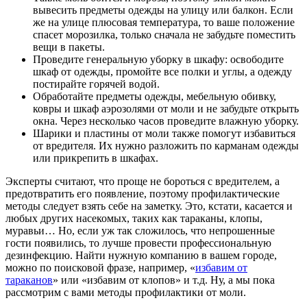
вывесить предметы одежды на улицу или балкон. Если
же на улице плюсовая температура, то ваше положение
спасет морозилка, только сначала не забудьте поместить
вещи в пакеты.
Проведите генеральную уборку в шкафу: освободите
шкаф от одежды, промойте все полки и углы, а одежду
постирайте горячей водой.
Обработайте предметы одежды, мебельную обивку,
ковры и шкаф аэрозолями от моли и не забудьте открыть
окна. Через несколько часов проведите влажную уборку.
Шарики и пластины от моли также помогут избавиться
от вредителя. Их нужно разложить по карманам одежды
или прикрепить в шкафах.
Эксперты считают, что проще не бороться с вредителем, а
предотвратить его появление, поэтому профилактические
методы следует взять себе на заметку. Это, кстати, касается и
любых других насекомых, таких как тараканы, клопы,
муравьи… Но, если уж так сложилось, что непрошенные
гости появились, то лучше провести профессиональную
дезинфекцию. Найти нужную компанию в вашем городе,
можно по поисковой фразе, например, «
избавим от
тараканов
» или «избавим от клопов» и т.д. Ну, а мы пока
рассмотрим с вами методы профилактики от моли.