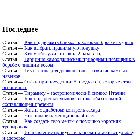
Последнее
Статья
—
Как поддержать близкого, который бросает курить
Статья
—
Как выбрать правильную подушку
Статья
—
Зачем обслуживать окна 2 раза в год
Статья
—
Гарциния камбоджийская: природный помощник в
борьбе с лишним весом
Статья
—
Гимнастика для дошкольника: развитие важных
навыков
Статья
—
Отёки при похудении: 5 продуктов, которые стоит
ограничить
Статья
—
Тирамису – гастрономический символ Италии
Статья
—
Как подарочная упаковка стала обязательной
составляющей презента
Статья
—
Жизнь с диабетом: контроль сахара
Статья
—
Что подарить женщине на 45 лет
Статья
—
Как создать тело мечты с помощью коротких
тренировок
Статья
—
Исправление прикуса: как брекеты меняют улыбку
и здоровье