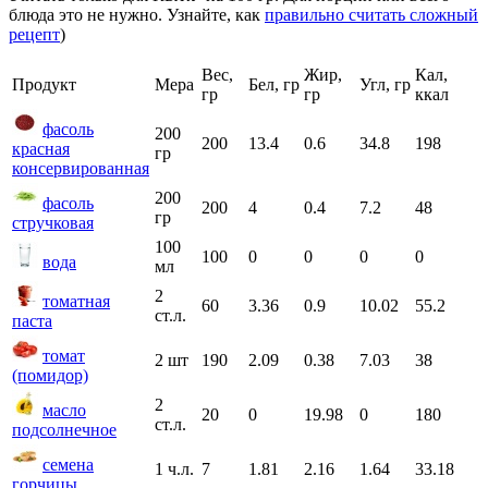
блюда это не нужно. Узнайте, как
правильно считать сложный
рецепт
)
Вес,
Жир,
Кал,
Продукт
Мера
Бел, гр
Угл, гр
гр
гр
ккал
фасоль
200
200
13.4
0.6
34.8
198
красная
гр
консервированная
200
фасоль
200
4
0.4
7.2
48
гр
стручковая
100
100
0
0
0
0
вода
мл
2
томатная
60
3.36
0.9
10.02
55.2
ст.л.
паста
томат
2 шт
190
2.09
0.38
7.03
38
(помидор)
2
масло
20
0
19.98
0
180
ст.л.
подсолнечное
семена
1 ч.л.
7
1.81
2.16
1.64
33.18
горчицы