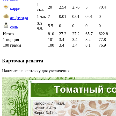
1
20
2.54
2.76
5
70.4
карри
ст.л.
1 ч.л.
7
0.01
0.01
0.01
0
асафетида
0.5
5.5
0
0
0
0
соль
ч.л.
Итого
810
27.2
27.2
65.7
622.8
1 порция
101
3.4
3.4
8.2
77.8
100 грамм
100
3.4
3.4
8.1
76.9
Карточка рецепта
Нажмите на карточку для увеличения.