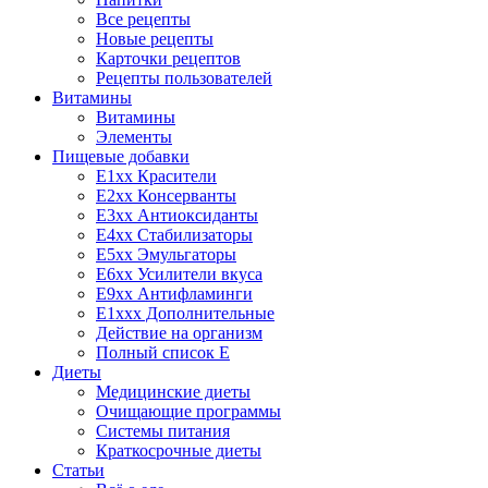
Все рецепты
Новые рецепты
Карточки рецептов
Рецепты пользователей
Витамины
Витамины
Элементы
Пищевые добавки
E1xx Красители
E2xx Консерванты
E3xx Антиоксиданты
E4xx Стабилизаторы
E5xx Эмульгаторы
E6xx Усилители вкуса
E9xx Антифламинги
E1xxx Дополнительные
Действие на организм
Полный список E
Диеты
Медицинские диеты
Очищающие программы
Системы питания
Краткосрочные диеты
Статьи