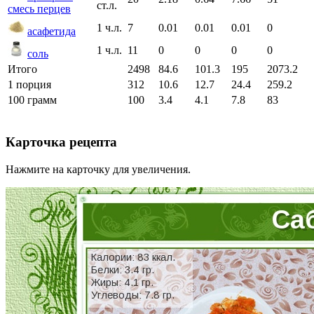
ст.л.
смесь перцев
1 ч.л.
7
0.01
0.01
0.01
0
асафетида
1 ч.л.
11
0
0
0
0
соль
Итого
2498
84.6
101.3
195
2073.2
1 порция
312
10.6
12.7
24.4
259.2
100 грамм
100
3.4
4.1
7.8
83
Карточка рецепта
Нажмите на карточку для увеличения.