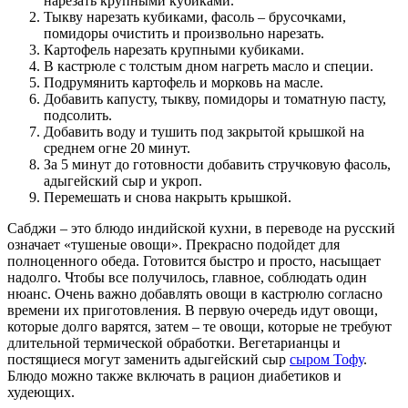
нарезать крупными кубиками.
Тыкву нарезать кубиками, фасоль – брусочками,
помидоры очистить и произвольно нарезать.
Картофель нарезать крупными кубиками.
В кастрюле с толстым дном нагреть масло и специи.
Подрумянить картофель и морковь на масле.
Добавить капусту, тыкву, помидоры и томатную пасту,
подсолить.
Добавить воду и тушить под закрытой крышкой на
среднем огне 20 минут.
За 5 минут до готовности добавить стручковую фасоль,
адыгейский сыр и укроп.
Перемешать и снова накрыть крышкой.
Сабджи – это блюдо индийской кухни, в переводе на русский
означает «тушеные овощи». Прекрасно подойдет для
полноценного обеда. Готовится быстро и просто, насыщает
надолго. Чтобы все получилось, главное, соблюдать один
нюанс. Очень важно добавлять овощи в кастрюлю согласно
времени их приготовления. В первую очередь идут овощи,
которые долго варятся, затем – те овощи, которые не требуют
длительной термической обработки. Вегетарианцы и
постящиеся могут заменить адыгейский сыр
сыром Тофу
.
Блюдо можно также включать в рацион диабетиков и
худеющих.