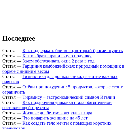
Последнее
Статья
—
Как поддержать близкого, который бросает курить
Статья
—
Как выбрать правильную подушку
Статья
—
Зачем обслуживать окна 2 раза в год
Статья
—
Гарциния камбоджийская: природный помощник в
борьбе с лишним весом
Статья
—
Гимнастика для дошкольника: развитие важных
навыков
Статья
—
Отёки при похудении: 5 продуктов, которые стоит
ограничить
Статья
—
Тирамису – гастрономический символ Италии
Статья
—
Как подарочная упаковка стала обязательной
составляющей презента
Статья
—
Жизнь с диабетом: контроль сахара
Статья
—
Что подарить женщине на 45 лет
Статья
—
Как создать тело мечты с помощью коротких
тренировок