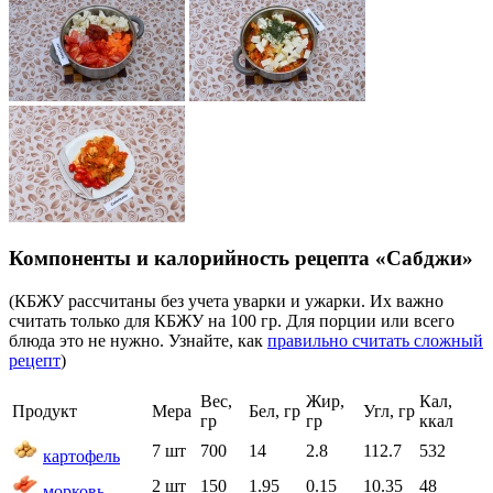
Компоненты и калорийность рецепта «Сабджи»
(КБЖУ рассчитаны без учета уварки и ужарки. Их важно
считать только для КБЖУ на 100 гр. Для порции или всего
блюда это не нужно. Узнайте, как
правильно считать сложный
рецепт
)
Вес,
Жир,
Кал,
Продукт
Мера
Бел, гр
Угл, гр
гр
гр
ккал
7 шт
700
14
2.8
112.7
532
картофель
2 шт
150
1.95
0.15
10.35
48
морковь