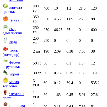
400
капуста
400
10
1.2
21.6
120
гр
цветная
350
350
4.55
1.05
26.95
98
тыква
гр
250
сыр
250
46.25
35
0
600
гр
адыгейский
250
250
0
0
0
0
вода
мл
томат
2 шт
190
2.09
0.38
7.03
38
(помидор)
фасоль
50 гр
50
1
0.1
1.8
12
стручковая
30 гр
30
0.75
0.15
1.89
11.4
укроп
3
масло
60
0.12
59.4
0
535.2
ст.л.
топленое
1
томатная
30
1.68
0.45
5.01
27.6
ст.л.
паста
1
приправа
20
2.18
0.64
7.66
51