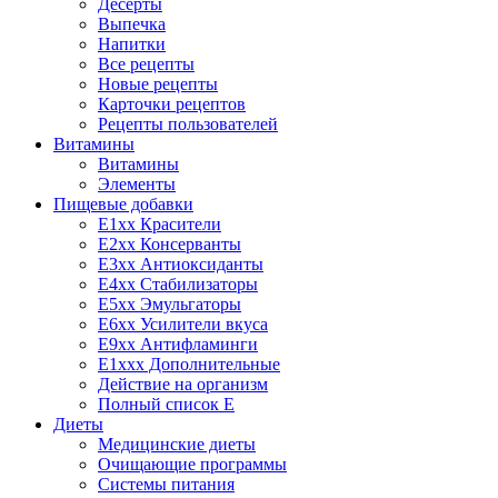
Десерты
Выпечка
Напитки
Все рецепты
Новые рецепты
Карточки рецептов
Рецепты пользователей
Витамины
Витамины
Элементы
Пищевые добавки
E1xx Красители
E2xx Консерванты
E3xx Антиоксиданты
E4xx Стабилизаторы
E5xx Эмульгаторы
E6xx Усилители вкуса
E9xx Антифламинги
E1xxx Дополнительные
Действие на организм
Полный список E
Диеты
Медицинские диеты
Очищающие программы
Системы питания