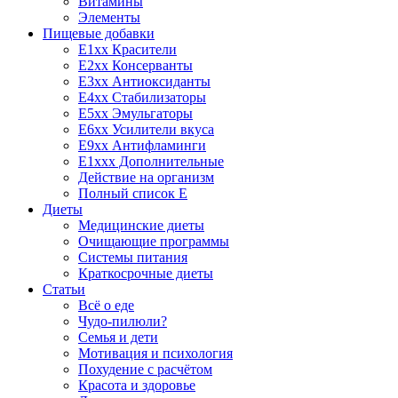
Витамины
Элементы
Пищевые добавки
E1xx Красители
E2xx Консерванты
E3xx Антиоксиданты
E4xx Стабилизаторы
E5xx Эмульгаторы
E6xx Усилители вкуса
E9xx Антифламинги
E1xxx Дополнительные
Действие на организм
Полный список E
Диеты
Медицинские диеты
Очищающие программы
Системы питания
Краткосрочные диеты
Статьи
Всё о еде
Чудо-пилюли?
Семья и дети
Мотивация и психология
Похудение с расчётом
Красота и здоровье