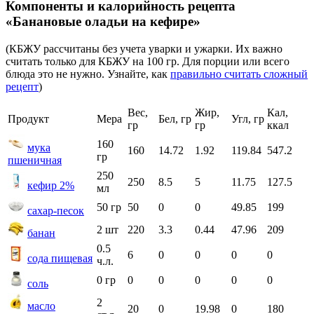
Компоненты и калорийность рецепта
«Банановые оладьи на кефире»
(КБЖУ рассчитаны без учета уварки и ужарки. Их важно
считать только для КБЖУ на 100 гр. Для порции или всего
блюда это не нужно. Узнайте, как
правильно считать сложный
рецепт
)
Вес,
Жир,
Кал,
Продукт
Мера
Бел, гр
Угл, гр
гр
гр
ккал
160
мука
160
14.72
1.92
119.84
547.2
гр
пшеничная
250
250
8.5
5
11.75
127.5
кефир 2%
мл
50 гр
50
0
0
49.85
199
сахар-песок
2 шт
220
3.3
0.44
47.96
209
банан
0.5
6
0
0
0
0
сода пищевая
ч.л.
0 гр
0
0
0
0
0
соль
2
масло
20
0
19.98
0
180