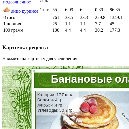
ст.л.
подсолнечное
1 шт
55
6.99
6
0.39
86.35
яйцо куриное
Итого
761
33.5
33.3
229.8
1349.1
1 порция
25
1.1
1.1
7.7
45
100 грамм
100
4.4
4.4
30.2
177.3
Карточка рецепта
Нажмите на карточку для увеличения.