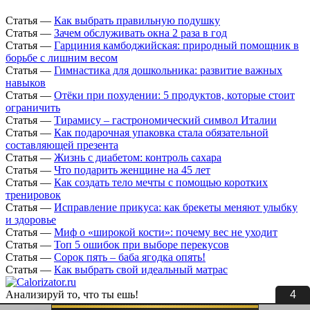
Статья
—
Как выбрать правильную подушку
Статья
—
Зачем обслуживать окна 2 раза в год
Статья
—
Гарциния камбоджийская: природный помощник в
борьбе с лишним весом
Статья
—
Гимнастика для дошкольника: развитие важных
навыков
Статья
—
Отёки при похудении: 5 продуктов, которые стоит
ограничить
Статья
—
Тирамису – гастрономический символ Италии
Статья
—
Как подарочная упаковка стала обязательной
составляющей презента
Статья
—
Жизнь с диабетом: контроль сахара
Статья
—
Что подарить женщине на 45 лет
Статья
—
Как создать тело мечты с помощью коротких
тренировок
Статья
—
Исправление прикуса: как брекеты меняют улыбку
и здоровье
Статья
—
Миф о «широкой кости»: почему вес не уходит
Статья
—
Топ 5 ошибок при выборе перекусов
Статья
—
Сорок пять – баба ягодка опять!
Статья
—
Как выбрать свой идеальный матрас
3
Анализируй то, что ты ешь!