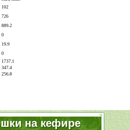
102
726
889.2
0
19.9
0
1737.1
347.4
256.8