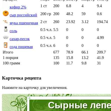
1 ст
200
6.8
4
9.4
кефир 2%
200 гр
200
48.2
59
0.6
сыр российский
2 ст
260
23.92
3.12
194.74
мука пшеничная
0.5 ч.л.
5.5
0
0
0
соль
0.5 ч.л.
5
0
0
4.99
сахар-песок
0.5 ч.л.
6
0
0
0
сода пищевая
Итого
677
78.9
66.1
209.7
1 порция
135
15.8
13.2
41.9
100 грамм
100
11.7
9.8
31
Карточка рецепта
Нажмите на карточку для увеличения.