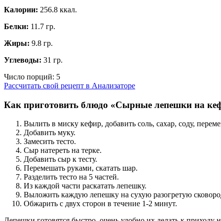
Калории:
256.8 ккал.
Белки:
11.7 гр.
Жиры:
9.8 гр.
Углеводы:
31 гр.
Число порций:
5
Рассчитать свой рецепт в Анализаторе
Как приготовить блюдо «Сырные лепешки на ке
Вылить в миску кефир, добавить соль, сахар, соду, перем
Добавить муку.
Замесить тесто.
Сыр натереть на терке.
Добавить сыр к тесту.
Перемешать руками, скатать шар.
Разделить тесто на 5 частей.
Из каждой части раскатать лепешку.
Выложить каждую лепешку на сухую разогретую сковоро
Обжарить с двух сторон в течение 1-2 минут.
Лепешки готовятся быстро, очень удобно их делать к приходу 