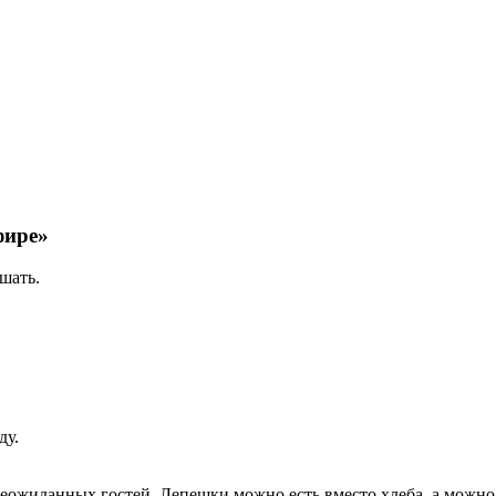
фире»
ешать.
ду.
неожиданных гостей. Лепешки можно есть вместо хлеба, а можно