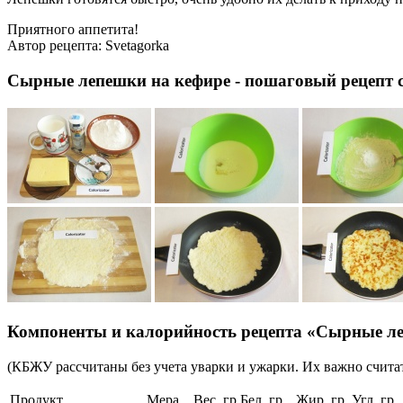
Приятного аппетита!
Автор рецепта:
Svetagorka
Сырные лепешки на кефире - пошаговый рецепт 
Компоненты и калорийность рецепта «Сырные л
(КБЖУ рассчитаны без учета уварки и ужарки. Их важно считат
Продукт
Мера
Вес, гр
Бел, гр
Жир, гр
Угл, гр