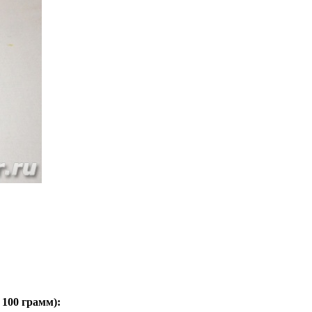
а
100 грамм
):