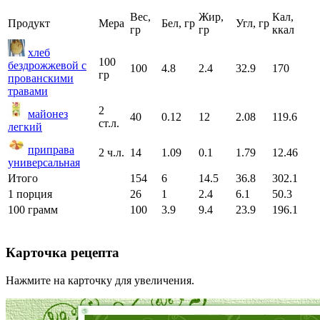
Вес,
Жир,
Кал,
Продукт
Мера
Бел, гр
Угл, гр
гр
гр
ккал
хлеб
100
бездрожжевой с
100
4.8
2.4
32.9
170
гр
прованскими
травами
2
майонез
40
0.12
12
2.08
119.6
ст.л.
легкий
приправа
2 ч.л.
14
1.09
0.1
1.79
12.46
универсальная
Итого
154
6
14.5
36.8
302.1
1 порция
26
1
2.4
6.1
50.3
100 грамм
100
3.9
9.4
23.9
196.1
Карточка рецепта
Нажмите на карточку для увеличения.