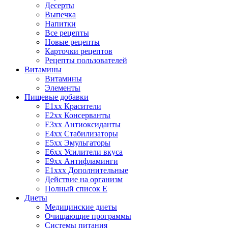
Десерты
Выпечка
Напитки
Все рецепты
Новые рецепты
Карточки рецептов
Рецепты пользователей
Витамины
Витамины
Элементы
Пищевые добавки
E1xx Красители
E2xx Консерванты
E3xx Антиоксиданты
E4xx Стабилизаторы
E5xx Эмульгаторы
E6xx Усилители вкуса
E9xx Антифламинги
E1xxx Дополнительные
Действие на организм
Полный список E
Диеты
Медицинские диеты
Очищающие программы
Системы питания