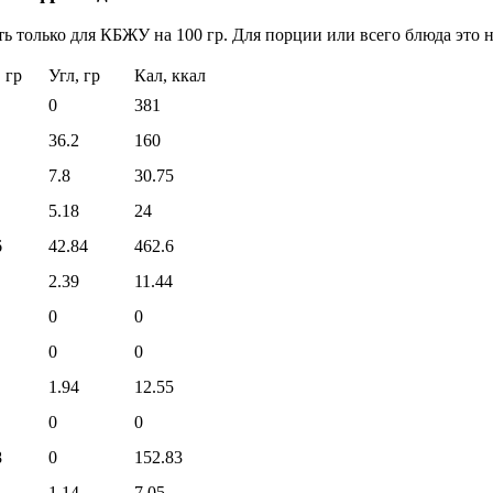
ь только для КБЖУ на 100 гр. Для порции или всего блюда это н
 гр
Угл, гр
Кал, ккал
0
381
36.2
160
7.8
30.75
5.18
24
6
42.84
462.6
2.39
11.44
0
0
0
0
1.94
12.55
0
0
8
0
152.83
1.14
7.05