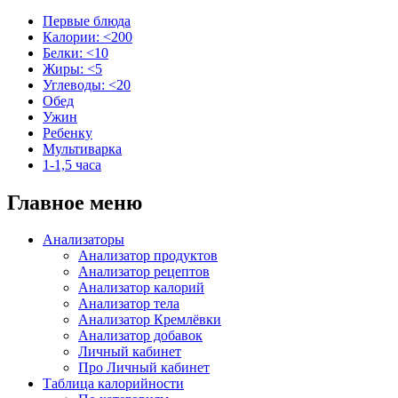
Первые блюда
Калории: <200
Белки: <10
Жиры: <5
Углеводы: <20
Обед
Ужин
Ребенку
Мультиварка
1-1,5 часа
Главное меню
Анализаторы
Анализатор продуктов
Анализатор рецептов
Анализатор калорий
Анализатор тела
Анализатор Кремлёвки
Анализатор добавок
Личный кабинет
Про Личный кабинет
Таблица калорийности