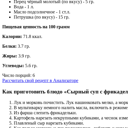
Перец чёрный молотый (по вкусу) - 5 гр.
Вода - 1 л.
Масло подсолнечное - 1 ст.л.
Петрушка (по вкусу) - 15 гр.
Пищевая ценность на
100 грамм
Калории:
71.8 ккал.
Белки:
3.7 гр.
Жиры:
3.9 гр.
Углеводы:
5.6 гр.
Число порций:
6
Рассчитать свой рецепт в Анализаторе
Как приготовить блюдо «Сырный суп с фрикаде
Лук и морковь почистить. Лук нашинковать мелко, а морк
В мультиварку немного налить масла, включить в режиме 
Из фарша слепить фрикадельки.
Картофель нарезать некрупными кубиками, а чеснок изм
Плавленый сыр нарезать кубиками.