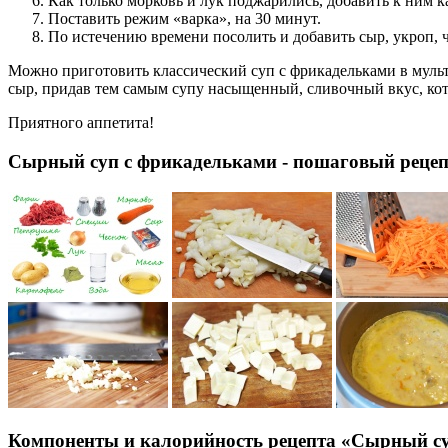
Как только морковь и лук поджарились, добавить к ним к
Поставить режим «варка», на 30 минут.
По истечению времени посолить и добавить сыр, укроп, ч
Можно приготовить классический суп с фрикадельками в мульт
сыр, придав тем самым супу насыщенный, сливочный вкус, кот
Приятного аппетита!
Сырный суп с фрикадельками - пошаговый рецеп
Компоненты и калорийность рецепта «Сырный с