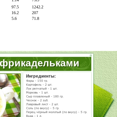
97.5
1242.2
16.2
207
5.6
71.8