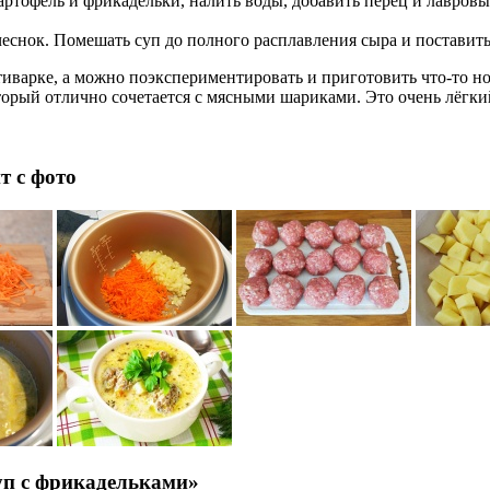
артофель и фрикадельки, налить воды, добавить перец и лавровы
еснок. Помешать суп до полного расплавления сыра и поставить
иварке, а можно поэкспериментировать и приготовить что-то н
орый отлично сочетается с мясными шариками. Это очень лёгки
т с фото
уп с фрикадельками»