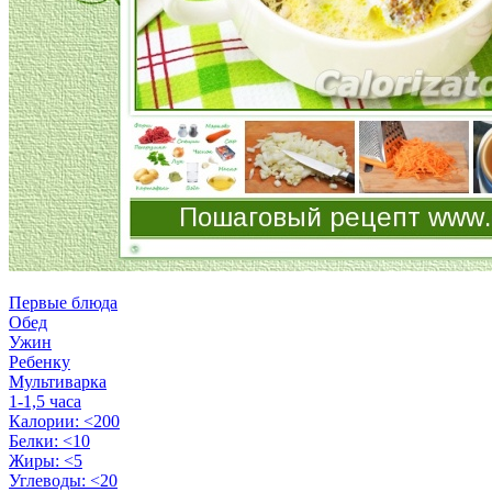
Первые блюда
Обед
Ужин
Ребенку
Мультиварка
1-1,5 часа
Калории: <200
Белки: <10
Жиры: <5
Углеводы: <20