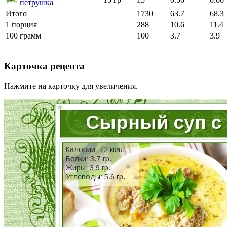
петрушка
Итого
1730
63.7
68.3
1 порция
288
10.6
11.4
100 грамм
100
3.7
3.9
Карточка рецепта
Нажмите на карточку для увеличения.