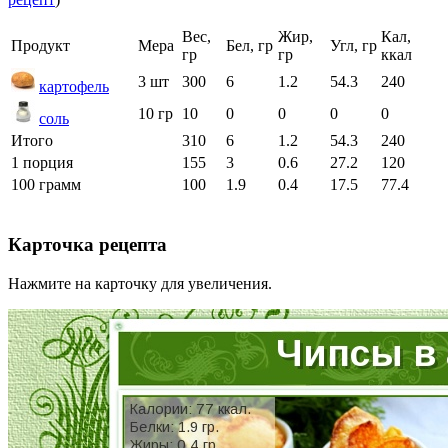
Вес,
Жир,
Кал,
Продукт
Мера
Бел, гр
Угл, гр
гр
гр
ккал
3 шт
300
6
1.2
54.3
240
картофель
10 гр
10
0
0
0
0
соль
Итого
310
6
1.2
54.3
240
1 порция
155
3
0.6
27.2
120
100 грамм
100
1.9
0.4
17.5
77.4
Карточка рецепта
Нажмите на карточку для увеличения.