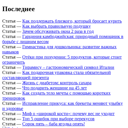
Последнее
Статья
—
Как поддержать близкого, который бросает курить
Статья
—
Как выбрать правильную подушку
Статья
—
Зачем обслуживать окна 2 раза в год
Статья
—
Гарциния камбоджийская: природный помощник в
борьбе с лишним весом
Статья
—
Гимнастика для дошкольника: развитие важных
навыков
Статья
—
Отёки при похудении: 5 продуктов, которые стоит
ограничить
Статья
—
Тирамису – гастрономический символ Италии
Статья
—
Как подарочная упаковка стала обязательной
составляющей презента
Статья
—
Жизнь с диабетом: контроль сахара
Статья
—
Что подарить женщине на 45 лет
Статья
—
Как создать тело мечты с помощью коротких
тренировок
Статья
—
Исправление прикуса: как брекеты меняют улыбку
и здоровье
Статья
—
Миф о «широкой кости»: почему вес не уходит
Статья
—
Топ 5 ошибок при выборе перекусов
Статья
—
Сорок пять – баба ягодка опять!