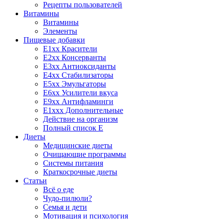
Рецепты пользователей
Витамины
Витамины
Элементы
Пищевые добавки
E1xx Красители
E2xx Консерванты
E3xx Антиоксиданты
E4xx Стабилизаторы
E5xx Эмульгаторы
E6xx Усилители вкуса
E9xx Антифламинги
E1xxx Дополнительные
Действие на организм
Полный список E
Диеты
Медицинские диеты
Очищающие программы
Системы питания
Краткосрочные диеты
Статьи
Всё о еде
Чудо-пилюли?
Семья и дети
Мотивация и психология