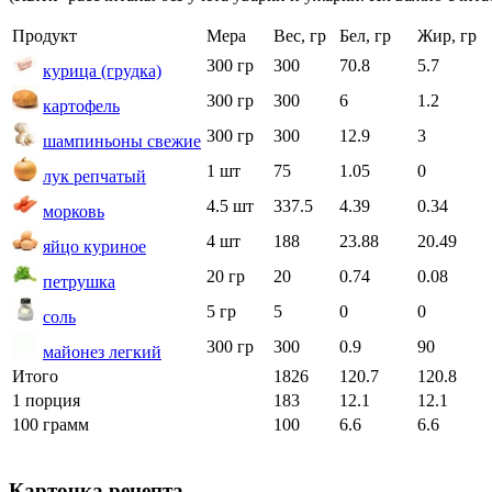
Продукт
Мера
Вес, гр
Бел, гр
Жир, гр
300 гр
300
70.8
5.7
курица (грудка)
300 гр
300
6
1.2
картофель
300 гр
300
12.9
3
шампиньоны свежие
1 шт
75
1.05
0
лук репчатый
4.5 шт
337.5
4.39
0.34
морковь
4 шт
188
23.88
20.49
яйцо куриное
20 гр
20
0.74
0.08
петрушка
5 гр
5
0
0
соль
300 гр
300
0.9
90
майонез легкий
Итого
1826
120.7
120.8
1 порция
183
12.1
12.1
100 грамм
100
6.6
6.6
Карточка рецепта