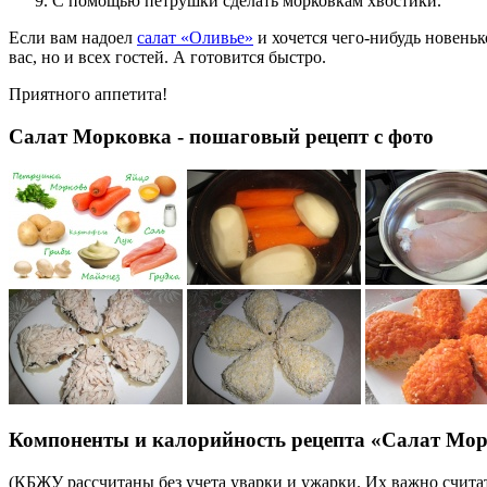
С помощью петрушки сделать морковкам хвостики.
Если вам надоел
салат «Оливье»
и хочется чего-нибудь новеньк
вас, но и всех гостей. А готовится быстро.
Приятного аппетита!
Салат Морковка - пошаговый рецепт с фото
Компоненты и калорийность рецепта «Салат Мо
(КБЖУ рассчитаны без учета уварки и ужарки. Их важно считат