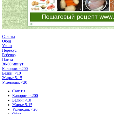
Салаты
Обед
Ужин
Перекус
Ребенку
Плита
30-60 минут
Калории: <200
Белки: <10
Жиры: 5-15
Углеводы: <20
Салаты
Калории: <200
Белки: <10
Жиры: 5-15
Углеводы: <20
Обед