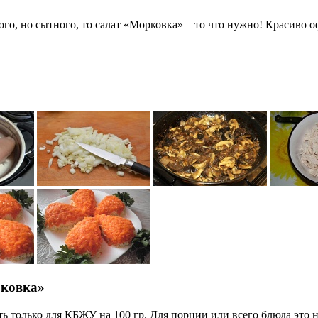
ого, но сытного, то салат «Морковка» – то что нужно! Красиво 
рковка»
ь только для КБЖУ на 100 гр. Для порции или всего блюда это н