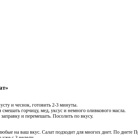
ат»
усту и чеснок, готовить 2-3 минуты.
и смешать горчицу, мед, уксус и немного оливкового масла.
 заправку и перемешать. Посолить по вкусу.
любые на ваш вкус.
Салат подходит для многих диет. По диете П
 уже с 3 недели.