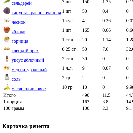
3 шт
150
1.35
0.1
сельдерей
1 шт
50
0.4
0
капуста краснокочанная
1 кус
4
0.26
0.0
чеснок
1 шт
165
0.66
0.6
яблоко
1 ст.л.
20
1.14
1.2
горчица
0.25 ст
50
7.6
32.
грецкий орех
2 ст.л.
30
0
0
уксус яблочный
1 ч.л.
9
0.07
0
мед натуральный
2 гр
2
0
0
соль
10 гр
10
0
9.9
масло оливковое
Итого
490
11.5
44.
1 порция
163
3.8
14.
100 грамм
100
2.3
9.1
Карточка рецепта