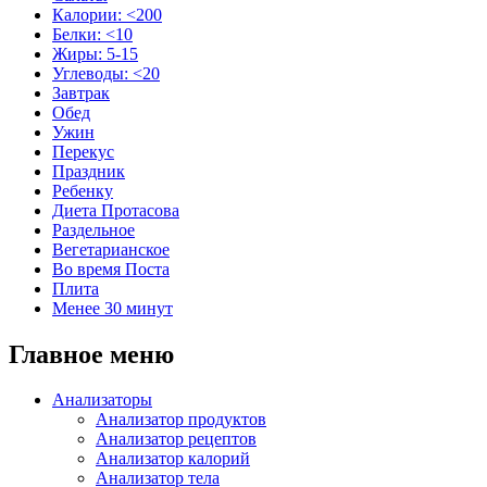
Калории: <200
Белки: <10
Жиры: 5-15
Углеводы: <20
Завтрак
Обед
Ужин
Перекус
Праздник
Ребенку
Диета Протасова
Раздельное
Вегетарианское
Во время Поста
Плита
Менее 30 минут
Главное меню
Анализаторы
Анализатор продуктов
Анализатор рецептов
Анализатор калорий
Анализатор тела