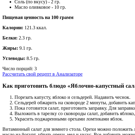
Соль (по вкусу) - 2 гр.
Масло оливковое - 10 гр.
Пищевая ценность на
100 грамм
Калории:
121.3 ккал.
Белки:
2.3 гр.
Жиры:
9.1 гр.
Углеводы:
8.5 гр.
Число порций:
3
Рассчитать свой рецепт в Анализаторе
Как приготовить блюдо «Яблочно-капустный сал
Порезать капусту, яблоко и сельдерей. Надавить чеснок.
Сельдерей обжарить на сковороде 2 минуты, добавить кап
Пока готовится салат, приготовить заправку. Для заправк
Выложить в тарелку со сковороды салат, добавить яблоко,
Украсить поджаренными орехами ломтиками яблок.
Витаминный салат для зимнего стола. Орехи можно положить 
масло на йогурт, убрать орехи, мед и уксус. Все добавить можно