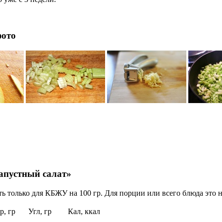
фото
апустный салат»
ь только для КБЖУ на 100 гр. Для порции или всего блюда это н
р, гр
Угл, гр
Кал, ккал