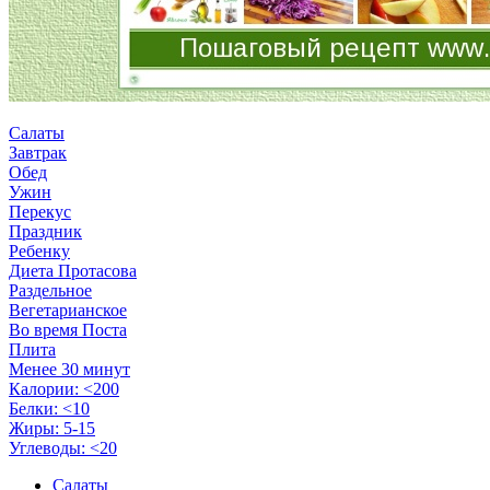
Салаты
Завтрак
Обед
Ужин
Перекус
Праздник
Ребенку
Диета Протасова
Раздельное
Вегетарианское
Во время Поста
Плита
Менее 30 минут
Калории: <200
Белки: <10
Жиры: 5-15
Углеводы: <20
Салаты