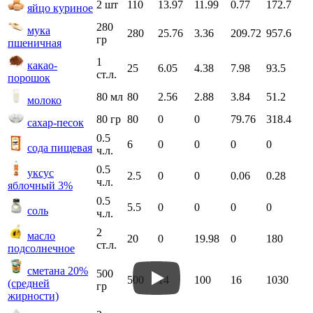
2 шт
110
13.97
11.99
0.77
172.7
яйцо куриное
280
мука
280
25.76
3.36
209.72
957.6
гр
пшеничная
1
какао-
25
6.05
4.38
7.98
93.5
ст.л.
порошок
80 мл
80
2.56
2.88
3.84
51.2
молоко
80 гр
80
0
0
79.76
318.4
сахар-песок
0.5
6
0
0
0
0
сода пищевая
ч.л.
0.5
уксус
2.5
0
0
0.06
0.28
ч.л.
яблочный 3%
0.5
5.5
0
0
0
0
соль
ч.л.
2
масло
20
0
19.98
0
180
ст.л.
подсолнечное
сметана 20%
500
500
14
100
16
1030
(средней
гр
жирности)