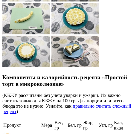
Компоненты и калорийность рецепта «Простой
торт в микроволновке»
(КБЖУ рассчитаны без учета уварки и ужарки. Их важно
считать только для КБЖУ на 100 гр. Для порции или всего
блюда это не нужно. Узнайте, как
правильно считать сложный
рецепт
)
Вес,
Жир,
Кал,
Продукт
Мера
Бел, гр
Угл, гр
гр
гр
ккал