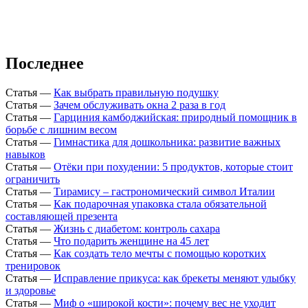
Последнее
Статья
—
Как выбрать правильную подушку
Статья
—
Зачем обслуживать окна 2 раза в год
Статья
—
Гарциния камбоджийская: природный помощник в
борьбе с лишним весом
Статья
—
Гимнастика для дошкольника: развитие важных
навыков
Статья
—
Отёки при похудении: 5 продуктов, которые стоит
ограничить
Статья
—
Тирамису – гастрономический символ Италии
Статья
—
Как подарочная упаковка стала обязательной
составляющей презента
Статья
—
Жизнь с диабетом: контроль сахара
Статья
—
Что подарить женщине на 45 лет
Статья
—
Как создать тело мечты с помощью коротких
тренировок
Статья
—
Исправление прикуса: как брекеты меняют улыбку
и здоровье
Статья
—
Миф о «широкой кости»: почему вес не уходит