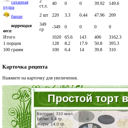
2
сахарная
40
0
0
39.92
149.6
ст.л.
пудра
2 шт
220
3.3
0.44
47.96
209
банан
349
коррекция
-349
0
0
0
0
гр
веса
Итого
1020
65.6
143
406
3162.3
1 порция
128
8.2
17.9
50.8
395.3
100 грамм
100
6.4
14
39.8
310
Карточка рецепта
Нажмите на карточку для увеличения.