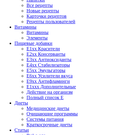
Все рецепты
Новые рецепты
Карточки рецептов
Рецепты пользователей
Витамины
Витамины
Элементы
Пищевые добавки
E1xx Красители
E2xx Консерванты
E3xx Антиоксиданты
E4xx Стабилизаторы
E5xx Эмульгаторы
E6xx Усилители вкуса
E9xx Антифламинги
E1xxx Дополнительные
Действие на организм
Полный список E
Диеты
Медицинские диеты
Очищающие программы
Системы питания
Краткосрочные диеты
Статьи