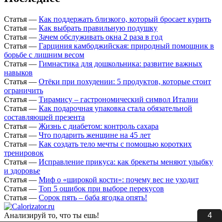
Статья
—
Как поддержать близкого, который бросает курить
Статья
—
Как выбрать правильную подушку
Статья
—
Зачем обслуживать окна 2 раза в год
Статья
—
Гарциния камбоджийская: природный помощник в
борьбе с лишним весом
Статья
—
Гимнастика для дошкольника: развитие важных
навыков
Статья
—
Отёки при похудении: 5 продуктов, которые стоит
ограничить
Статья
—
Тирамису – гастрономический символ Италии
Статья
—
Как подарочная упаковка стала обязательной
составляющей презента
Статья
—
Жизнь с диабетом: контроль сахара
Статья
—
Что подарить женщине на 45 лет
Статья
—
Как создать тело мечты с помощью коротких
тренировок
Статья
—
Исправление прикуса: как брекеты меняют улыбку
и здоровье
Статья
—
Миф о «широкой кости»: почему вес не уходит
Статья
—
Топ 5 ошибок при выборе перекусов
Статья
—
Сорок пять – баба ягодка опять!
3
Анализируй то, что ты ешь!