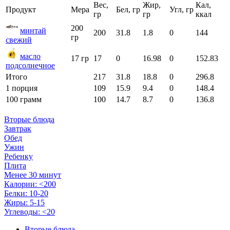
Вес,
Жир,
Кал,
Продукт
Мера
Бел, гр
Угл, гр
гр
гр
ккал
200
минтай
200
31.8
1.8
0
144
гр
свежий
масло
17 гр
17
0
16.98
0
152.83
подсолнечное
Итого
217
31.8
18.8
0
296.8
1 порция
109
15.9
9.4
0
148.4
100 грамм
100
14.7
8.7
0
136.8
Вторые блюда
Завтрак
Обед
Ужин
Ребенку
Плита
Менее 30 минут
Калории: <200
Белки: 10-20
Жиры: 5-15
Углеводы: <20
Вторые блюда