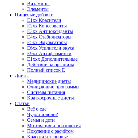
Витамины
Элементы
Пищевые добавки
E1xx Красители
E2xx Консерванты
E3xx Антиоксиданты
E4xx Стабилизаторы
E5xx Эмульгаторы
E6xx Усилители вкуса
E9xx Антифламинги
E1xxx Дополнительные
Действие на организм
Полный список E
Диеты
Медицинские диеты
Очищающие программы
Системы питания
Краткосрочные диеты
Статьи
Всё о еде
Чудо-пилюли?
Семья и дети
Мотивация и психология
Похудение с расчётом
Красота и здоровье