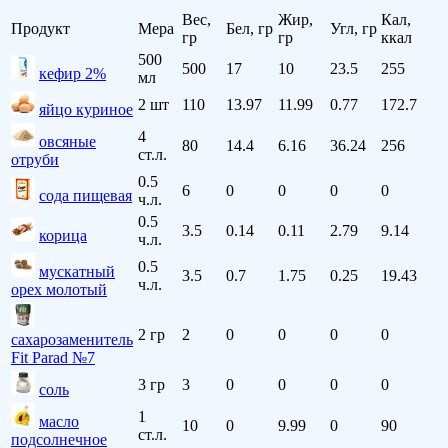
Вес,
Жир,
Кал,
Продукт
Мера
Бел, гр
Угл, гр
гр
гр
ккал
500
500
17
10
23.5
255
кефир 2%
мл
2 шт
110
13.97
11.99
0.77
172.7
яйцо куриное
4
овсяные
80
14.4
6.16
36.24
256
ст.л.
отруби
0.5
6
0
0
0
0
сода пищевая
ч.л.
0.5
3.5
0.14
0.11
2.79
9.14
корица
ч.л.
0.5
мускатный
3.5
0.7
1.75
0.25
19.43
ч.л.
орех молотый
2 гр
2
0
0
0
0
сахарозаменитель
Fit Parad №7
3 гр
3
0
0
0
0
соль
1
масло
10
0
9.99
0
90
ст.л.
подсолнечное