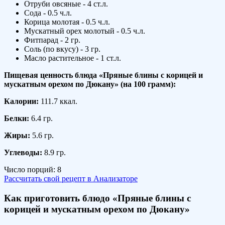
Отруби овсяные - 4 ст.л.
Сода - 0.5 ч.л.
Корица молотая - 0.5 ч.л.
Мускатный орех молотый - 0.5 ч.л.
Фитпарад - 2 гр.
Соль (по вкусу) - 3 гр.
Масло растительное - 1 ст.л.
Пищевая ценность блюда «Пряные блины с корицей и
мускатным орехом по Дюкану» (на
100 грамм
):
Калории:
111.7 ккал.
Белки:
6.4 гр.
Жиры:
5.6 гр.
Углеводы:
8.9 гр.
Число порций:
8
Рассчитать свой рецепт в Анализаторе
Как приготовить блюдо «Пряные блины с
корицей и мускатным орехом по Дюкану»