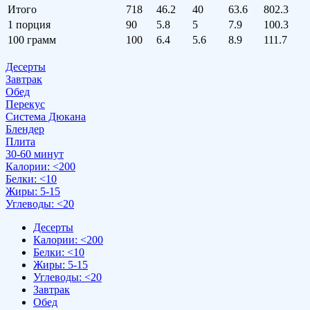
Итого
718
46.2
40
63.6
802.3
1 порция
90
5.8
5
7.9
100.3
100 грамм
100
6.4
5.6
8.9
111.7
Десерты
Завтрак
Обед
Перекус
Система Дюкана
Блендер
Плита
30-60 минут
Калории: <200
Белки: <10
Жиры: 5-15
Углеводы: <20
Десерты
Калории: <200
Белки: <10
Жиры: 5-15
Углеводы: <20
Завтрак
Обед