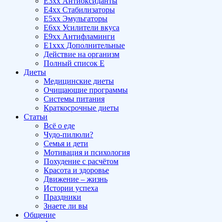
E3xx Антиоксиданты
E4xx Стабилизаторы
E5xx Эмульгаторы
E6xx Усилители вкуса
E9xx Антифламинги
E1xxx Дополнительные
Действие на организм
Полный список E
Диеты
Медицинские диеты
Очищающие программы
Системы питания
Краткосрочные диеты
Статьи
Всё о еде
Чудо-пилюли?
Семья и дети
Мотивация и психология
Похудение с расчётом
Красота и здоровье
Движение – жизнь
Истории успеха
Праздники
Знаете ли вы
Общение