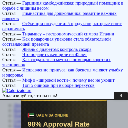
Статья
—
Гарциния камбоджийская: природный помощник в
борьбе с лишним весом
Статья
—
Гимнастика для дошкольника: развитие важных
навыков
Статья
—
Отёки при похудении: 5 продуктов, которые стоит
ограничить
Статья
—
Тирамису – гастрономический символ Италии
Статья
—
Как подарочная упаковка стала обязательной
составляющей презента
Статья
—
Жизнь с диабетом: контроль сахара
Статья
—
Что подарить женщине на 45 лет
Статья
—
Как создать тело мечты с помощью коротких
тренировок
Статья
—
Исправление прикуса: как брекеты меняют улыбку
и здоровье
Статья
—
Миф о «широкой кости»: почему вес не уходит
Статья
—
Топ 5 ошибок при выборе перекусов
3
Анализируй то, что ты ешь!
Личный кабинет
Контакты
Помощь сайту
Соцсети
Карта сайта