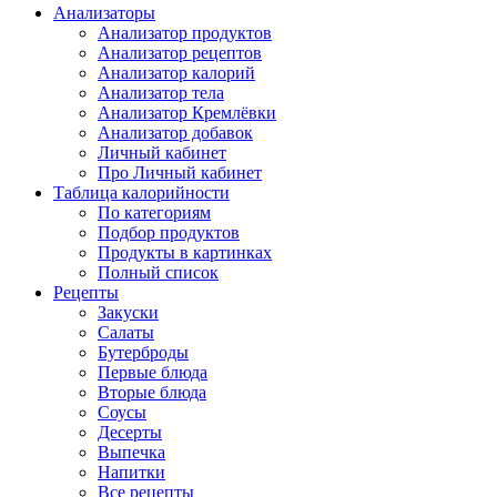
Анализаторы
Анализатор продуктов
Анализатор рецептов
Анализатор калорий
Анализатор тела
Анализатор Кремлёвки
Анализатор добавок
Личный кабинет
Про Личный кабинет
Таблица калорийности
По категориям
Подбор продуктов
Продукты в картинках
Полный список
Рецепты
Закуски
Салаты
Бутерброды
Первые блюда
Вторые блюда
Соусы
Десерты
Выпечка
Напитки
Все рецепты