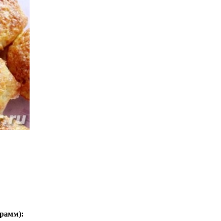
грамм
):