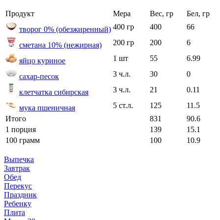
Продукт
Мера
Вес, гр
Бел, гр
400 гр
400
66
творог 0% (обезжиренный)
200 гр
200
6
сметана 10% (нежирная)
1 шт
55
6.99
яйцо куриное
3 ч.л.
30
0
сахар-песок
3 ч.л.
21
0.11
клетчатка сибирская
5 ст.л.
125
11.5
мука пшеничная
Итого
831
90.6
1 порция
139
15.1
100 грамм
100
10.9
Выпечка
Завтрак
Обед
Перекус
Праздник
Ребенку
Плита