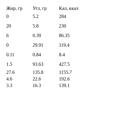
Жир, гр
Угл, гр
Кал, ккал
0
5.2
284
20
5.8
230
6
0.39
86.35
0
29.91
119.4
0.11
0.84
8.4
1.5
93.63
427.5
27.6
135.8
1155.7
4.6
22.6
192.6
3.3
16.3
139.1