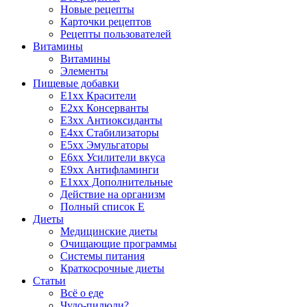
Новые рецепты
Карточки рецептов
Рецепты пользователей
Витамины
Витамины
Элементы
Пищевые добавки
E1xx Красители
E2xx Консерванты
E3xx Антиоксиданты
E4xx Стабилизаторы
E5xx Эмульгаторы
E6xx Усилители вкуса
E9xx Антифламинги
E1xxx Дополнительные
Действие на организм
Полный список E
Диеты
Медицинские диеты
Очищающие программы
Системы питания
Краткосрочные диеты
Статьи
Всё о еде
Чудо-пилюли?