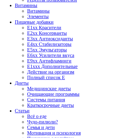
Витамины
Витамины
Элементы
Пищевые добавки
E1xx Красители
E2xx Консерванты
E3xx Антиоксиданты
E4xx Стабилизаторы
E5xx Эмульгаторы
E6xx Усилители вкуса
E9xx Антифламинги
E1xxx Дополнительные
Действие на организм
Полный список E
Диеты
Медицинские диеты
Очищающие программы
Системы питания
Краткосрочные диеты
Статьи
Всё о еде
Чудо-пилюли?
Семья и дети
Мотивация и психология