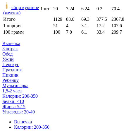
яйцо куриное
1 шт
20
3.24
6.24
0.2
70.4
(желток)
Итого
1129
88.6
69.3
377.5
2367.8
1 порция
51
4
3.1
17.2
107.6
100 грамм
100
7.8
6.1
33.4
209.7
Выпечка
Завтрак
Обед
Ужин
Перекус
Праздник
Пикник
Ребенку
Мультиварка
1,5-2 часа
Калории: 200-350
Белки: <10
Жиры: 5-15
Углеводы: 20-40
Выпечка
Калории: 200-350