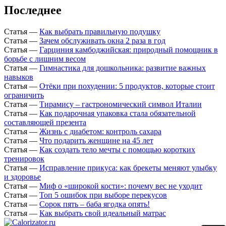
Последнее
Статья
—
Как выбрать правильную подушку
Статья
—
Зачем обслуживать окна 2 раза в год
Статья
—
Гарциния камбоджийская: природный помощник в
борьбе с лишним весом
Статья
—
Гимнастика для дошкольника: развитие важных
навыков
Статья
—
Отёки при похудении: 5 продуктов, которые стоит
ограничить
Статья
—
Тирамису – гастрономический символ Италии
Статья
—
Как подарочная упаковка стала обязательной
составляющей презента
Статья
—
Жизнь с диабетом: контроль сахара
Статья
—
Что подарить женщине на 45 лет
Статья
—
Как создать тело мечты с помощью коротких
тренировок
Статья
—
Исправление прикуса: как брекеты меняют улыбку
и здоровье
Статья
—
Миф о «широкой кости»: почему вес не уходит
Статья
—
Топ 5 ошибок при выборе перекусов
Статья
—
Сорок пять – баба ягодка опять!
Статья
—
Как выбрать свой идеальный матрас