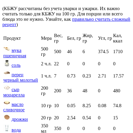
(КБЖУ рассчитаны без учета уварки и ужарки. Их важно
считать только для КБЖУ на 100 гр. Для порции или всего
блюда это не нужно. Узнайте, как
правильно считать сложный
рецепт
)
Вес,
Жир,
Кал,
Продукт
Мера
Бел, гр
Угл, гр
гр
гр
ккал
500
мука
500
46
6
374.5
1710
гр
пшеничная
2 ч.л.
22
0
0
0
0
соль
перец
1 ч.л.
7
0.73
0.23
2.71
17.57
черный молотый
200
сыр
200
36
48
0
480
гр
моцарелла
масло
10 гр
10
0.05
8.25
0.08
74.8
сливочное
20 гр
20
2.54
0.54
0
15
дрожжи
350
350
0
0
0
0
вода
мл