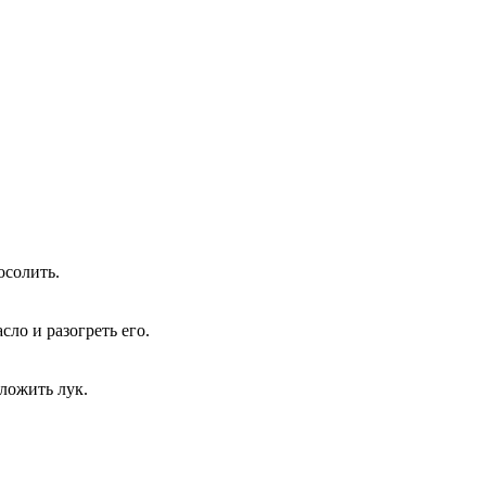
осолить.
сло и разогреть его.
ложить лук.