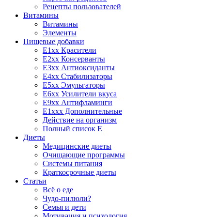
Рецепты пользователей
Витамины
Витамины
Элементы
Пищевые добавки
E1xx Красители
E2xx Консерванты
E3xx Антиоксиданты
E4xx Стабилизаторы
E5xx Эмульгаторы
E6xx Усилители вкуса
E9xx Антифламинги
E1xxx Дополнительные
Действие на организм
Полный список E
Диеты
Медицинские диеты
Очищающие программы
Системы питания
Краткосрочные диеты
Статьи
Всё о еде
Чудо-пилюли?
Семья и дети
Мотивация и психология