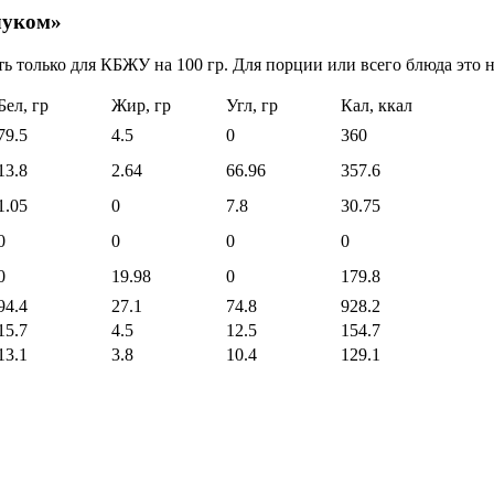
луком»
ь только для КБЖУ на 100 гр. Для порции или всего блюда это н
Бел, гр
Жир, гр
Угл, гр
Кал, ккал
79.5
4.5
0
360
13.8
2.64
66.96
357.6
1.05
0
7.8
30.75
0
0
0
0
0
19.98
0
179.8
94.4
27.1
74.8
928.2
15.7
4.5
12.5
154.7
13.1
3.8
10.4
129.1