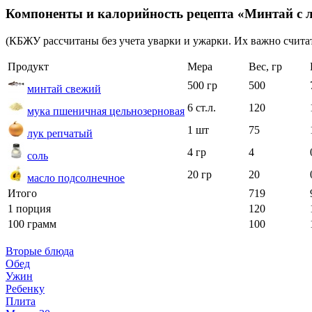
Компоненты и калорийность рецепта «Минтай с 
(КБЖУ рассчитаны без учета уварки и ужарки. Их важно считат
Продукт
Мера
Вес, гр
500 гр
500
минтай свежий
6 ст.л.
120
мука пшеничная цельнозерновая
1 шт
75
лук репчатый
4 гр
4
соль
20 гр
20
масло подсолнечное
Итого
719
1 порция
120
100 грамм
100
Вторые блюда
Обед
Ужин
Ребенку
Плита