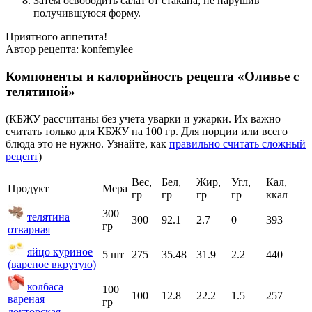
Затем освободить салат от стакана, не нарушив
получившуюся форму.
Приятного аппетита!
Автор рецепта:
konfemylee
Компоненты и калорийность рецепта «Оливье с
телятиной»
(КБЖУ рассчитаны без учета уварки и ужарки. Их важно
считать только для КБЖУ на 100 гр. Для порции или всего
блюда это не нужно. Узнайте, как
правильно считать сложный
рецепт
)
Вес,
Бел,
Жир,
Угл,
Кал,
Продукт
Мера
гр
гр
гр
гр
ккал
300
телятина
300
92.1
2.7
0
393
гр
отварная
яйцо куриное
5 шт
275
35.48
31.9
2.2
440
(вареное вкрутую)
колбаса
100
100
12.8
22.2
1.5
257
вареная
гр
докторская