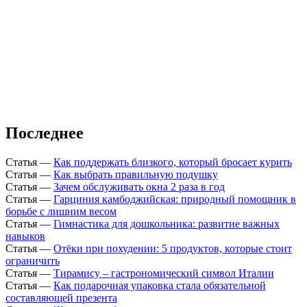
Последнее
Статья
—
Как поддержать близкого, который бросает курить
Статья
—
Как выбрать правильную подушку
Статья
—
Зачем обслуживать окна 2 раза в год
Статья
—
Гарциния камбоджийская: природный помощник в
борьбе с лишним весом
Статья
—
Гимнастика для дошкольника: развитие важных
навыков
Статья
—
Отёки при похудении: 5 продуктов, которые стоит
ограничить
Статья
—
Тирамису – гастрономический символ Италии
Статья
—
Как подарочная упаковка стала обязательной
составляющей презента