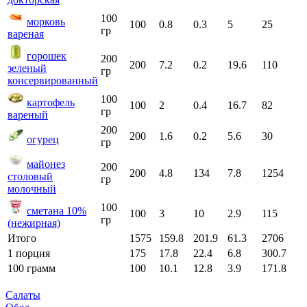
100
морковь
100
0.8
0.3
5
25
гр
вареная
горошек
200
200
7.2
0.2
19.6
110
зеленый
гр
консервированный
100
картофель
100
2
0.4
16.7
82
гр
вареный
200
200
1.6
0.2
5.6
30
огурец
гр
майонез
200
200
4.8
134
7.8
1254
столовый
гр
молочный
100
сметана 10%
100
3
10
2.9
115
гр
(нежирная)
Итого
1575
159.8
201.9
61.3
2706
1 порция
175
17.8
22.4
6.8
300.7
100 грамм
100
10.1
12.8
3.9
171.8
Салаты