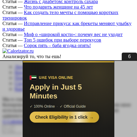
Статья
—
Жизнь с диабетом: контроль сахара
Статья
—
Что подарить женщине на 45 лет
Статья
—
Как создать тело мечты с помощью коротких
тренировок
Статья
—
Исправление прикуса: как брекеты меняют улыбку
и здоровье
Статья
—
Миф о «широкой кости»: почему вес не уходит
Статья
—
Топ 5 ошибок при выборе перекусов
Статья
—
Сорок пять – баба ягодка опять!
5
Анализируй то, что ты ешь!
Личный кабинет
Контакты
Помощь сайту
Соцсети
Карта сайта
Мы в социальных сетях:
Копирование, перепечатка (целиком или частично) или иное
использование материала без письменного разрешения
администрации сайта Calorizator.ru не допускается.
© Calorizator.ru 2008-2026