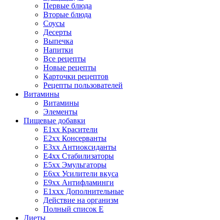
Первые блюда
Вторые блюда
Соусы
Десерты
Выпечка
Напитки
Все рецепты
Новые рецепты
Карточки рецептов
Рецепты пользователей
Витамины
Витамины
Элементы
Пищевые добавки
E1xx Красители
E2xx Консерванты
E3xx Антиоксиданты
E4xx Стабилизаторы
E5xx Эмульгаторы
E6xx Усилители вкуса
E9xx Антифламинги
E1xxx Дополнительные
Действие на организм
Полный список E
Диеты