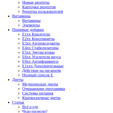
Новые рецепты
Карточки рецептов
Рецепты пользователей
Витамины
Витамины
Элементы
Пищевые добавки
E1xx Красители
E2xx Консерванты
E3xx Антиоксиданты
E4xx Стабилизаторы
E5xx Эмульгаторы
E6xx Усилители вкуса
E9xx Антифламинги
E1xxx Дополнительные
Действие на организм
Полный список E
Диеты
Медицинские диеты
Очищающие программы
Системы питания
Краткосрочные диеты
Статьи
Всё о еде
Чудо-пилюли?