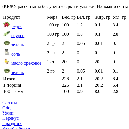
(КБЖУ рассчитаны без учета уварки и ужарки. Их важно считат
Продукт
Мера
Вес, гр
Бел, гр
Жир, гр
Угл, гр
100 гр
100
1.2
0.1
3.4
редис
100 гр
100
0.8
0.1
2.8
огурец
2 гр
2
0.05
0.01
0.1
зелень
2 гр
2
0
0
0
соль
1 ст.л.
20
0
20
0
масло ореховое
2 гр
2
0.05
0.01
0.1
зелень
Итого
226
2.1
20.2
6.4
1 порция
226
2.1
20.2
6.4
100 грамм
100
0.9
8.9
2.8
Салаты
Обед
Ужин
Перекус
Праздник
Без обработки