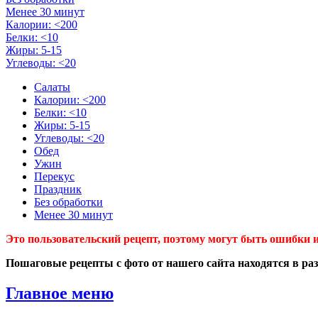
Менее 30 минут
Калории: <200
Белки: <10
Жиры: 5-15
Углеводы: <20
Салаты
Калории: <200
Белки: <10
Жиры: 5-15
Углеводы: <20
Обед
Ужин
Перекус
Праздник
Без обработки
Менее 30 минут
Это пользовательский рецепт, поэтому могут быть ошибки и
Пошаговые рецепты с фото от нашего сайта находятся в ра
Главное меню