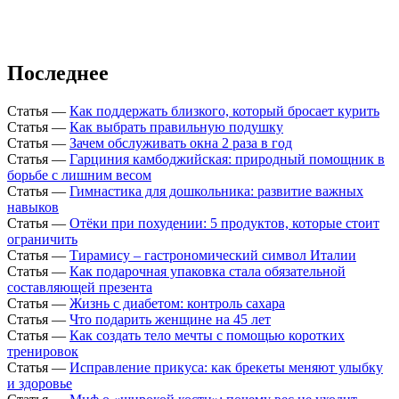
Последнее
Статья
—
Как поддержать близкого, который бросает курить
Статья
—
Как выбрать правильную подушку
Статья
—
Зачем обслуживать окна 2 раза в год
Статья
—
Гарциния камбоджийская: природный помощник в
борьбе с лишним весом
Статья
—
Гимнастика для дошкольника: развитие важных
навыков
Статья
—
Отёки при похудении: 5 продуктов, которые стоит
ограничить
Статья
—
Тирамису – гастрономический символ Италии
Статья
—
Как подарочная упаковка стала обязательной
составляющей презента
Статья
—
Жизнь с диабетом: контроль сахара
Статья
—
Что подарить женщине на 45 лет
Статья
—
Как создать тело мечты с помощью коротких
тренировок
Статья
—
Исправление прикуса: как брекеты меняют улыбку
и здоровье