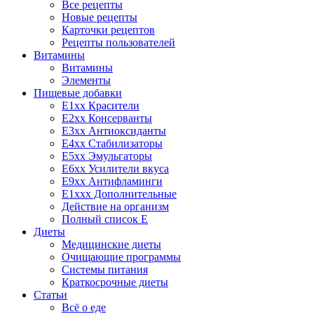
Все рецепты
Новые рецепты
Карточки рецептов
Рецепты пользователей
Витамины
Витамины
Элементы
Пищевые добавки
E1xx Красители
E2xx Консерванты
E3xx Антиоксиданты
E4xx Стабилизаторы
E5xx Эмульгаторы
E6xx Усилители вкуса
E9xx Антифламинги
E1xxx Дополнительные
Действие на организм
Полный список E
Диеты
Медицинские диеты
Очищающие программы
Системы питания
Краткосрочные диеты
Статьи
Всё о еде