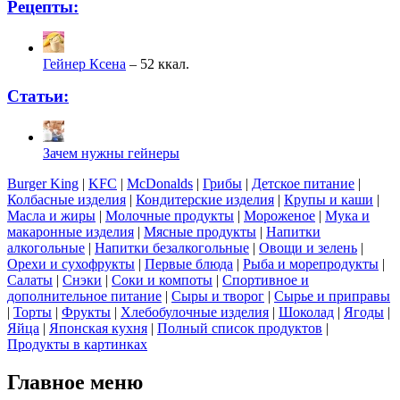
Рецепты:
Гейнер Ксена
– 52 ккал.
Статьи:
Зачем нужны гейнеры
Burger King
|
KFC
|
McDonalds
|
Грибы
|
Детское питание
|
Колбасные изделия
|
Кондитерские изделия
|
Крупы и каши
|
Масла и жиры
|
Молочные продукты
|
Мороженое
|
Мука и
макаронные изделия
|
Мясные продукты
|
Напитки
алкогольные
|
Напитки безалкогольные
|
Овощи и зелень
|
Орехи и сухофрукты
|
Первые блюда
|
Рыба и морепродукты
|
Салаты
|
Снэки
|
Соки и компоты
|
Спортивное и
дополнительное питание
|
Сыры и творог
|
Сырье и приправы
|
Торты
|
Фрукты
|
Хлебобулочные изделия
|
Шоколад
|
Ягоды
|
Яйца
|
Японская кухня
|
Полный список продуктов
|
Продукты в картинках
Главное меню