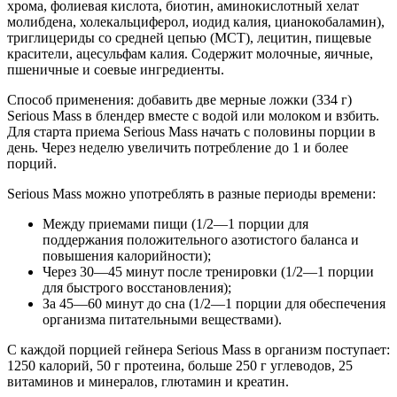
хрома, фолиевая кислота, биотин, аминокислотный хелат
молибдена, холекальциферол, иодид калия, цианокобаламин),
триглицериды со средней цепью (MCT), лецитин, пищевые
красители, ацесульфам калия. Содержит молочные, яичные,
пшеничные и соевые ингредиенты.
Способ применения: добавить две мерные ложки (334 г)
Serious Mass в блендер вместе с водой или молоком и взбить.
Для старта приема Serious Mass начать с половины порции в
день. Через неделю увеличить потребление до 1 и более
порций.
Serious Mass можно употреблять в разные периоды времени:
Между приемами пищи (1/2—1 порции для
поддержания положительного азотистого баланса и
повышения калорийности);
Через 30—45 минут после тренировки (1/2—1 порции
для быстрого восстановления);
За 45—60 минут до сна (1/2—1 порции для обеспечения
организма питательными веществами).
С каждой порцией гейнера Serious Mass в организм поступает:
1250 калорий, 50 г протеина, больше 250 г углеводов, 25
витаминов и минералов, глютамин и креатин.