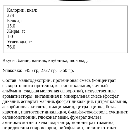
Калории, ккал:
374
Белки, г:
15.0
Жиры, г:
1.0
Углеводы, г:
76.0
Вкусы: банан, ваниль, клубника, шоколад.
Упаковка: 5455 гр, 2727 гр, 1360 гр.
Состав: мальтодекстрин, протеиновая смесь (концентрат
сывороточного протеина, казеинат кальция, яичный
альбумин, сладкая молочная сыворотка), искусственные
ароматизаторы, витаминная и минеральная смесь (фосфат
дикалия, аспартат магния, фосфат дикальция, цитрат кальция,
аскорбиновая кислота, ниацинамид, цитрат цинка, бета-
каротин, пантотенат дикальция, d-альфа-токоферола сукцинат,
селенометионин, глюконат меди, фумарат железа,
аминокислотный хелат марганца, мононитрат тиамина,
пиридоксина гидрохлорид, рибофлавин, полиникотинат