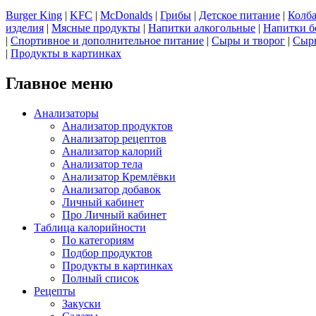
Burger King
|
KFC
|
McDonalds
|
Грибы
|
Детское питание
|
Колба
изделия
|
Мясные продукты
|
Напитки алкогольные
|
Напитки б
|
Спортивное и дополнительное питание
|
Сыры и творог
|
Сырь
|
Продукты в картинках
Главное меню
Анализаторы
Анализатор продуктов
Анализатор рецептов
Анализатор калорий
Анализатор тела
Анализатор Кремлёвки
Анализатор добавок
Личный кабинет
Про Личный кабинет
Таблица калорийности
По категориям
Подбор продуктов
Продукты в картинках
Полный список
Рецепты
Закуски