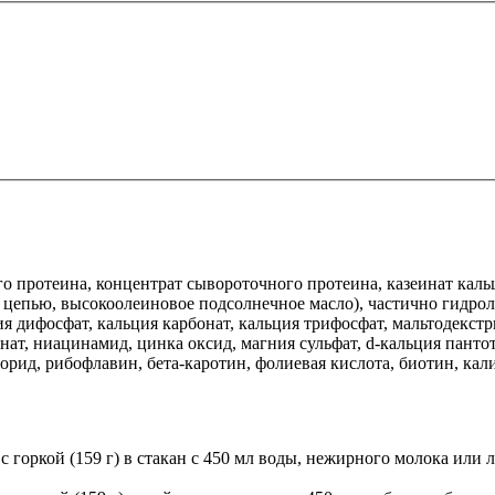
ого протеина, концентрат сывороточного протеина, казеинат ка
 цепью, высокоолеиновое подсолнечное масло), частично гидрол
я дифосфат, кальция карбонат, кальция трифосфат, мальтодекстр
инат, ниацинамид, цинка оксид, магния сульфат, d-кальция пант
орид, рибофлавин, бета-каротин, фолиевая кислота, биотин, кал
с горкой (159 г) в стакан с 450 мл воды, нежирного молока или