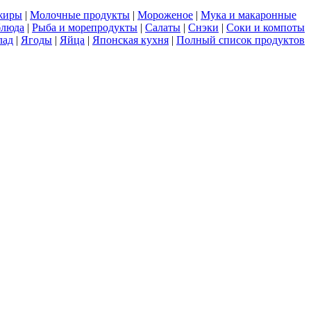
жиры
|
Молочные продукты
|
Мороженое
|
Мука и макаронные
блюда
|
Рыба и морепродукты
|
Салаты
|
Снэки
|
Соки и компоты
лад
|
Ягоды
|
Яйца
|
Японская кухня
|
Полный список продуктов