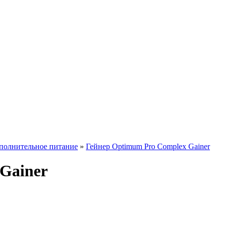
полнительное питание
»
Гейнер Optimum Pro Complex Gainer
Gainer