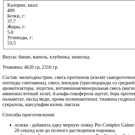
Калории, ккал:
409
Белки, г:
37.7
Жиры, г:
5.0
Углеводы, г:
53.5
Вкусы: банан, ваниль, клубника, шоколад.
Упаковка: 4620 гр, 2310 гр.
Состав: мальтодекстрин, смесь протеинов (изолят сывороточн
пептиды глютамина), смесь липидов (триглицериды со средней
ароматизаторы, лецитин, витаминная/минеральная смесь (магни
аминокислотный хелат, d-альфа-токоферола ацетат, бора проте
пальмитат, оксид меди, хрома полиникотинат, тиамина гидрохл
сукралоза, ацесульфам калия, лактаза.
Способы приготовления:
ложка
- добавить одну мерную ложку Pro Complex Gainer 
20 секунд или до полного растворения порошка;