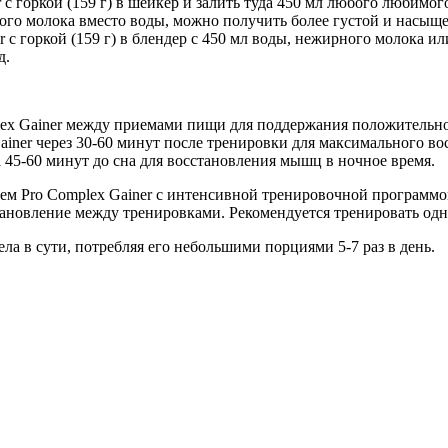
с горкой (159 г) в шейкер и залить туда 450 мл любого любимог
ого молока вместо воды, можно получить более густой и насыщ
 с горкой (159 г) в блендер с 450 мл воды, нежирного молока и
д.
lex Gainer между приемами пищи для поддержания положительног
iner через 30-60 минут после тренировки для максимального во
 45-60 минут до сна для восстановления мышц в ночное время.
м Pro Complex Gainer с интенсивной тренировочной программой 
новление между тренировками. Рекомендуется тренировать одну и
ела в сути, потребляя его небольшими порциями 5-7 раз в день.