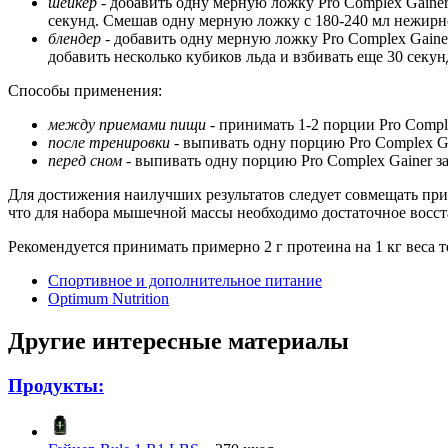
шейкер
- добавить одну мерную ложку Pro Complex Gainer 
секунд. Смешав одну мерную ложку с 180-240 мл нежирн
блендер
- добавить одну мерную ложку Pro Complex Gainer
добавить несколько кубиков льда и взбивать еще 30 секун
Способы применения:
между приемами пищи
- принимать 1-2 порции Pro Comp
после тренировки
- выпивать одну порцию Pro Complex Ga
перед сном
- выпивать одну порцию Pro Complex Gainer за
Для достижения наилучших результатов следует совмещать прие
что для набора мышечной массы необходимо достаточное восста
Рекомендуется принимать примерно 2 г протеина на 1 кг веса т
Спортивное и дополнительное питание
Optimum Nutrition
Другие интересные материалы
Продукты: