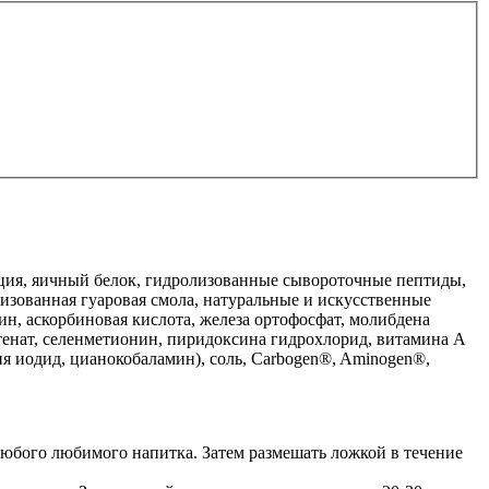
льция, яичный белок, гидролизованные сывороточные пептиды,
изованная гуаровая смола, натуральные и искусственные
ин, аскорбиновая кислота, железа ортофосфат, молибдена
отенат, селенметионин, пиридоксина гидрохлорид, витамина А
ия иодид, цианокобаламин), соль, Carbogen®, Aminogen®,
 любого любимого напитка. Затем размешать ложкой в течение