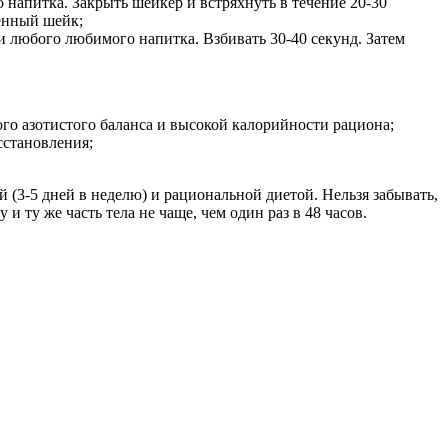
о напитка. Закрыть шейкер и встряхнуть в течение 20-30
енный шейк;
ли любого любимого напитка. Взбивать 30-40 секунд. Затем
о азотистого баланса и высокой калорийности рациона;
сстановления;
(3-5 дней в неделю) и рациональной диетой. Нельзя забывать,
 ту же часть тела не чаще, чем один раз в 48 часов.