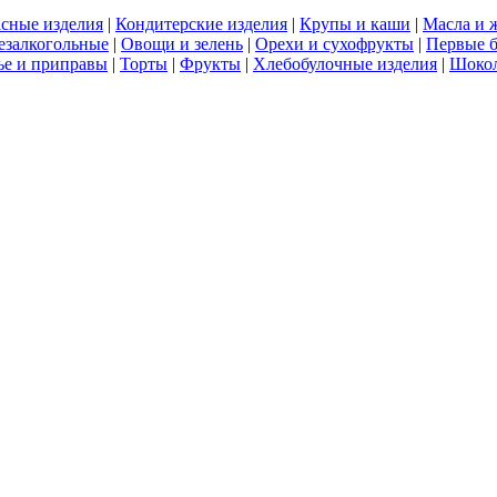
сные изделия
|
Кондитерские изделия
|
Крупы и каши
|
Масла и 
езалкогольные
|
Овощи и зелень
|
Орехи и сухофрукты
|
Первые 
е и приправы
|
Торты
|
Фрукты
|
Хлебобулочные изделия
|
Шоко