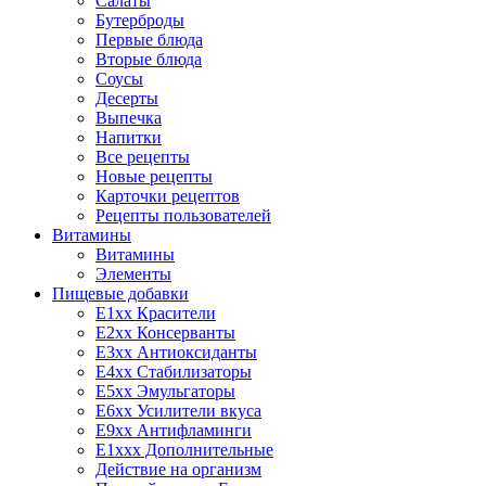
Салаты
Бутерброды
Первые блюда
Вторые блюда
Соусы
Десерты
Выпечка
Напитки
Все рецепты
Новые рецепты
Карточки рецептов
Рецепты пользователей
Витамины
Витамины
Элементы
Пищевые добавки
E1xx Красители
E2xx Консерванты
E3xx Антиоксиданты
E4xx Стабилизаторы
E5xx Эмульгаторы
E6xx Усилители вкуса
E9xx Антифламинги
E1xxx Дополнительные
Действие на организм