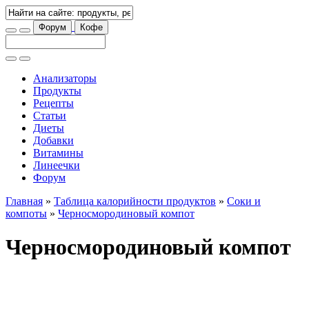
Форум
Кофе
Анализаторы
Продукты
Рецепты
Статьи
Диеты
Добавки
Витамины
Линеечки
Форум
Главная
»
Таблица калорийности продуктов
»
Соки и
компоты
»
Черносмородиновый компот
Черносмородиновый компот