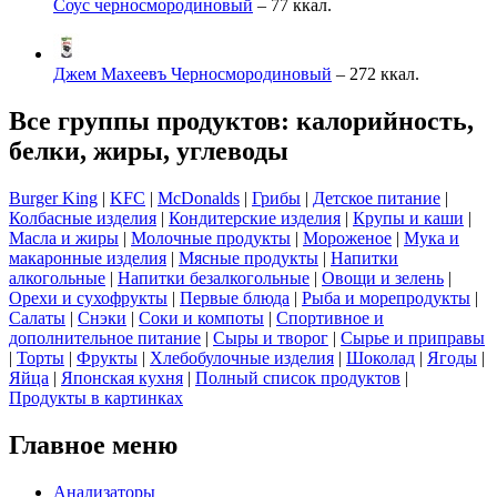
Соус черносмородиновый
– 77 ккал.
Джем Махеевъ Черносмородиновый
– 272 ккал.
Все группы продуктов: калорийность,
белки, жиры, углеводы
Burger King
|
KFC
|
McDonalds
|
Грибы
|
Детское питание
|
Колбасные изделия
|
Кондитерские изделия
|
Крупы и каши
|
Масла и жиры
|
Молочные продукты
|
Мороженое
|
Мука и
макаронные изделия
|
Мясные продукты
|
Напитки
алкогольные
|
Напитки безалкогольные
|
Овощи и зелень
|
Орехи и сухофрукты
|
Первые блюда
|
Рыба и морепродукты
|
Салаты
|
Снэки
|
Соки и компоты
|
Спортивное и
дополнительное питание
|
Сыры и творог
|
Сырье и приправы
|
Торты
|
Фрукты
|
Хлебобулочные изделия
|
Шоколад
|
Ягоды
|
Яйца
|
Японская кухня
|
Полный список продуктов
|
Продукты в картинках
Главное меню
Анализаторы