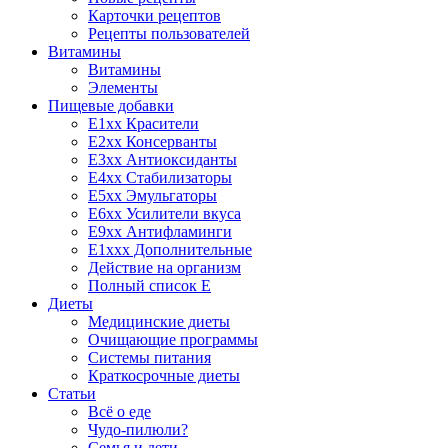
Карточки рецептов
Рецепты пользователей
Витамины
Витамины
Элементы
Пищевые добавки
E1xx Красители
E2xx Консерванты
E3xx Антиоксиданты
E4xx Стабилизаторы
E5xx Эмульгаторы
E6xx Усилители вкуса
E9xx Антифламинги
E1xxx Дополнительные
Действие на организм
Полный список E
Диеты
Медицинские диеты
Очищающие программы
Системы питания
Краткосрочные диеты
Статьи
Всё о еде
Чудо-пилюли?
Семья и дети