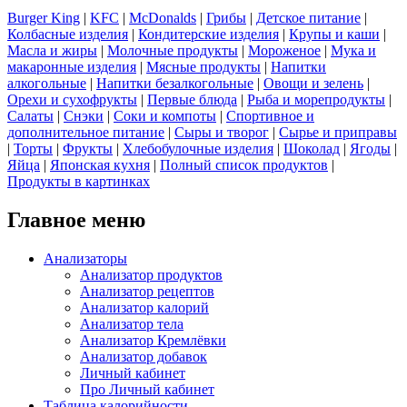
Burger King
|
KFC
|
McDonalds
|
Грибы
|
Детское питание
|
Колбасные изделия
|
Кондитерские изделия
|
Крупы и каши
|
Масла и жиры
|
Молочные продукты
|
Мороженое
|
Мука и
макаронные изделия
|
Мясные продукты
|
Напитки
алкогольные
|
Напитки безалкогольные
|
Овощи и зелень
|
Орехи и сухофрукты
|
Первые блюда
|
Рыба и морепродукты
|
Салаты
|
Снэки
|
Соки и компоты
|
Спортивное и
дополнительное питание
|
Сыры и творог
|
Сырье и приправы
|
Торты
|
Фрукты
|
Хлебобулочные изделия
|
Шоколад
|
Ягоды
|
Яйца
|
Японская кухня
|
Полный список продуктов
|
Продукты в картинках
Главное меню
Анализаторы
Анализатор продуктов
Анализатор рецептов
Анализатор калорий
Анализатор тела
Анализатор Кремлёвки
Анализатор добавок
Личный кабинет
Про Личный кабинет
Таблица калорийности