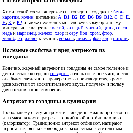
Состав антрекота из говядины
Химический состав антрекота из говядины содержит:
бета-
каротин
,
холин
, витамины
А
,
В1
,
В2
,
В5
,
В6
,
В9
,
В12
,
С
,
D
,
Е
,
Н
,
К
и
РР
, а также необходимые человеческому организму
минеральные вещества:
калий
,
кальций
,
магний
,
цинк
,
селен
,
медь
и
марганец
,
железо
,
хлор
и
серу
,
йод
,
хром
,
фтор
,
молибден
,
олово
, кремний,
кобальт
,
никель
,
фосфор
и
натрий
.
Полезные свойства и вред антрекота из
говядины
Конечно, жареный антрекот из говядины не самое полезное и
диетическое блюдо, но
говядина
- очень полезное мясо, и если
она будет свежая и от проверенного производителя, кроме
удовольствия от восхитительного вкуса, получаем и пользу
для сосудов и кроветворения.
Антрекот из говядины в кулинарии
По большому счёту, антрекот из говядины можно приготовить
и из мяса на кости, разрезав тонкий край и отбив немного
(калоризатор). Традиционно антрекот отбивают, натирают
перцем и жарят на сковородке с разогретым растительным