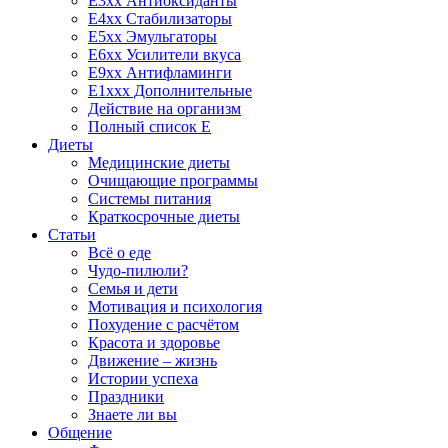
E3xx Антиоксиданты
E4xx Стабилизаторы
E5xx Эмульгаторы
E6xx Усилители вкуса
E9xx Антифламинги
E1xxx Дополнительные
Действие на организм
Полный список E
Диеты
Медицинские диеты
Очищающие программы
Системы питания
Краткосрочные диеты
Статьи
Всё о еде
Чудо-пилюли?
Семья и дети
Мотивация и психология
Похудение с расчётом
Красота и здоровье
Движение – жизнь
Истории успеха
Праздники
Знаете ли вы
Общение