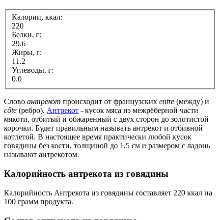
Калории, ккал:
220
Белки, г:
29.6
Жиры, г:
11.2
Углеводы, г:
0.0
Слово
антрекот
происходит от французских
entre
(между) и
côte
(ребро).
Антрекот
- кусок мяса из межрёберной части
мякоти, отбитый и обжаренный с двух сторон до золотистой
корочки. Будет правильным называть антрекот и отбивной
котлетой. В настоящее время практически любой кусок
говядины без кости, толщиной до 1,5 см и размером с ладонь
называют антрекотом.
Калорийность антрекота из говядины
Калорийность Антрекота из говядины составляет 220 ккал на
100 грамм продукта.