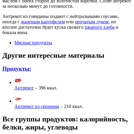
маслом с обеих сторон до золотистой корочки. Солят антрекот
за несколько минут до готовности.
Антрекот из говядины подают с нейтральными соусами,
иногда с
жареным картофелем
или
репчатым луком
, но
вполне достаточно будет куска свежего
ржаного хлеба
и
бокала вина.
Мясные продукты
Другие интересные материалы
Продукты:
Антрекот
– 396 ккал.
Антрекот из свинины
– 210 ккал.
Все группы продуктов: калорийность,
белки, жиры, углеводы