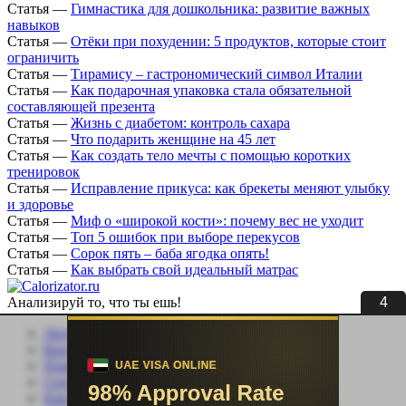
Статья
—
Гимнастика для дошкольника: развитие важных
навыков
Статья
—
Отёки при похудении: 5 продуктов, которые стоит
ограничить
Статья
—
Тирамису – гастрономический символ Италии
Статья
—
Как подарочная упаковка стала обязательной
составляющей презента
Статья
—
Жизнь с диабетом: контроль сахара
Статья
—
Что подарить женщине на 45 лет
Статья
—
Как создать тело мечты с помощью коротких
тренировок
Статья
—
Исправление прикуса: как брекеты меняют улыбку
и здоровье
Статья
—
Миф о «широкой кости»: почему вес не уходит
Статья
—
Топ 5 ошибок при выборе перекусов
Статья
—
Сорок пять – баба ягодка опять!
Статья
—
Как выбрать свой идеальный матрас
3
Анализируй то, что ты ешь!
Личный кабинет
Контакты
Помощь сайту
Соцсети
Карта сайта