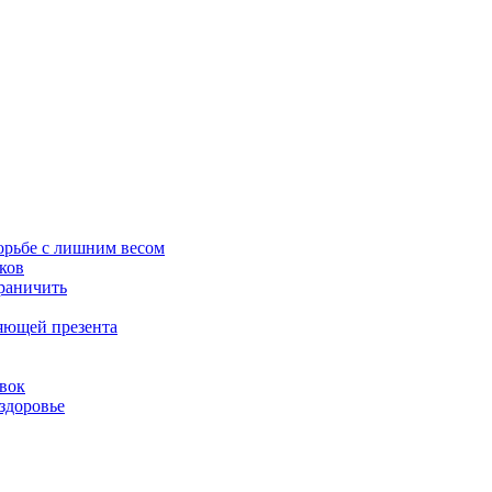
орьбе с лишним весом
ков
граничить
ляющей презента
овок
здоровье