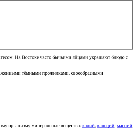
икатесом. На Востоке часто бычьими яйцами украшают блюдо с
ыраженными тёмными прожилками, своеобразными
кому организму минеральные вещества:
калий
,
кальций
,
магний
,