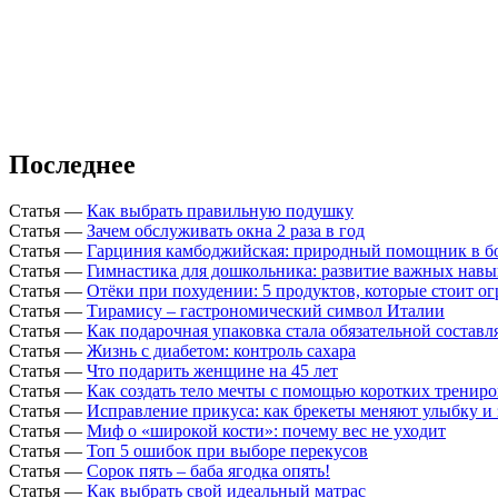
Последнее
Статья
—
Как выбрать правильную подушку
Статья
—
Зачем обслуживать окна 2 раза в год
Статья
—
Гарциния камбоджийская: природный помощник в б
Статья
—
Гимнастика для дошкольника: развитие важных навы
Статья
—
Отёки при похудении: 5 продуктов, которые стоит о
Статья
—
Тирамису – гастрономический символ Италии
Статья
—
Как подарочная упаковка стала обязательной состав
Статья
—
Жизнь с диабетом: контроль сахара
Статья
—
Что подарить женщине на 45 лет
Статья
—
Как создать тело мечты с помощью коротких тренир
Статья
—
Исправление прикуса: как брекеты меняют улыбку и 
Статья
—
Миф о «широкой кости»: почему вес не уходит
Статья
—
Топ 5 ошибок при выборе перекусов
Статья
—
Сорок пять – баба ягодка опять!
Статья
—
Как выбрать свой идеальный матрас