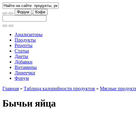
Форум
Кофе
Анализаторы
Продукты
Рецепты
Статьи
Диеты
Добавки
Витамины
Линеечки
Форум
Главная
»
Таблица калорийности продуктов
»
Мясные продукт
Бычьи яйца