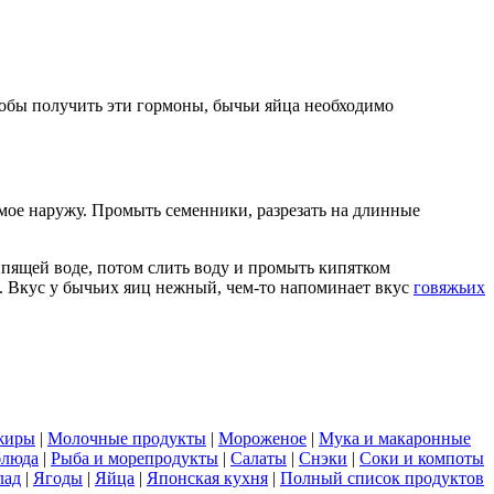
чтобы получить эти гормоны, бычьи яйца необходимо
мое наружу. Промыть семенники, разрезать на длинные
ипящей воде, потом слить воду и промыть кипятком
. Вкус у бычьих яиц нежный, чем-то напоминает вкус
говяжьих
жиры
|
Молочные продукты
|
Мороженое
|
Мука и макаронные
блюда
|
Рыба и морепродукты
|
Салаты
|
Снэки
|
Соки и компоты
лад
|
Ягоды
|
Яйца
|
Японская кухня
|
Полный список продуктов