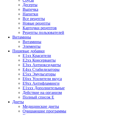
Соусы
Десерты
Выпечка
Напитки
Все рецепты
Новые рецепты
Карточки рецептов
Рецепты пользователей
Витамины
Витамины
Элементы
Пищевые добавки
E1xx Красители
E2xx Консерванты
E3xx Антиоксиданты
E4xx Стабилизаторы
E5xx Эмульгаторы
E6xx Усилители вкуса
E9xx Антифламинги
E1xxx Дополнительные
Действие на организм
Полный список E
Диеты
Медицинские диеты
Очищающие программы