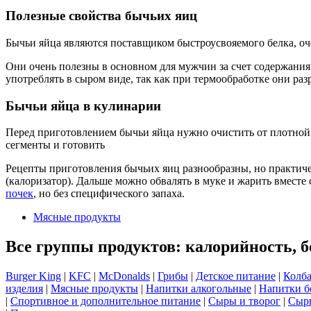
Полезные свойства бычьих яиц
Бычьи яйца являются поставщиком быстроусвояемого белка, оч
Они очень полезны в основном для мужчин за счет содержания 
употреблять в сыром виде, так как при термообработке они ра
Бычьи яйца в кулинарии
Перед приготовлением бычьи яйца нужно очистить от плотной 
сегменты и готовить
Рецепты приготовления бычьих яиц разнообразны, но практиче
(калоризатор). Дальше можно обвалять в муке и жарить вместе
почек
, но без специфического запаха.
Мясные продукты
Все группы продуктов: калорийность, б
Burger King
|
KFC
|
McDonalds
|
Грибы
|
Детское питание
|
Колба
изделия
|
Мясные продукты
|
Напитки алкогольные
|
Напитки б
|
Спортивное и дополнительное питание
|
Сыры и творог
|
Сырь