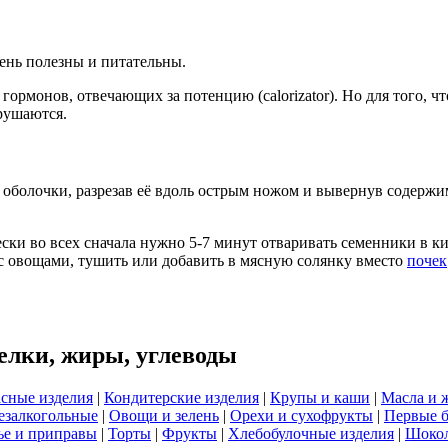
ень полезны и питательны.
гормонов, отвечающих за потенцию (calorizator). Но для того, 
зрушаются.
оболочки, разрезав её вдоль острым ножом и вывернув содержи
ски во всех сначала нужно 5-7 минут отваривать семенники в к
 с овощами, тушить или добавить в мясную солянку вместо
почек
елки, жиры, углеводы
сные изделия
|
Кондитерские изделия
|
Крупы и каши
|
Масла и 
езалкогольные
|
Овощи и зелень
|
Орехи и сухофрукты
|
Первые 
е и приправы
|
Торты
|
Фрукты
|
Хлебобулочные изделия
|
Шоко