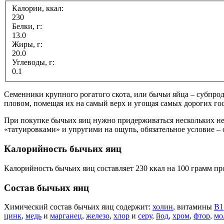
Калории, ккал:
230
Белки, г:
13.0
Жиры, г:
20.0
Углеводы, г:
0.1
Семенники крупного рогатого скота, или бычьи яйца – субпрод
пловом, помещая их на самый верх и угощая самых дорогих гос
При покупке бычьих яиц нужно придерживаться нескольких н
«татуировками» и упругими на ощупь, обязательное условие – 
Калорийность бычьих яиц
Калорийность бычьих яиц составляет 230 ккал на 100 грамм пр
Состав бычьих яиц
Химический состав бычьих яиц содержит:
холин
, витамины
В1
цинк
,
медь
и
марганец
,
железо
,
хлор
и
серу
,
йод
,
хром
,
фтор
,
мо