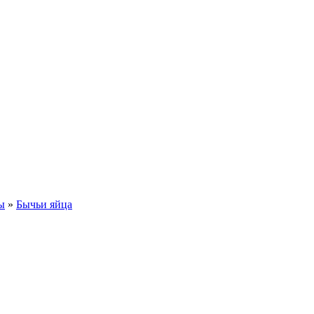
ы
»
Бычьи яйца