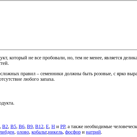
укт, который не все пробовали, но, тем не менее, является дел
тей.
есложных правил – семенники должны быть розовые, с ярко в
отсутствие любого запаха.
одукта.
,
В2
,
В5
,
В6
,
В9
,
В12
,
Е
,
Н
и
РР
, а также необходимые человечес
либден
,
олово
,
кобальт
,
никель
,
фосфор
и
натрий
.