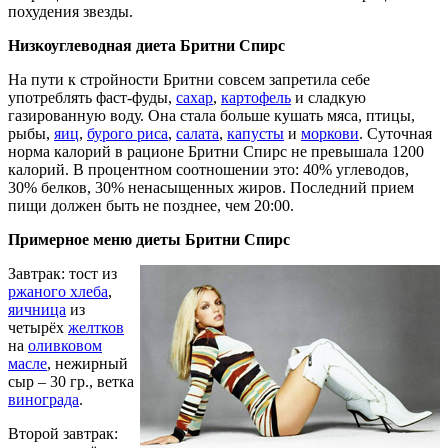
похудения звезды.
Низкоуглеводная диета Бритни Спирс
На пути к стройности Бритни совсем запретила себе
употреблять фаст-фуды,
сахар
,
картофель
и сладкую
газированную воду. Она стала больше кушать мяса, птицы,
рыбы,
яиц
,
бурого риса
,
салата
,
капусты
и
моркови
. Суточная
норма калорий в рационе Бритни Спирс не превышала 1200
калорий. В процентном соотношении это: 40% углеводов,
30% белков, 30% ненасыщенных жиров. Последний прием
пищи должен быть не позднее, чем 20:00.
Примерное меню диеты Бритни Спирс
Завтрак: тост из
ржаного хлеба
,
яичница
из
четырёх
желтков
на
оливковом
масле
, нежирный
сыр – 30 гр., ветка
винограда
.
Второй завтрак: