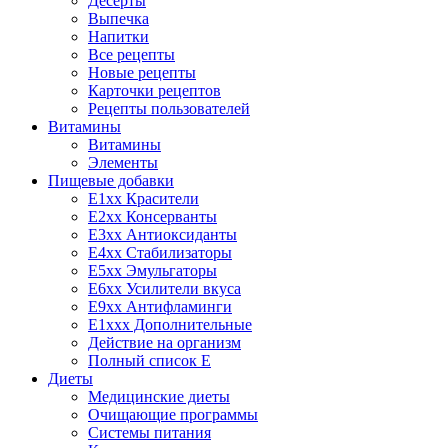
Десерты
Выпечка
Напитки
Все рецепты
Новые рецепты
Карточки рецептов
Рецепты пользователей
Витамины
Витамины
Элементы
Пищевые добавки
E1xx Красители
E2xx Консерванты
E3xx Антиоксиданты
E4xx Стабилизаторы
E5xx Эмульгаторы
E6xx Усилители вкуса
E9xx Антифламинги
E1xxx Дополнительные
Действие на организм
Полный список E
Диеты
Медицинские диеты
Очищающие программы
Системы питания