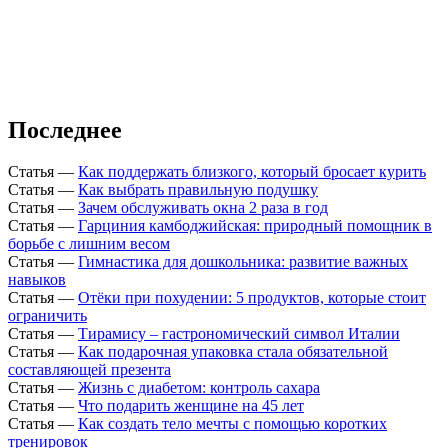
Последнее
Статья
—
Как поддержать близкого, который бросает курить
Статья
—
Как выбрать правильную подушку
Статья
—
Зачем обслуживать окна 2 раза в год
Статья
—
Гарциния камбоджийская: природный помощник в
борьбе с лишним весом
Статья
—
Гимнастика для дошкольника: развитие важных
навыков
Статья
—
Отёки при похудении: 5 продуктов, которые стоит
ограничить
Статья
—
Тирамису – гастрономический символ Италии
Статья
—
Как подарочная упаковка стала обязательной
составляющей презента
Статья
—
Жизнь с диабетом: контроль сахара
Статья
—
Что подарить женщине на 45 лет
Статья
—
Как создать тело мечты с помощью коротких
тренировок