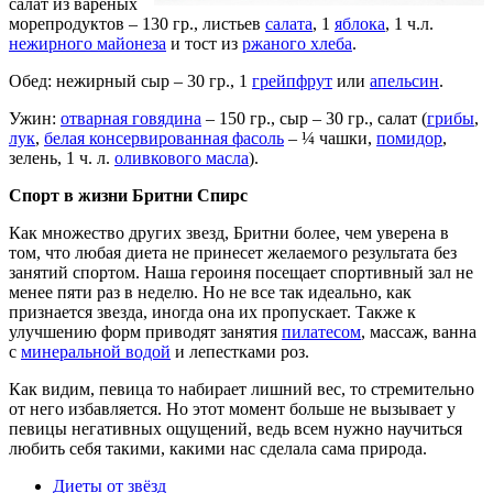
салат из варёных
морепродуктов – 130 гр., листьев
салата
, 1
яблока
, 1 ч.л.
нежирного майонеза
и тост из
ржаного хлеба
.
Обед: нежирный сыр – 30 гр., 1
грейпфрут
или
апельсин
.
Ужин:
отварная говядина
– 150 гр., сыр – 30 гр., салат (
грибы
,
лук
,
белая консервированная фасоль
– ¼ чашки,
помидор
,
зелень, 1 ч. л.
оливкового масла
).
Спорт в жизни Бритни Спирс
Как множество других звезд, Бритни более, чем уверена в
том, что любая диета не принесет желаемого результата без
занятий спортом. Наша героиня посещает спортивный зал не
менее пяти раз в неделю. Но не все так идеально, как
признается звезда, иногда она их пропускает. Также к
улучшению форм приводят занятия
пилатесом
, массаж, ванна
с
минеральной водой
и лепестками роз.
Как видим, певица то набирает лишний вес, то стремительно
от него избавляется. Но этот момент больше не вызывает у
певицы негативных ощущений, ведь всем нужно научиться
любить себя такими, какими нас сделала сама природа.
Диеты от звёзд