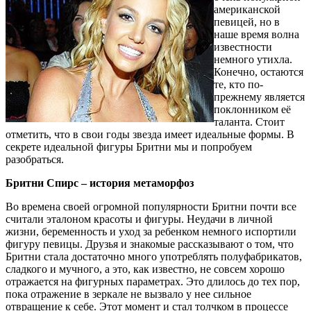
американской
певицей, но в
наше время волна
известности
немного утихла.
Конечно, остаются
те, кто по-
прежнему является
поклонником её
таланта. Стоит
отметить, что в свои годы звезда имеет идеальные формы. В
секрете идеальной фигуры Бритни мы и попробуем
разобраться.
Бритни Спирс – история метаморфоз
Во времена своей огромной популярности Бритни почти все
считали эталоном красоты и фигуры. Неудачи в личной
жизни, беременность и уход за ребенком немного испортили
фигуру певицы. Друзья и знакомые рассказывают о том, что
Бритни стала достаточно много употреблять полуфабрикатов,
сладкого и мучного, а это, как известно, не совсем хорошо
отражается на фигурных параметрах. Это длилось до тех пор,
пока отражение в зеркале не вызвало у нее сильное
отвращение к себе. Этот момент и стал толчком в процессе