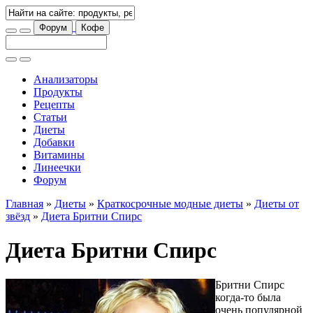
Форум
Кофе
Анализаторы
Продукты
Рецепты
Статьи
Диеты
Добавки
Витамины
Линеечки
Форум
Главная
»
Диеты
»
Краткосрочные модные диеты
»
Диеты от
звёзд
»
Диета Бритни Спирс
Диета Бритни Спирс
Бритни Спирс
когда-то была
очень популярной