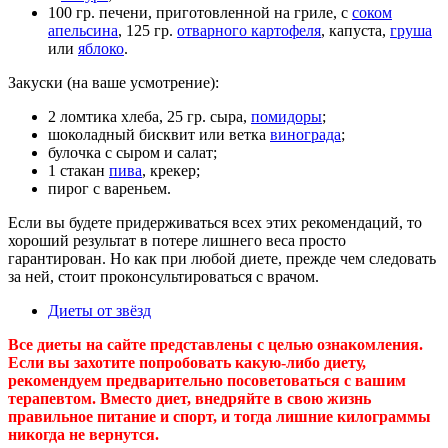
100 гр. печени, приготовленной на гриле, с
соком
апельсина
, 125 гр.
отварного картофеля
, капуста,
груша
или
яблоко
.
Закуски (на ваше усмотрение):
2 ломтика хлеба, 25 гр. сыра,
помидоры
;
шоколадный бисквит или ветка
винограда
;
булочка с сыром и салат;
1 стакан
пива
, крекер;
пирог с вареньем.
Если вы будете придерживаться всех этих рекомендаций, то
хороший результат в потере лишнего веса просто
гарантирован. Но как при любой диете, прежде чем следовать
за ней, стоит проконсультироваться с врачом.
Диеты от звёзд
Все диеты на сайте представлены с целью ознакомления.
Если вы захотите попробовать какую-либо диету,
рекомендуем предварительно посоветоваться с вашим
терапевтом. Вместо диет, внедряйте в свою жизнь
правильное питание и спорт, и тогда лишние килограммы
никогда не вернутся.