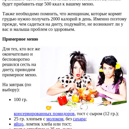
будет прибавить еще 500 ккал к вашему меню.
Также необходимо помнить, что женщинам, которые кормят
грудью нужно получать 2000 калорий в день. Именно поэтому
прежде, чем садиться на диету, подумайте, не возникнет ли у
вас и малыша проблем со здоровьем.
Примерное меню
Для тех, кто все же
окончательно и
бесповоротно
решился сесть на
диету, приводим
примерное меню.
На завтрак (по
выбору):
100 гр.
консервированных помидоров
, тост с сыром (12 гр.);
25 гр. хлопьев с
молоком
, без
сахара
;
яйцо
, ломтик хлеба или тост;