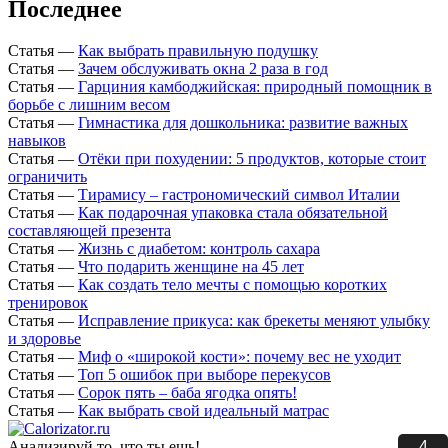
Последнее
Статья
—
Как выбрать правильную подушку
Статья
—
Зачем обслуживать окна 2 раза в год
Статья
—
Гарциния камбоджийская: природный помощник в
борьбе с лишним весом
Статья
—
Гимнастика для дошкольника: развитие важных
навыков
Статья
—
Отёки при похудении: 5 продуктов, которые стоит
ограничить
Статья
—
Тирамису – гастрономический символ Италии
Статья
—
Как подарочная упаковка стала обязательной
составляющей презента
Статья
—
Жизнь с диабетом: контроль сахара
Статья
—
Что подарить женщине на 45 лет
Статья
—
Как создать тело мечты с помощью коротких
тренировок
Статья
—
Исправление прикуса: как брекеты меняют улыбку
и здоровье
Статья
—
Миф о «широкой кости»: почему вес не уходит
Статья
—
Топ 5 ошибок при выборе перекусов
Статья
—
Сорок пять – баба ягодка опять!
Статья
—
Как выбрать свой идеальный матрас
4
Анализируй то, что ты ешь!