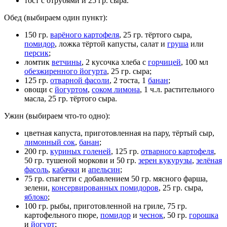
тост с отрубями и 25 гр. сыра.
Обед (выбираем один пункт):
150 гр.
варёного картофеля
, 25 гр. тёртого сыра,
помидор
, ложка тёртой капусты, салат и
груша
или
персик
;
ломтик
ветчины
, 2 кусочка хлеба с
горчицей
, 100 мл
обезжиренного йогурта
, 25 гр. сыра;
125 гр.
отварной фасоли
, 2 тоста, 1
банан
;
овощи с
йогуртом
,
соком лимона
, 1 ч.л. растительного
масла, 25 гр. тёртого сыра.
Ужин (выбираем что-то одно):
цветная капуста, приготовленная на пару, тёртый сыр,
лимонный сок
,
банан
;
200 гр.
куриных голеней
, 125 гр.
отварного картофеля
,
50 гр. тушеной моркови и 50 гр.
зерен кукурузы
,
зелёная
фасоль
,
кабачки
и
апельсин
;
75 гр. спагетти с добавлением 50 гр. мясного фарша,
зелени,
консервированных помидоров
, 25 гр. сыра,
яблоко
;
100 гр. рыбы, приготовленной на гриле, 75 гр.
картофельного пюре,
помидор
и
чеснок
, 50 гр.
горошка
и
йогурт
;