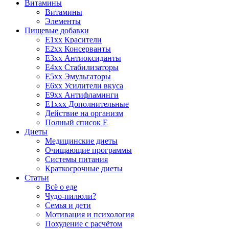
Витамины
Витамины
Элементы
Пищевые добавки
E1xx Красители
E2xx Консерванты
E3xx Антиоксиданты
E4xx Стабилизаторы
E5xx Эмульгаторы
E6xx Усилители вкуса
E9xx Антифламинги
E1xxx Дополнительные
Действие на организм
Полный список E
Диеты
Медицинские диеты
Очищающие программы
Системы питания
Краткосрочные диеты
Статьи
Всё о еде
Чудо-пилюли?
Семья и дети
Мотивация и психология
Похудение с расчётом