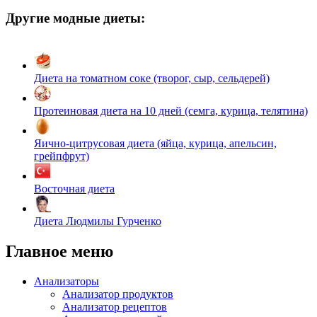
Другие модные диеты:
Диета на томатном соке (творог, сыр, сельдерей)
Протеиновая диета на 10 дней (семга, курица, телятина)
Яично-цитрусовая диета (яйца, курица, апельсин,
грейпфрут)
Восточная диета
Диета Людмилы Гурченко
Главное меню
Анализаторы
Анализатор продуктов
Анализатор рецептов