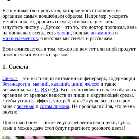
Есть множество продуктов, которые могут повлиять на
организм самым волшебным образом. Например, ускорить
метаболизм, оздоровить сосуды, освежить цвет лица,
запустить чистку… Детокс – это то, что доктор прописал, ведь
на прилавках всегда есть
овощи
, полные
витаминов
и
микроэлементов
, о которых мы сейчас и расскажем.
Если сомневаетесь в том, можно ли вам тот или иной продукт,
проконсультируйтесь с врачом.
1. Свекла
Свекла
– это настоящий витаминный фейерверк, содержащий
бета-каротин
,
магний
,
кальций
,
цинк
,
железо
и такие
витамины, как
С
,
В3
и
В6
. Всё это позволяет свекле избавлять
организм от вредных веществ из пищи и окружающей среды.
Чтобы усилить эффект, употреблять её лучше всего в сыром
виде с
зеленью
и
соком лимона
. Не пробовали? Зря, это очень
вкусно.
Приятный бонус – после её употребления ваши руки, губы,
язык и можно даже стол будут приятного розового цвета!