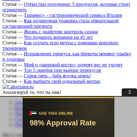
Статья
—
Отёки при похудении: 5 продуктов, которые стоит
ограничить
Статья
—
Тирамису – гастрономический символ Италии
Статья
—
Как подарочная упаковка стала обязательной
составляющей презента
Статья
—
Жизнь с диабетом: контроль сахара
Статья
—
Что подарить женщине на 45 лет
Статья
—
Как создать тело мечты с помощью коротких
тренировок
Статья
—
Исправление прикуса: как брекеты меняют улыбку
и здоровье
Статья
—
Миф о «широкой кости»: почему вес не уходит
Статья
—
Топ 5 ошибок при выборе перекусов
Статья
—
Сорок пять – баба ягодка опять!
Статья
—
Как выбрать свой идеальный матрас
2
Анализируй то, что ты ешь!
Личный кабинет
Контакты
Помощь сайту
Соцсети
Карта сайта
Мы в социальных сетях: