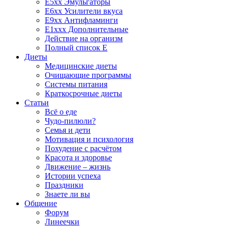
E5xx Эмульгаторы
E6xx Усилители вкуса
E9xx Антифламинги
E1xxx Дополнительные
Действие на организм
Полный список E
Диеты
Медицинские диеты
Очищающие программы
Системы питания
Краткосрочные диеты
Статьи
Всё о еде
Чудо-пилюли?
Семья и дети
Мотивация и психология
Похудение с расчётом
Красота и здоровье
Движение – жизнь
Истории успеха
Праздники
Знаете ли вы
Общение
Форум
Линеечки