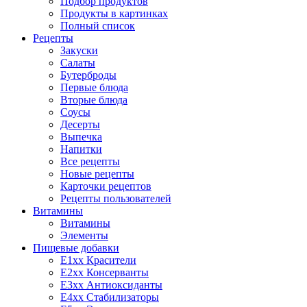
Подбор продуктов
Продукты в картинках
Полный список
Рецепты
Закуски
Салаты
Бутерброды
Первые блюда
Вторые блюда
Соусы
Десерты
Выпечка
Напитки
Все рецепты
Новые рецепты
Карточки рецептов
Рецепты пользователей
Витамины
Витамины
Элементы
Пищевые добавки
E1xx Красители
E2xx Консерванты
E3xx Антиоксиданты
E4xx Стабилизаторы