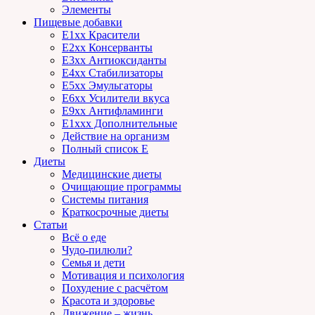
Элементы
Пищевые добавки
E1xx Красители
E2xx Консерванты
E3xx Антиоксиданты
E4xx Стабилизаторы
E5xx Эмульгаторы
E6xx Усилители вкуса
E9xx Антифламинги
E1xxx Дополнительные
Действие на организм
Полный список E
Диеты
Медицинские диеты
Очищающие программы
Системы питания
Краткосрочные диеты
Статьи
Всё о еде
Чудо-пилюли?
Семья и дети
Мотивация и психология
Похудение с расчётом
Красота и здоровье
Движение – жизнь