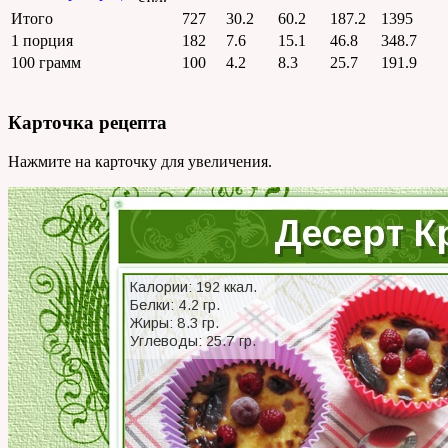
Итого
727
30.2
60.2
187.2
1395
1 порция
182
7.6
15.1
46.8
348.7
100 грамм
100
4.2
8.3
25.7
191.9
Карточка рецепта
Нажмите на карточку для увеличения.