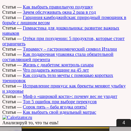
Статья
—
Как выбрать правильную подушку
Статья
—
Зачем обслуживать окна 2 раза в год
Статья
—
Гарциния камбоджийская: природный помощник в
борьбе с лишним весом
Статья
—
Гимнастика для дошкольника: развитие важных
навыков
Статья
—
Отёки при похудении: 5 продуктов, которые стоит
ограничить
Статья
—
Тирамису – гастрономический символ Италии
Статья
—
Как подарочная упаковка стала обязательной
составляющей презента
Статья
—
Жизнь с диабетом: контроль сахара
Статья
—
Что подарить женщине на 45 лет
Статья
—
Как создать тело мечты с помощью коротких
тренировок
Статья
—
Исправление прикуса: как брекеты меняют улыбку
и здоровье
Статья
—
Миф о «широкой кости»: почему вес не уходит
Статья
—
Топ 5 ошибок при выборе перекусов
Статья
—
Сорок пять – баба ягодка опять!
Статья
—
Как выбрать свой идеальный матрас
3
Анализируй то, что ты ешь!