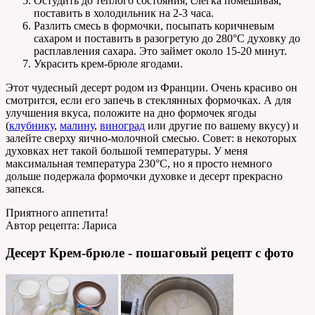
Остудить до теплого состояния, слегка помешивая,
поставить в холодильник на 2-3 часа.
Разлить смесь в формочки, посыпать коричневым
сахаром и поставить в разогретую до 280°С духовку до
расплавления сахара. Это займет около 15-20 минут.
Украсить крем-брюле ягодами.
Этот чудесный десерт родом из Франции. Очень красиво он
смотрится, если его запечь в стеклянных формочках. А для
улучшения вкуса, положите на дно формочек ягоды
(
клубнику
,
малину
,
виноград
или другие по вашему вкусу) и
залейте сверху яично-молочной смесью. Совет: в некоторых
духовках нет такой большой температуры. У меня
максимальная температура 230°C, но я просто немного
дольше подержала формочки духовке и десерт прекрасно
запекся.
Приятного аппетита!
Автор рецепта:
Лариса
Десерт Крем-брюле - пошаговый рецепт с фото