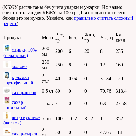
(КБЖУ рассчитаны без учета уварки и ужарки. Их важно
считать только для КБЖУ на 100 гр. Для порции или всего
блюда это не нужно. Узнайте, как
правильно считать сложный
рецепт
)
Вес,
Жир,
Кал,
Продукт
Мера
Бел, гр
Угл, гр
гр
гр
ккал
200
сливки 10%
200
6
20
8
236
мл
(нежирные)
250
250
8
9
12
160
молоко
мл
2
крахмал
40
0.04
0
31.84
120
ст.л.
картофельный
0.5 ст
80
0
0
79.76
318.4
сахар-песок
сахар
1 ч.л.
7
0
0
6.9
27.58
ванильный
яйцо куриное
5 шт
100
16.2
31.2
1
352
(желток)
2
50
0
0
47.65
181
сахар-сырец
ст.л.